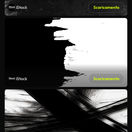
iStock
Scaricamento
iStock
Scaricamento