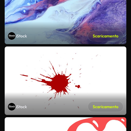
iStock
Scaricamento
iStock
Scaricamento