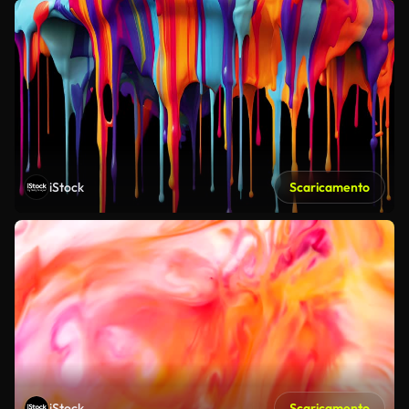
iStock
Scaricamento
iStock
Scaricamento