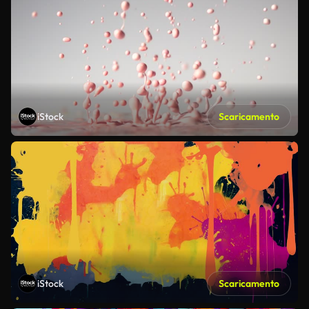
iStock
Scaricamento
iStock
Scaricamento