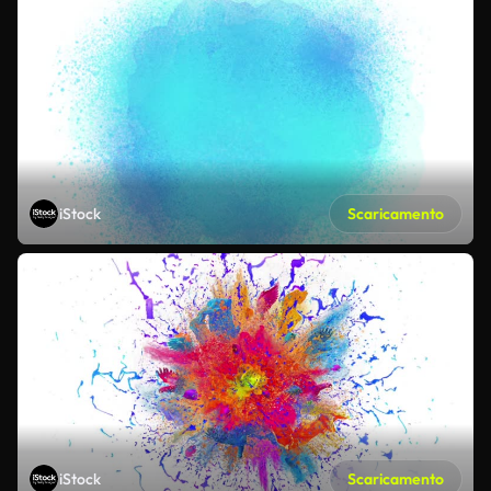
iStock
Scaricamento
iStock
Scaricamento