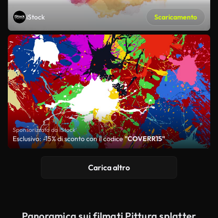
iStock
Scaricamento
Sponsorizzato da iStock
Esclusivo: -15% di sconto con il codice
"COVERR15"
Carica altro
Panoramica sui filmati Pittura splatter