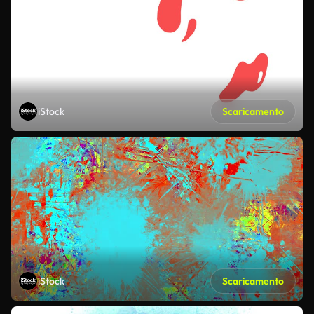
iStock
Scaricamento
iStock
Scaricamento