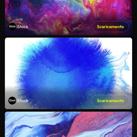
iStock
Scaricamento
iStock
Scaricamento