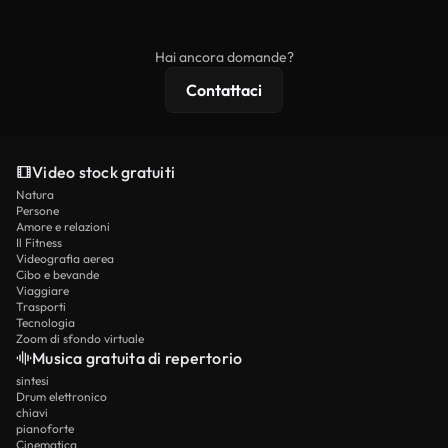
ridistribuito come contenuto stock non riprodotto.
mentre i contenuti premium includono filmati
esclusivi, risoluzione 4K e protezioni di licenza
Hai ancora domande?
estese.
Contattaci
Video stock gratuiti
Natura
Persone
Amore e relazioni
Il Fitness
Videografia aerea
Cibo e bevande
Viaggiare
Trasporti
Tecnologia
Zoom di sfondo virtuale
Musica gratuita di repertorio
sintesi
Drum elettronico
chiavi
pianoforte
Cinematica