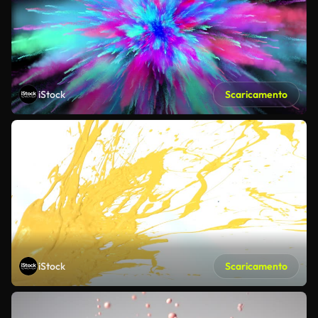
iStock
Scaricamento
iStock
Scaricamento