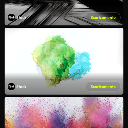
iStock
Scaricamento
iStock
Scaricamento