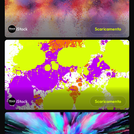
iStock
Scaricamento
iStock
Scaricamento