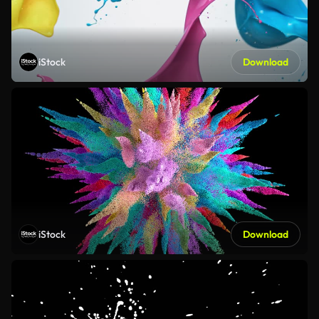
iStock
Download
iStock
Download