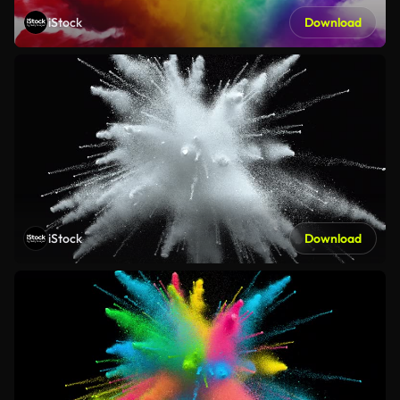
iStock
Download
iStock
Download