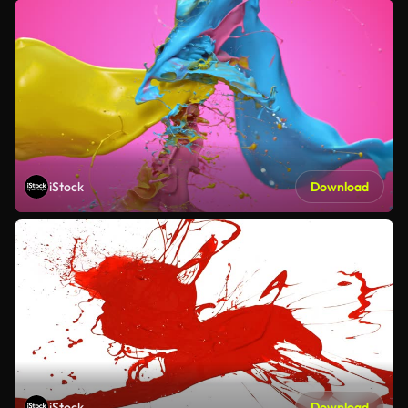
iStock
Download
iStock
Download