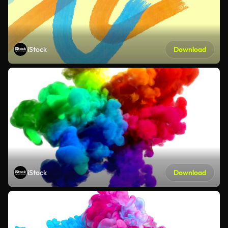
iStock
Download
iStock
Download