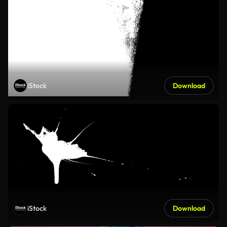
iStock
Download
iStock
Download