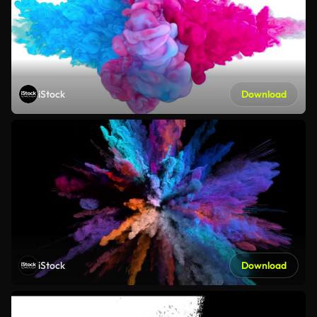
iStock
Download
iStock
Download