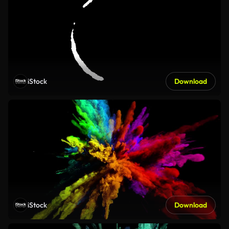
iStock
Download
iStock
Download