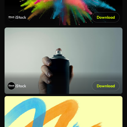
iStock
Download
iStock
Download