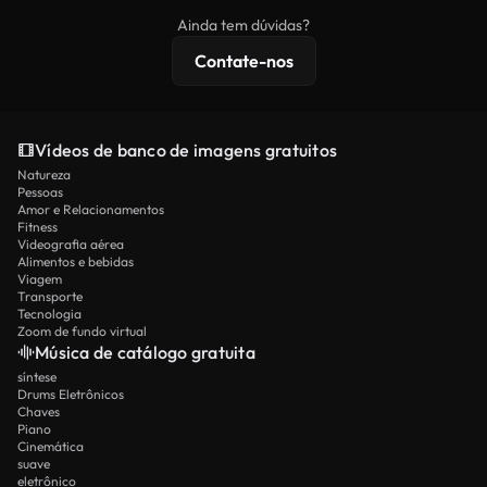
imagens exclusivas, resolução 4K e proteções de
Ainda tem dúvidas?
licenciamento estendidas.
Contate-nos
Vídeos de banco de imagens gratuitos
Natureza
Pessoas
Amor e Relacionamentos
Fitness
Videografia aérea
Alimentos e bebidas
Viagem
Transporte
Tecnologia
Zoom de fundo virtual
Música de catálogo gratuita
síntese
Drums Eletrônicos
Chaves
Piano
Cinemática
suave
eletrônico