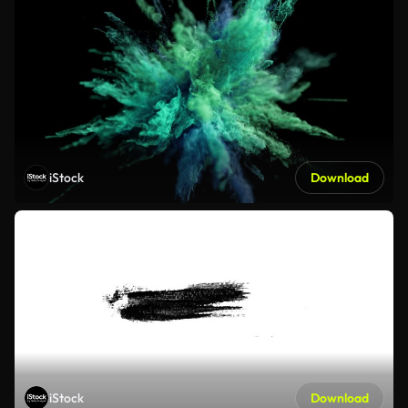
iStock
Download
iStock
Download