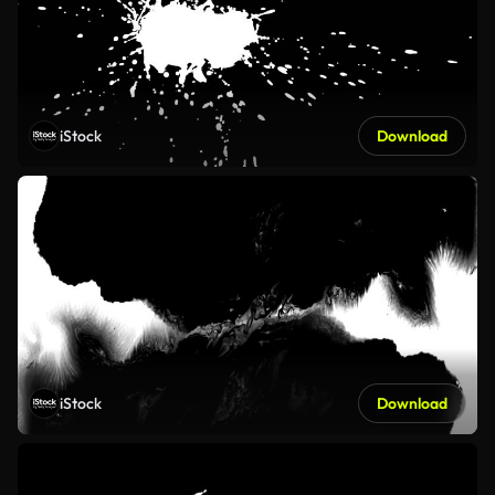
iStock
Download
iStock
Download