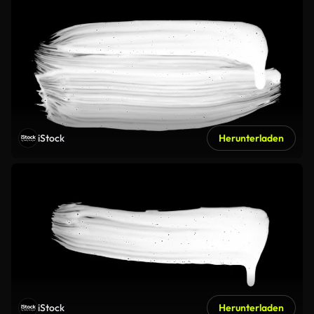
iStock
Herunterladen
iStock
Herunterladen