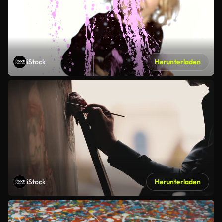
iStock
Herunterladen
iStock
Herunterladen