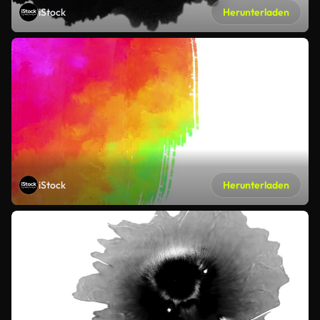
iStock
Herunterladen
iStock
Herunterladen