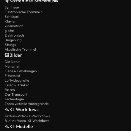
Kostenlose Stockmusik
Synthese
Elektronische Trommeln
Schlüssel
Klavier
kinematisch
glatte
Elektronisch
Umgebung
Strings
Akustische Trommel
Bilder
Die Natur
Menschen
Liebe & Beziehungen
Fitness ist
Luftvideografie
Essen & Trinken
Reisen
Der Transport
Technologie
Zoom virtuelle Hintergründe
KI-Workflows
Text-zu-Video-KI-Workflows
Bild-zu-Video-KI-Workflows
KI-Modelle