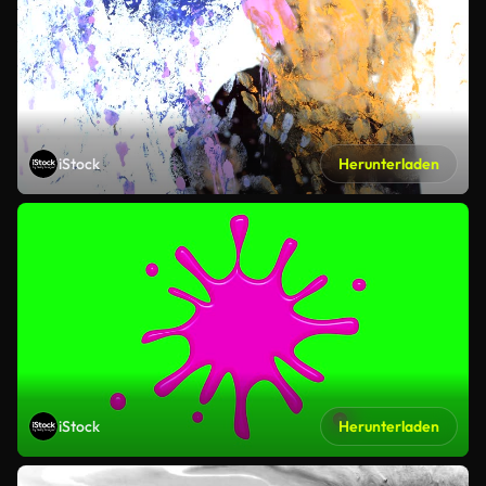
iStock
Herunterladen
iStock
Herunterladen