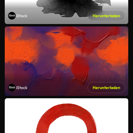
iStock
Herunterladen
iStock
Herunterladen