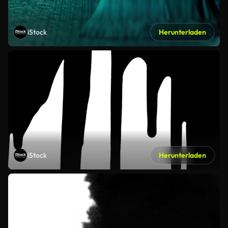
iStock
Herunterladen
iStock
Herunterladen