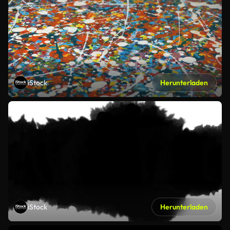
iStock
Herunterladen
iStock
Herunterladen