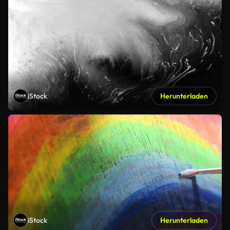
iStock
Herunterladen
iStock
Herunterladen