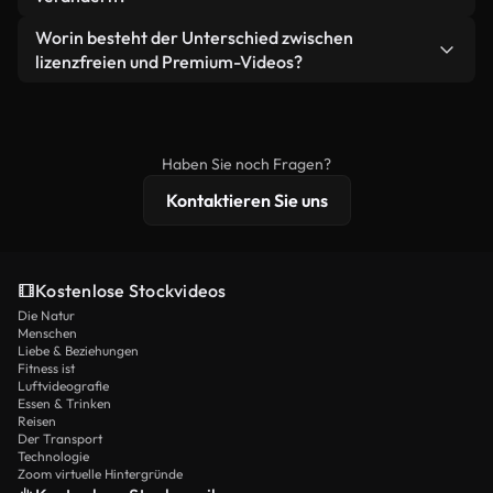
eigenständiges Produkt weiterverkaufen oder
Sie erhalten sauberes, sofort einsatzbereites
weiterverbreiten.
Ja. Sie dürfen unsere Videos gerne kürzen,
Worin besteht der Unterschied zwischen
Videomaterial.
bearbeiten oder neu zusammenstellen. Achten Sie
lizenzfreien und Premium-Videos?
nur darauf, dass das Endprodukt unserer Lizenz
Lizenzfreie Videos beinhalten kommerzielle
entspricht und nicht als ungeschnittenes
Nutzungsrechte, während Premium-Inhalte
Stockmaterial weiterverbreitet wird.
exklusives Filmmaterial, 4K-Auflösung und
Haben Sie noch Fragen?
erweiterten Lizenzschutz bieten.
Kontaktieren Sie uns
Kostenlose Stockvideos
Die Natur
Menschen
Liebe & Beziehungen
Fitness ist
Luftvideografie
Essen & Trinken
Reisen
Der Transport
Technologie
Zoom virtuelle Hintergründe