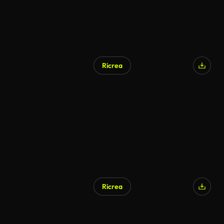
Ricrea
Ricrea