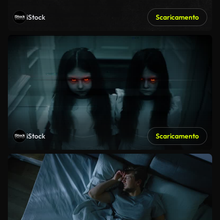
iStock
Scaricamento
iStock
Scaricamento