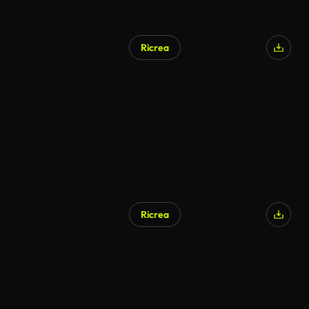
Ricrea
Ricrea