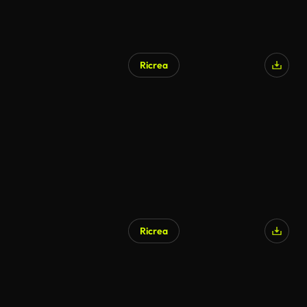
Ricrea
Ricrea