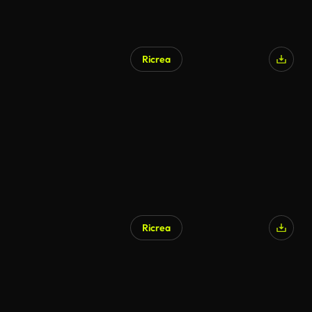
Ricrea
Ricrea