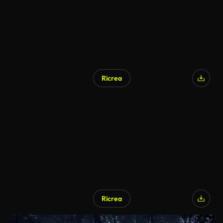
Ricrea
Ricrea