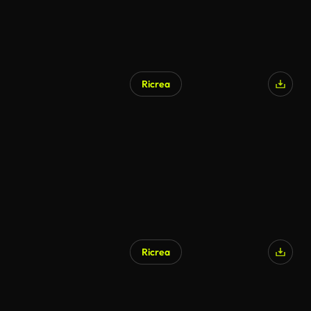
Ricrea
Ricrea