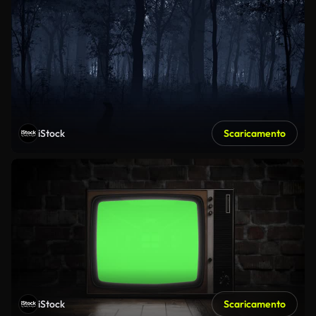
iStock
Scaricamento
iStock
Scaricamento