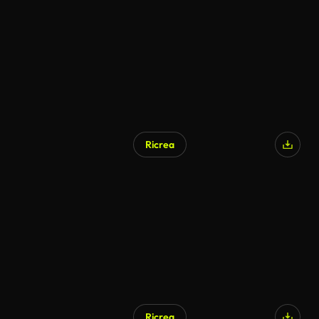
Ricrea
Ricrea