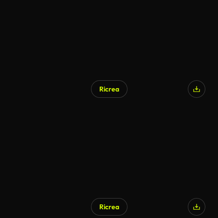
Ricrea
Ricrea