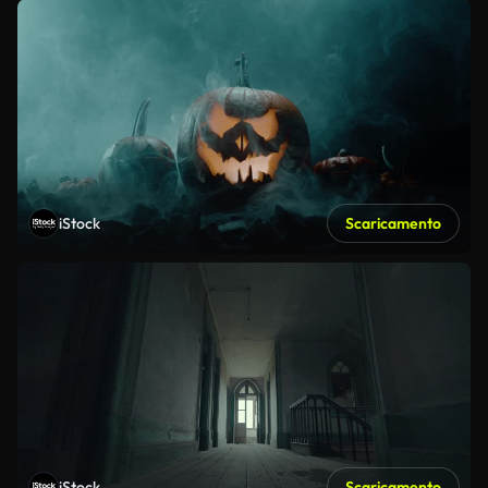
iStock
Scaricamento
iStock
Scaricamento