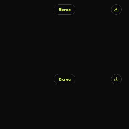
Ricrea
Ricrea