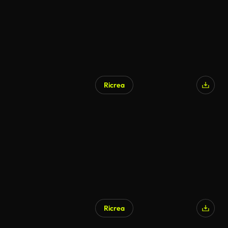
Ricrea
Ricrea