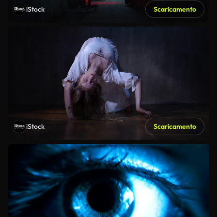
iStock
Scaricamento
iStock
Scaricamento