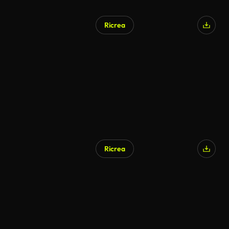
Ricrea
Ricrea