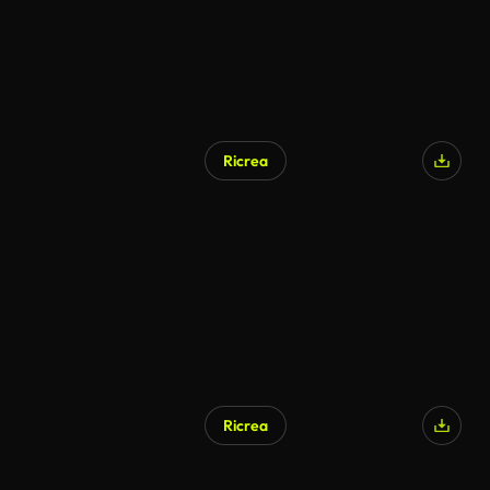
Ricrea
Ricrea