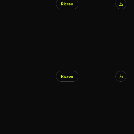
Ricrea
Ricrea