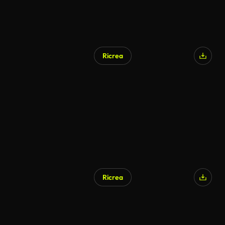
Ricrea
Ricrea