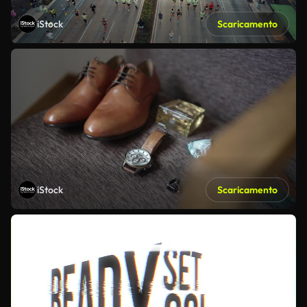
iStock
Scaricamento
iStock
Scaricamento