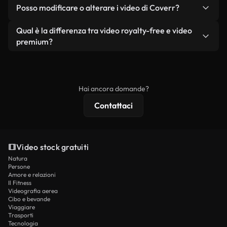
No. Nessuno dei nostri video gratuiti, siano essi
condizione che non si rivendano o ridistribuiscano
Posso modificare o alterare i video di Coverr?
reali o generati dall'intelligenza artificiale, include
i filmati stessi come prodotto a sé stante.
filigrane. Avrai a disposizione filmati puliti e pronti
Sì. Siete liberi di tagliare, ritagliare o remixare i
Qual è la differenza tra video royalty-free e video
all'uso.
nostri video. Assicuratevi solo che il prodotto
premium?
finale rispetti la nostra licenza e non venga
I video royalty-free includono i diritti commerciali,
ridistribuito come contenuto stock non riprodotto.
mentre i contenuti premium includono filmati
esclusivi, risoluzione 4K e protezioni di licenza
Hai ancora domande?
estese.
Contattaci
Video stock gratuiti
Natura
Persone
Amore e relazioni
Il Fitness
Videografia aerea
Cibo e bevande
Viaggiare
Trasporti
Tecnologia