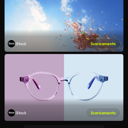
iStock
Scaricamento
iStock
Scaricamento