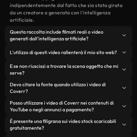
indipendentemente dal fatto che sia stata girata
da un creatore o generata con l'intelligenza
artificiale.
Questa raccolta include filmati reali o video
generati dall'intelligenza artificiale?
Entrambe. Si tratta di una libreria ibrida composta
L'utilizzo di questi video rallenterà il mio sito web?
da filmati reali, girati da persone, relativi a
oggetto, e da video generati dall'intelligenza
Non se scegli le nostre versioni ottimizzate.
E se non riuscissi a trovare la scena oggetto che mi
artificiale. Ogni video è chiaramente etichettato,
Offriamo formati leggeri e pronti per il web,
serve?
così saprai sempre cosa stai utilizzando.
progettati per l'utilizzo in background, che
Puoi crearne uno all'istante utilizzando Coverr AI
Devo citare la fonte quando utilizzo i video di
mantengono alta la qualità, riducono al minimo i
Studio. Ti basta descrivere la scena, ad esempio
Coverr?
tempi di caricamento e migliorano parametri
"oggetto al tramonto", e lo Studio genererà in
come LCP.
Non è richiesto alcun riconoscimento dell'autore.
Posso utilizzare i video di Coverr nei contenuti di
pochi secondi un video personalizzato in
Tutti i video presenti nella nostra libreria sono
YouTube o negli annunci a pagamento?
conformità con i nostri standard di licenza.
esenti da diritti d'autore e possono essere utilizzati
Sì. Tutti i filmati di Coverr possono essere utilizzati
È presente una filigrana sui video stock scaricabili
senza citare il creatore, sebbene sia sempre
in video monetizzati su YouTube, promozioni sui
gratuitamente?
gradito.
social media e annunci pubblicitari per i clienti, a