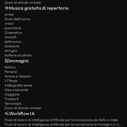
Zoom di sfondo virtuale
Musica gratuita di repertorio
sintesi
Drum elettronico
chiavi
pianoforte
Cinematica
Smooth
elettronica
Ambiente
stringhe
batterie acustiche
Immagini
Natura
Persone
Amore e relazioni
Il Fitness
Videografia aerea
Cibo e bevande
Viaggiare
Trasporti
Tecnologia
Zoom di sfondo virtuale
Workflow IA
Flussi di lavoro di intelligenza artificiale per la conversione da testo a video
Flussi di lavoro di intelligenza artificiale per la conversione di immagini in video