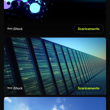
iStock
Scaricamento
iStock
Scaricamento