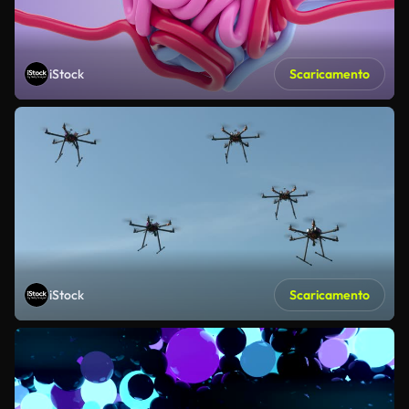
iStock
Scaricamento
iStock
Scaricamento