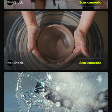
iStock
Scaricamento
iStock
Scaricamento