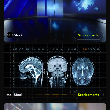
iStock
Scaricamento
iStock
Scaricamento