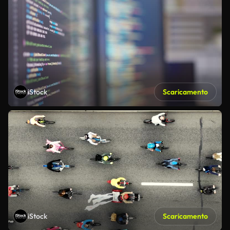
iStock
Scaricamento
iStock
Scaricamento