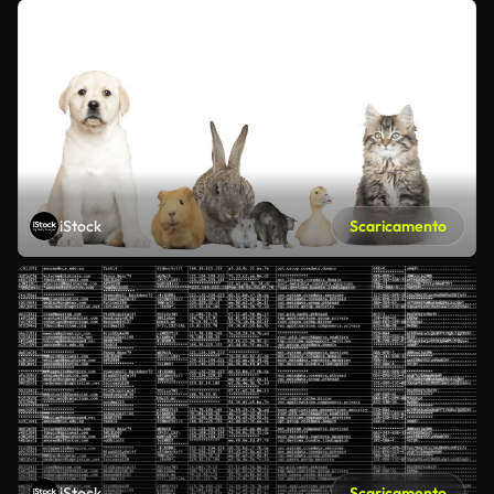
iStock
Scaricamento
iStock
Scaricamento