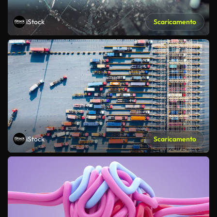
iStock
Scaricamento
iStock
Scaricamento