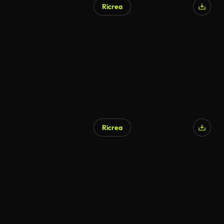
Ricrea
Ricrea