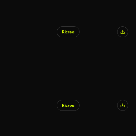
Ricrea
Ricrea