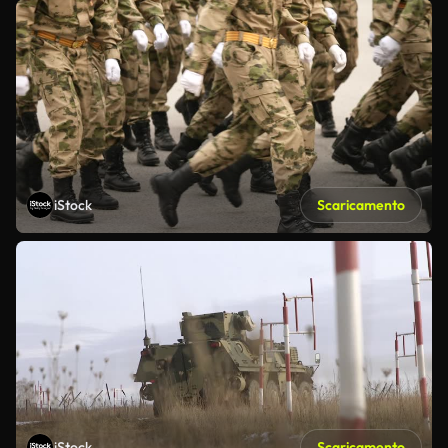
iStock
Scaricamento
iStock
Scaricamento