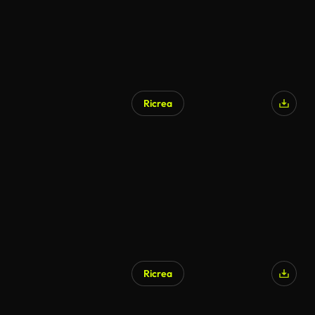
Ricrea
Ricrea