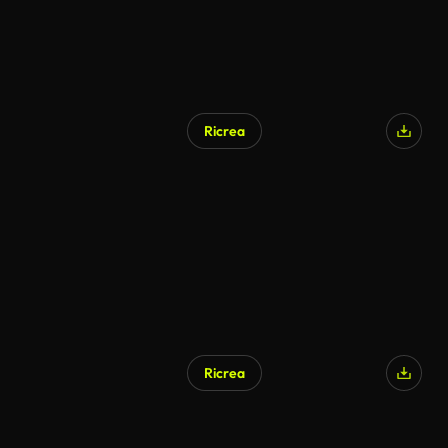
Ricrea
Ricrea