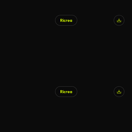
Ricrea
Ricrea