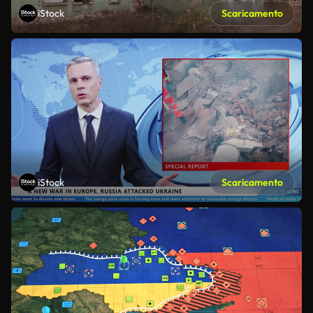
iStock
Scaricamento
iStock
Scaricamento