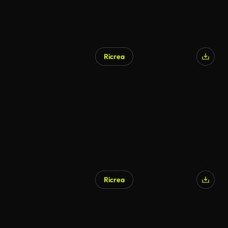
Ricrea
Ricrea