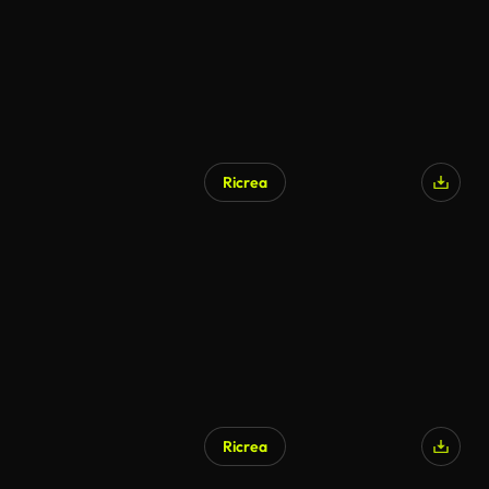
Ricrea
Ricrea