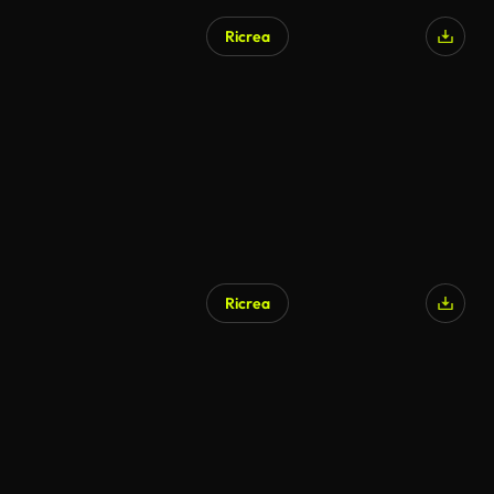
Ricrea
Ricrea