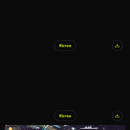
Ricrea
Ricrea