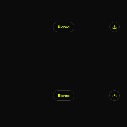
Ricrea
Ricrea