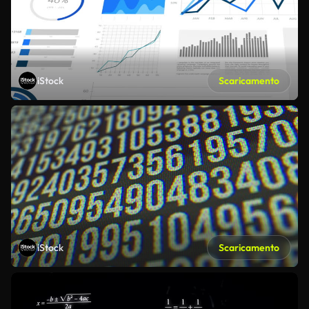
iStock
Scaricamento
iStock
Scaricamento