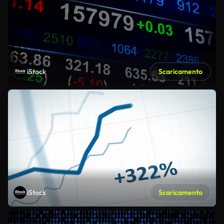
iStock
Scaricamento
iStock
Scaricamento