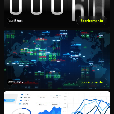
iStock
Scaricamento
iStock
Scaricamento