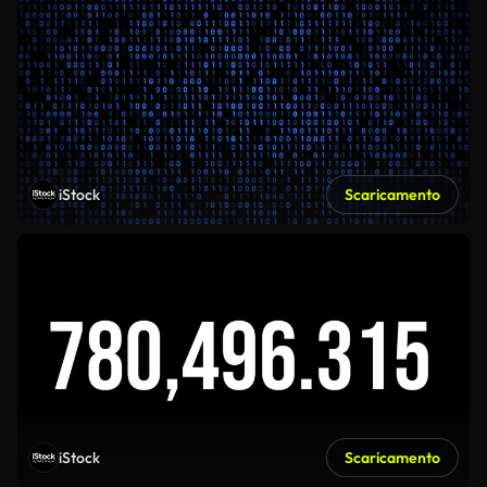
iStock
Scaricamento
iStock
Scaricamento