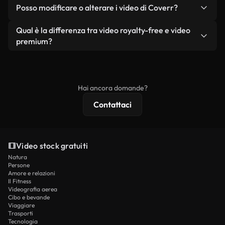
No. Nessuno dei nostri video gratuiti, siano essi
condizione che non si rivendano o ridistribuiscano
Posso modificare o alterare i video di Coverr?
reali o generati dall'intelligenza artificiale, include
i filmati stessi come prodotto a sé stante.
filigrane. Avrai a disposizione filmati puliti e pronti
Sì. Siete liberi di tagliare, ritagliare o remixare i
Qual è la differenza tra video royalty-free e video
all'uso.
nostri video. Assicuratevi solo che il prodotto
premium?
finale rispetti la nostra licenza e non venga
I video royalty-free includono i diritti commerciali,
ridistribuito come contenuto stock non riprodotto.
mentre i contenuti premium includono filmati
esclusivi, risoluzione 4K e protezioni di licenza
Hai ancora domande?
estese.
Contattaci
Video stock gratuiti
Natura
Persone
Amore e relazioni
Il Fitness
Videografia aerea
Cibo e bevande
Viaggiare
Trasporti
Tecnologia