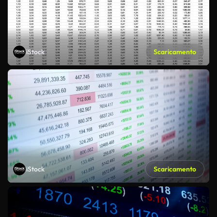
iStock
Scaricamento
iStock
Scaricamento