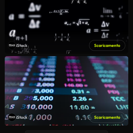
iStock
Scaricamento
iStock
Scaricamento