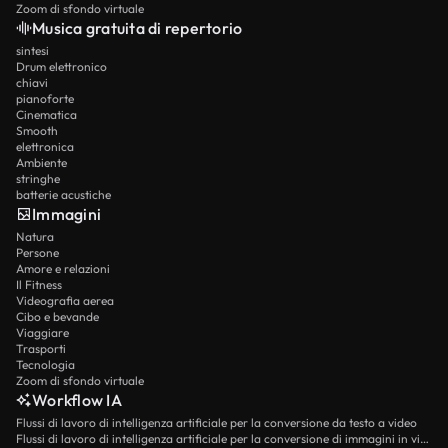
Zoom di sfondo virtuale
Musica gratuita di repertorio
sintesi
Drum elettronico
chiavi
pianoforte
Cinematica
Smooth
elettronica
Ambiente
stringhe
batterie acustiche
Immagini
Natura
Persone
Amore e relazioni
Il Fitness
Videografia aerea
Cibo e bevande
Viaggiare
Trasporti
Tecnologia
Zoom di sfondo virtuale
Workflow IA
Flussi di lavoro di intelligenza artificiale per la conversione da testo a video
Flussi di lavoro di intelligenza artificiale per la conversione di immagini in video