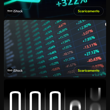
iStock
Scaricamento
iStock
Scaricamento