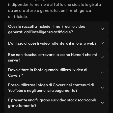
indipendentemente dal fatto che sia stata girata
da un creatore o generata con l'intelligenza
artificiale.
Questa raccolta include filmati reali o video
generati dall'intelligenza artificiale?
Entrambe. Si tratta di una libreria ibrida composta
L'utilizzo di questi video rallenterà il mio sito web?
da filmati reali, girati da persone, relativi a
Numeri, e da video generati dall'intelligenza
Non se scegli le nostre versioni ottimizzate.
E se non riuscissi a trovare la scena Numeri che mi
artificiale. Ogni video è chiaramente etichettato,
Offriamo formati leggeri e pronti per il web,
serve?
così saprai sempre cosa stai utilizzando.
progettati per l'utilizzo in background, che
Puoi crearne uno all'istante utilizzando Coverr AI
Devo citare la fonte quando utilizzo i video di
mantengono alta la qualità, riducono al minimo i
Studio. Ti basta descrivere la scena, ad esempio
Coverr?
tempi di caricamento e migliorano parametri
"Numeri al tramonto", e lo Studio genererà in pochi
come LCP.
Non è richiesto alcun riconoscimento dell'autore.
Posso utilizzare i video di Coverr nei contenuti di
secondi un video personalizzato in conformità con
Tutti i video presenti nella nostra libreria sono
YouTube o negli annunci a pagamento?
i nostri standard di licenza.
esenti da diritti d'autore e possono essere utilizzati
Sì. Tutti i filmati di Coverr possono essere utilizzati
È presente una filigrana sui video stock scaricabili
senza citare il creatore, sebbene sia sempre
in video monetizzati su YouTube, promozioni sui
gratuitamente?
gradito.
social media e annunci pubblicitari per i clienti, a