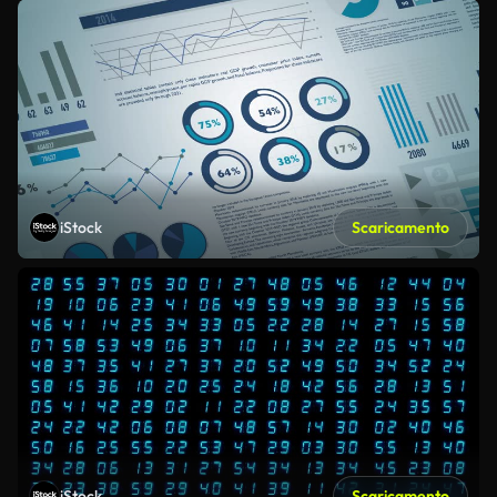
iStock
Scaricamento
iStock
Scaricamento