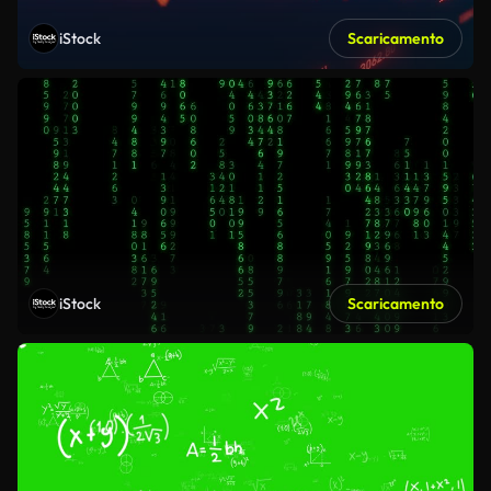
iStock
Scaricamento
iStock
Scaricamento