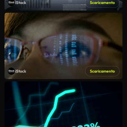
iStock
Scaricamento
iStock
Scaricamento