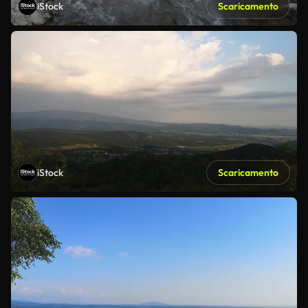
iStock
Scaricamento
iStock
Scaricamento