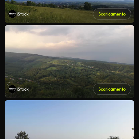
iStock
Scaricamento
iStock
Scaricamento