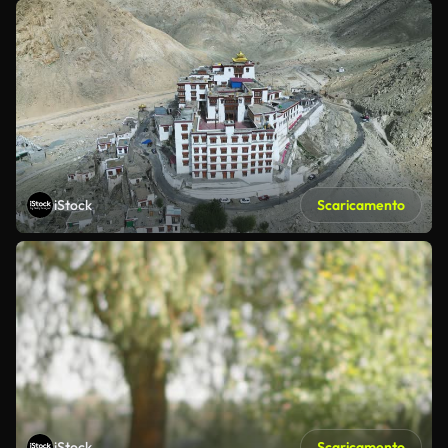
iStock
Scaricamento
iStock
Scaricamento