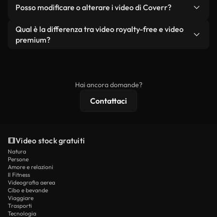
No. Nessuno dei nostri video gratuiti, siano essi
condizione che non si rivendano o ridistribuiscano
Posso modificare o alterare i video di Coverr?
reali o generati dall'intelligenza artificiale, include
i filmati stessi come prodotto a sé stante.
filigrane. Avrai a disposizione filmati puliti e pronti
Sì. Siete liberi di tagliare, ritagliare o remixare i
Qual è la differenza tra video royalty-free e video
all'uso.
nostri video. Assicuratevi solo che il prodotto
premium?
finale rispetti la nostra licenza e non venga
I video royalty-free includono i diritti commerciali,
ridistribuito come contenuto stock non riprodotto.
mentre i contenuti premium includono filmati
esclusivi, risoluzione 4K e protezioni di licenza
Hai ancora domande?
estese.
Contattaci
Video stock gratuiti
Natura
Persone
Amore e relazioni
Il Fitness
Videografia aerea
Cibo e bevande
Viaggiare
Trasporti
Tecnologia