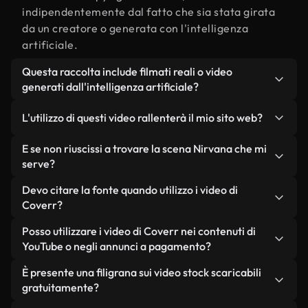
indipendentemente dal fatto che sia stata girata
da un creatore o generata con l'intelligenza
artificiale.
Questa raccolta include filmati reali o video
generati dall'intelligenza artificiale?
Entrambe. Si tratta di una libreria ibrida composta
L'utilizzo di questi video rallenterà il mio sito web?
da filmati reali, girati da persone, relativi a
Nirvana, e da video generati dall'intelligenza
Non se scegli le nostre versioni ottimizzate.
E se non riuscissi a trovare la scena Nirvana che mi
artificiale. Ogni video è chiaramente etichettato,
Offriamo formati leggeri e pronti per il web,
serve?
così saprai sempre cosa stai utilizzando.
progettati per l'utilizzo in background, che
Puoi crearne uno all'istante utilizzando Coverr AI
Devo citare la fonte quando utilizzo i video di
mantengono alta la qualità, riducono al minimo i
Studio. Ti basta descrivere la scena, ad esempio
Coverr?
tempi di caricamento e migliorano parametri
"Nirvana al tramonto", e lo Studio genererà in
come LCP.
Non è richiesto alcun riconoscimento dell'autore.
Posso utilizzare i video di Coverr nei contenuti di
pochi secondi un video personalizzato in
Tutti i video presenti nella nostra libreria sono
YouTube o negli annunci a pagamento?
conformità con i nostri standard di licenza.
esenti da diritti d'autore e possono essere utilizzati
Sì. Tutti i filmati di Coverr possono essere utilizzati
È presente una filigrana sui video stock scaricabili
senza citare il creatore, sebbene sia sempre
in video monetizzati su YouTube, promozioni sui
gratuitamente?
gradito.
social media e annunci pubblicitari per i clienti, a