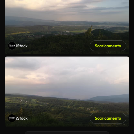
iStock
Scaricamento
iStock
Scaricamento