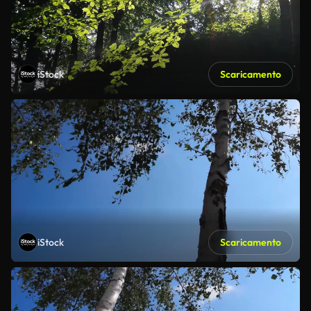
iStock
Scaricamento
iStock
Scaricamento