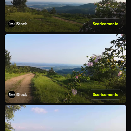
iStock
Scaricamento
iStock
Scaricamento