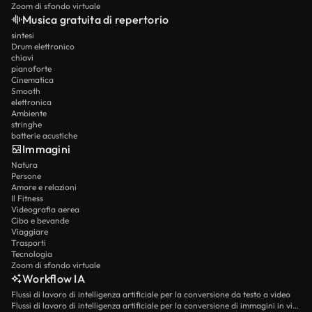
Zoom di sfondo virtuale
Musica gratuita di repertorio
sintesi
Drum elettronico
chiavi
pianoforte
Cinematica
Smooth
elettronica
Ambiente
stringhe
batterie acustiche
Immagini
Natura
Persone
Amore e relazioni
Il Fitness
Videografia aerea
Cibo e bevande
Viaggiare
Trasporti
Tecnologia
Zoom di sfondo virtuale
Workflow IA
Flussi di lavoro di intelligenza artificiale per la conversione da testo a video
Flussi di lavoro di intelligenza artificiale per la conversione di immagini in video