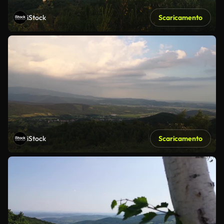
iStock
Scaricamento
iStock
Scaricamento