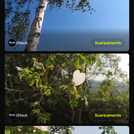
iStock
Scaricamento
iStock
Scaricamento