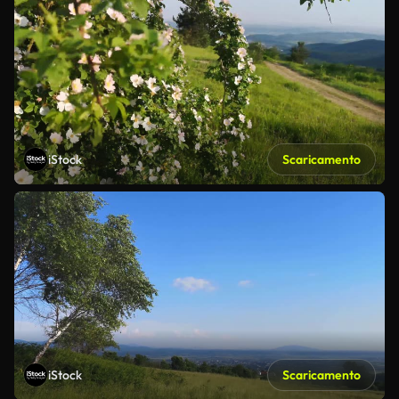
iStock
Scaricamento
iStock
Scaricamento