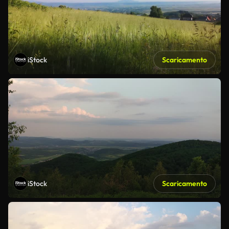
iStock
Scaricamento
iStock
Scaricamento