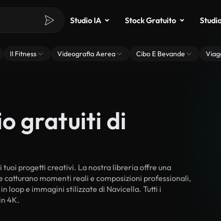
Studio IA
Stock Gratuito
Studi
Il Fitness
Videografia Aerea
Cibo E Bevande
Viag
o gratuiti di
 tuoi progetti creativi. La nostra libreria offre una
he catturano momenti reali e composizioni professionali,
n loop e immagini stilizzate di Navicella. Tutti i
in 4K.