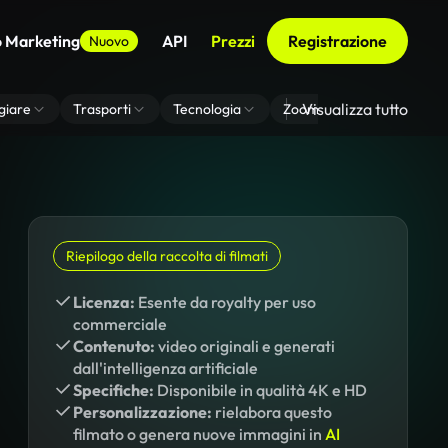
o Marketing
API
Prezzi
Registrazione
Nuovo
Visualizza tutto
giare
Trasporti
Tecnologia
Zoom Di Sfondo Virtuale
Riepilogo della raccolta di filmati
Licenza:
Esente da royalty per uso
commerciale
Contenuto:
video originali e generati
dall'intelligenza artificiale
Specifiche:
Disponibile in qualità 4K e HD
Personalizzazione:
rielabora questo
filmato o genera nuove immagini in
AI