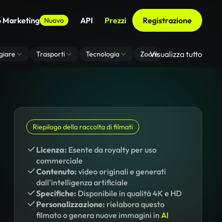
o Marketing
API
Prezzi
Registrazione
Nuovo
Visualizza tutto
giare
Trasporti
Tecnologia
Zoom Di Sfondo Virtuale
Riepilogo della raccolta di filmati
Licenza:
Esente da royalty per uso
commerciale
Contenuto:
video originali e generati
dall'intelligenza artificiale
Specifiche:
Disponibile in qualità 4K e HD
Personalizzazione:
rielabora questo
filmato o genera nuove immagini in
AI