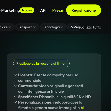
o Marketing
API
Prezzi
Registrazione
Nuovo
Visualizza tutto
giare
Trasporti
Tecnologia
Zoom Di Sfondo Virtuale
Riepilogo della raccolta di filmati
Licenza:
Esente da royalty per uso
commerciale
Contenuto:
video originali e generati
dall'intelligenza artificiale
Specifiche:
Disponibile in qualità 4K e HD
Personalizzazione:
rielabora questo
filmato o genera nuove immagini in
AI