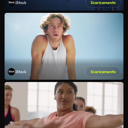
iStock
Scaricamento
iStock
Scaricamento