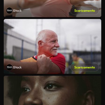
iStock
Scaricamento
iStock
Scaricamento