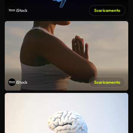
iStock
Scaricamento
iStock
Scaricamento