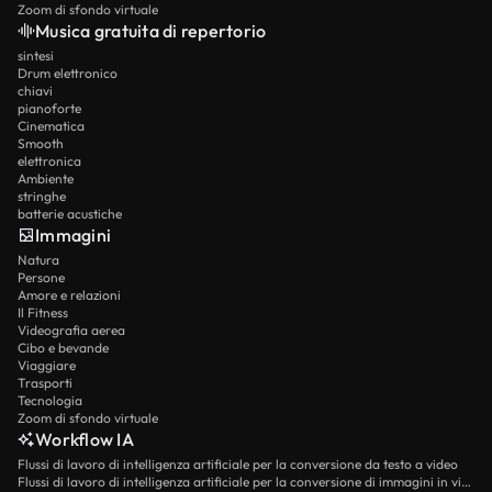
Zoom di sfondo virtuale
Musica gratuita di repertorio
sintesi
Drum elettronico
chiavi
pianoforte
Cinematica
Smooth
elettronica
Ambiente
stringhe
batterie acustiche
Immagini
Natura
Persone
Amore e relazioni
Il Fitness
Videografia aerea
Cibo e bevande
Viaggiare
Trasporti
Tecnologia
Zoom di sfondo virtuale
Workflow IA
Flussi di lavoro di intelligenza artificiale per la conversione da testo a video
Flussi di lavoro di intelligenza artificiale per la conversione di immagini in video