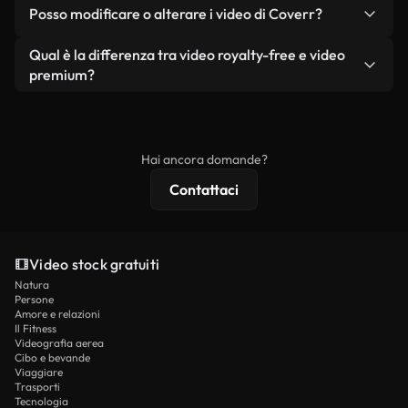
No. Nessuno dei nostri video gratuiti, siano essi
condizione che non si rivendano o ridistribuiscano
Posso modificare o alterare i video di Coverr?
reali o generati dall'intelligenza artificiale, include
i filmati stessi come prodotto a sé stante.
filigrane. Avrai a disposizione filmati puliti e pronti
Sì. Siete liberi di tagliare, ritagliare o remixare i
Qual è la differenza tra video royalty-free e video
all'uso.
nostri video. Assicuratevi solo che il prodotto
premium?
finale rispetti la nostra licenza e non venga
I video royalty-free includono i diritti commerciali,
ridistribuito come contenuto stock non riprodotto.
mentre i contenuti premium includono filmati
esclusivi, risoluzione 4K e protezioni di licenza
Hai ancora domande?
estese.
Contattaci
Video stock gratuiti
Natura
Persone
Amore e relazioni
Il Fitness
Videografia aerea
Cibo e bevande
Viaggiare
Trasporti
Tecnologia