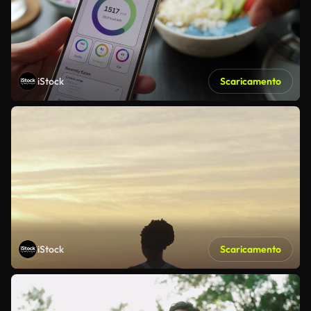
iStock
Scaricamento
iStock
Scaricamento