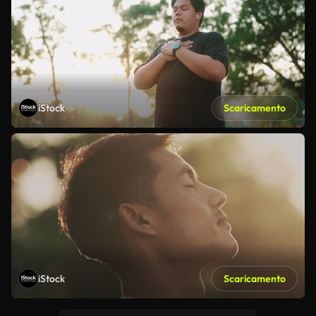
iStock
Scaricamento
iStock
Scaricamento