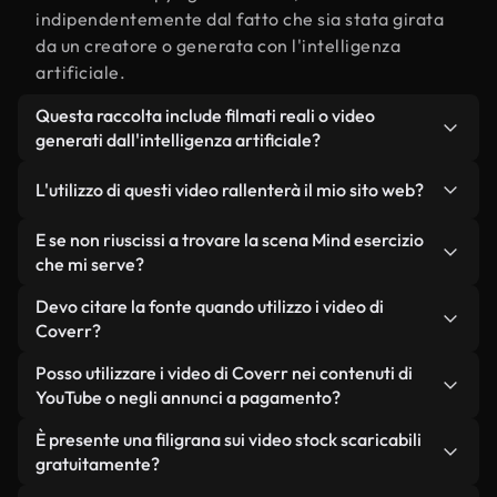
indipendentemente dal fatto che sia stata girata
da un creatore o generata con l'intelligenza
artificiale.
Questa raccolta include filmati reali o video
generati dall'intelligenza artificiale?
Entrambe. Si tratta di una libreria ibrida composta
L'utilizzo di questi video rallenterà il mio sito web?
da filmati reali, girati da persone, relativi a Mind
esercizio, e da video generati dall'intelligenza
Non se scegli le nostre versioni ottimizzate.
E se non riuscissi a trovare la scena Mind esercizio
artificiale. Ogni video è chiaramente etichettato,
Offriamo formati leggeri e pronti per il web,
che mi serve?
così saprai sempre cosa stai utilizzando.
progettati per l'utilizzo in background, che
Puoi crearne uno all'istante utilizzando Coverr AI
Devo citare la fonte quando utilizzo i video di
mantengono alta la qualità, riducono al minimo i
Studio. Ti basta descrivere la scena, ad esempio
Coverr?
tempi di caricamento e migliorano parametri
"Mind esercizio al tramonto", e lo Studio genererà
come LCP.
Non è richiesto alcun riconoscimento dell'autore.
Posso utilizzare i video di Coverr nei contenuti di
in pochi secondi un video personalizzato in
Tutti i video presenti nella nostra libreria sono
YouTube o negli annunci a pagamento?
conformità con i nostri standard di licenza.
esenti da diritti d'autore e possono essere utilizzati
Sì. Tutti i filmati di Coverr possono essere utilizzati
È presente una filigrana sui video stock scaricabili
senza citare il creatore, sebbene sia sempre
in video monetizzati su YouTube, promozioni sui
gratuitamente?
gradito.
social media e annunci pubblicitari per i clienti, a