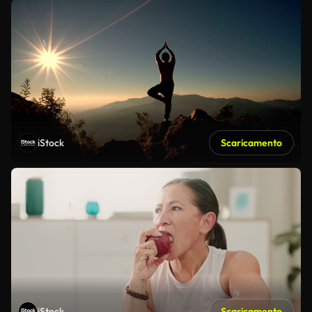
iStock
Scaricamento
iStock
Scaricamento