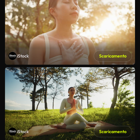
iStock
Scaricamento
iStock
Scaricamento