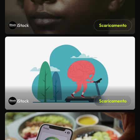
iStock
Scaricamento
iStock
Scaricamento