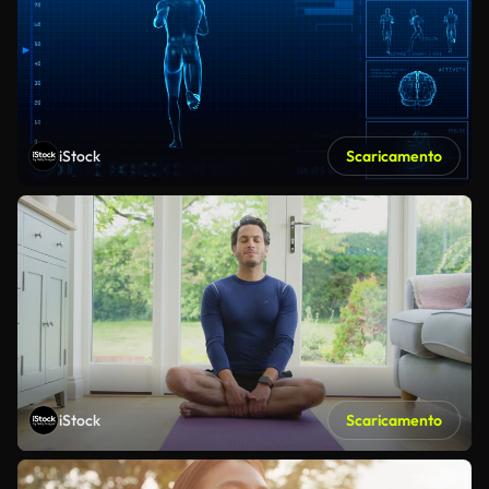
iStock
Scaricamento
iStock
Scaricamento