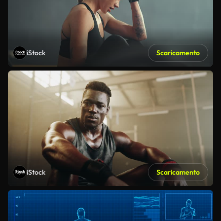
iStock
Scaricamento
iStock
Scaricamento