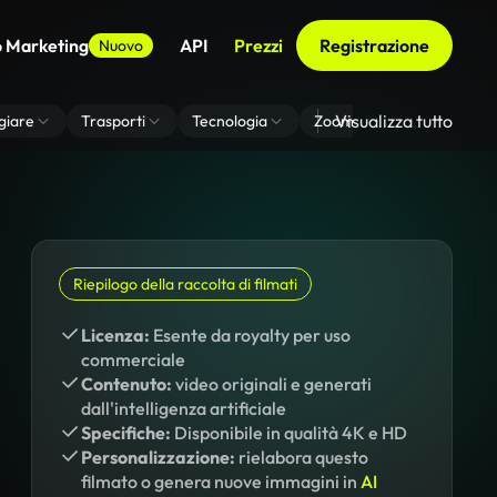
o Marketing
API
Prezzi
Registrazione
Nuovo
Visualizza tutto
giare
Trasporti
Tecnologia
Zoom Di Sfondo Virtuale
Riepilogo della raccolta di filmati
Licenza:
Esente da royalty per uso
commerciale
Contenuto:
video originali e generati
dall'intelligenza artificiale
Specifiche:
Disponibile in qualità 4K e HD
Personalizzazione:
rielabora questo
filmato o genera nuove immagini in
AI