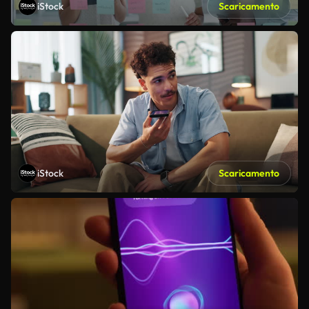
iStock
Scaricamento
iStock
Scaricamento