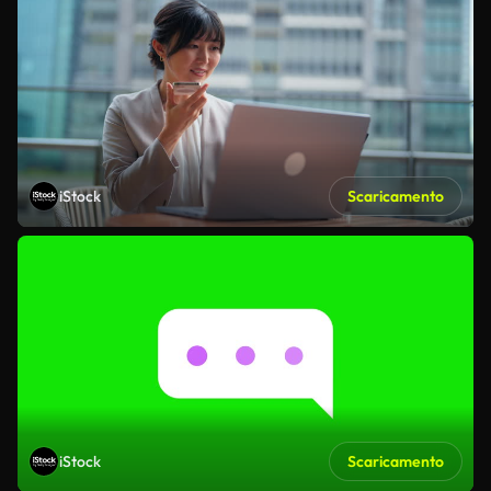
iStock
Scaricamento
iStock
Scaricamento