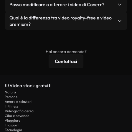
No. Nessuno dei nostri video gratuiti, siano essi
condizione che non si rivendano o ridistribuiscano
Posso modificare o alterare i video di Coverr?
reali o generati dall'intelligenza artificiale, include
i filmati stessi come prodotto a sé stante.
filigrane. Avrai a disposizione filmati puliti e pronti
Sì. Siete liberi di tagliare, ritagliare o remixare i
Qual è la differenza tra video royalty-free e video
all'uso.
nostri video. Assicuratevi solo che il prodotto
premium?
finale rispetti la nostra licenza e non venga
I video royalty-free includono i diritti commerciali,
ridistribuito come contenuto stock non riprodotto.
mentre i contenuti premium includono filmati
esclusivi, risoluzione 4K e protezioni di licenza
Hai ancora domande?
estese.
Contattaci
Video stock gratuiti
Natura
Persone
Amore e relazioni
Il Fitness
Videografia aerea
Cibo e bevande
Viaggiare
Trasporti
Tecnologia