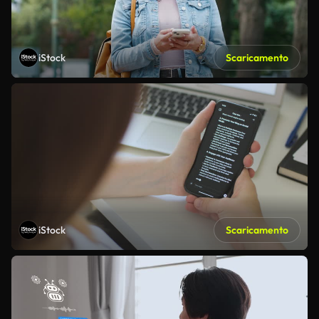
iStock
Scaricamento
iStock
Scaricamento