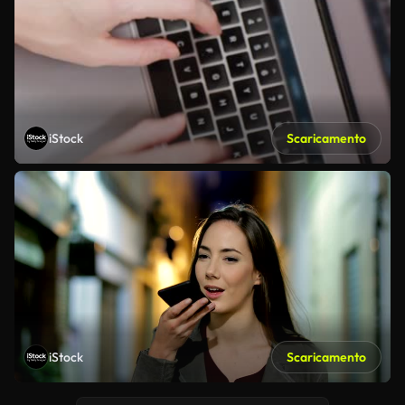
iStock
Scaricamento
iStock
Scaricamento