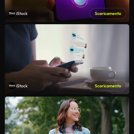
iStock
Scaricamento
iStock
Scaricamento