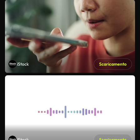
iStock
Scaricamento
iStock
Scaricamento