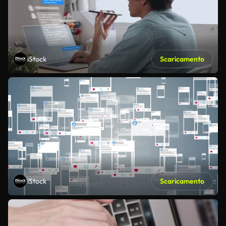
iStock
Scaricamento
iStock
Scaricamento