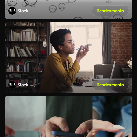
iStock
Scaricamento
iStock
Scaricamento