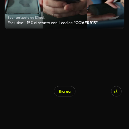
Sponsorizzato da iStock
Esclusivo: -15% di sconto con il codice
"COVERR15"
Ricrea