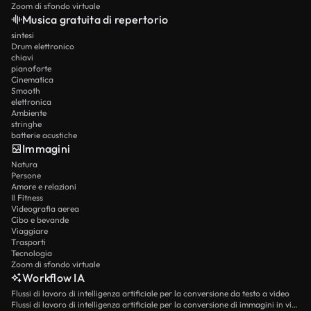
Zoom di sfondo virtuale
Musica gratuita di repertorio
sintesi
Drum elettronico
chiavi
pianoforte
Cinematica
Smooth
elettronica
Ambiente
stringhe
batterie acustiche
Immagini
Natura
Persone
Amore e relazioni
Il Fitness
Videografia aerea
Cibo e bevande
Viaggiare
Trasporti
Tecnologia
Zoom di sfondo virtuale
Workflow IA
Flussi di lavoro di intelligenza artificiale per la conversione da testo a video
Flussi di lavoro di intelligenza artificiale per la conversione di immagini in video