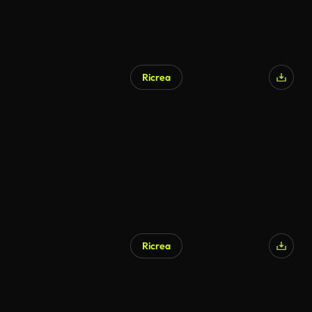
Ricrea
Ricrea