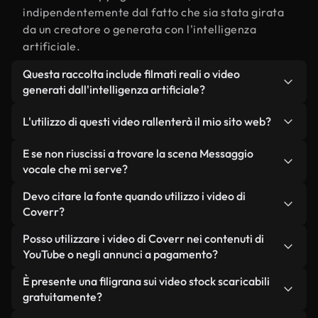
indipendentemente dal fatto che sia stata girata
da un creatore o generata con l'intelligenza
artificiale.
Questa raccolta include filmati reali o video
generati dall'intelligenza artificiale?
Entrambe. Si tratta di una libreria ibrida composta
L'utilizzo di questi video rallenterà il mio sito web?
da filmati reali, girati da persone, relativi a
Messaggio vocale, e da video generati
Non se scegli le nostre versioni ottimizzate.
E se non riuscissi a trovare la scena Messaggio
dall'intelligenza artificiale. Ogni video è
Offriamo formati leggeri e pronti per il web,
vocale che mi serve?
chiaramente etichettato, così saprai sempre cosa
progettati per l'utilizzo in background, che
Puoi crearne uno all'istante utilizzando Coverr AI
Devo citare la fonte quando utilizzo i video di
stai utilizzando.
mantengono alta la qualità, riducono al minimo i
Studio. Ti basta descrivere la scena, ad esempio
Coverr?
tempi di caricamento e migliorano parametri
"Messaggio vocale al tramonto", e lo Studio
come LCP.
Non è richiesto alcun riconoscimento dell'autore.
Posso utilizzare i video di Coverr nei contenuti di
genererà in pochi secondi un video personalizzato
Tutti i video presenti nella nostra libreria sono
YouTube o negli annunci a pagamento?
in conformità con i nostri standard di licenza.
esenti da diritti d'autore e possono essere utilizzati
Sì. Tutti i filmati di Coverr possono essere utilizzati
È presente una filigrana sui video stock scaricabili
senza citare il creatore, sebbene sia sempre
in video monetizzati su YouTube, promozioni sui
gratuitamente?
gradito.
social media e annunci pubblicitari per i clienti, a