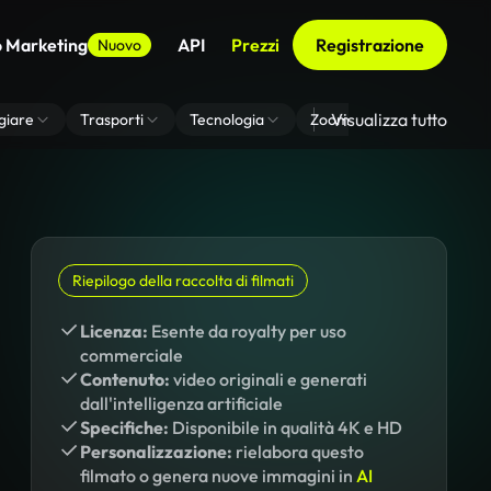
o Marketing
API
Prezzi
Registrazione
Nuovo
Visualizza tutto
giare
Trasporti
Tecnologia
Zoom Di Sfondo Virtuale
Riepilogo della raccolta di filmati
Licenza:
Esente da royalty per uso
commerciale
Contenuto:
video originali e generati
dall'intelligenza artificiale
Specifiche:
Disponibile in qualità 4K e HD
Personalizzazione:
rielabora questo
filmato o genera nuove immagini in
AI