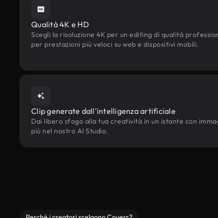
Qualità 4K e HD
Scegli la risoluzione 4K per un editing di qualità professi
per prestazioni più veloci su web e dispositivi mobili.
Clip generate dall'intelligenza artificiale
Dai libero sfogo alla tua creatività in un istante con immagin
più nel nostro AI Studio.
Perché i creatori scelgono Coverr?