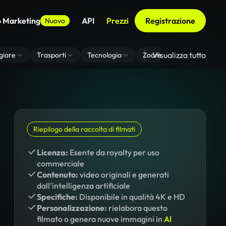
o Marketing
API
Prezzi
Registrazione
Nuovo
Visualizza tutto
giare
Trasporti
Tecnologia
Zoom Di Sfondo Virtuale
Riepilogo della raccolta di filmati
Licenza:
Esente da royalty per uso
commerciale
Contenuto:
video originali e generati
dall'intelligenza artificiale
Specifiche:
Disponibile in qualità 4K e HD
Personalizzazione:
rielabora questo
filmato o genera nuove immagini in
AI