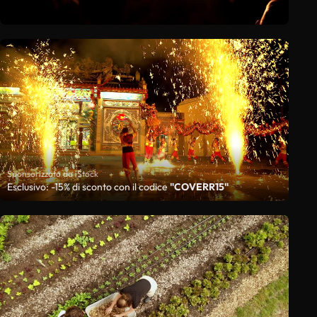
Sponsorizzato da iStock
Esclusivo: -15% di sconto con il codice
"COVERR15"