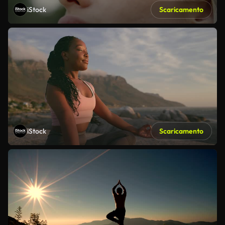
iStock
Scaricamento
iStock
Scaricamento