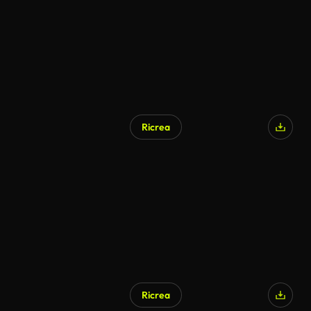
Ricrea
Ricrea