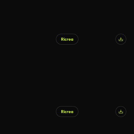
Ricrea
Ricrea