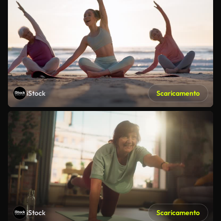
iStock
Scaricamento
iStock
Scaricamento