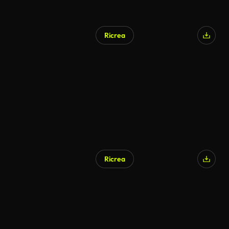
Ricrea
Ricrea