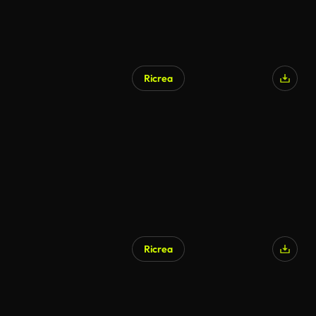
Ricrea
Ricrea