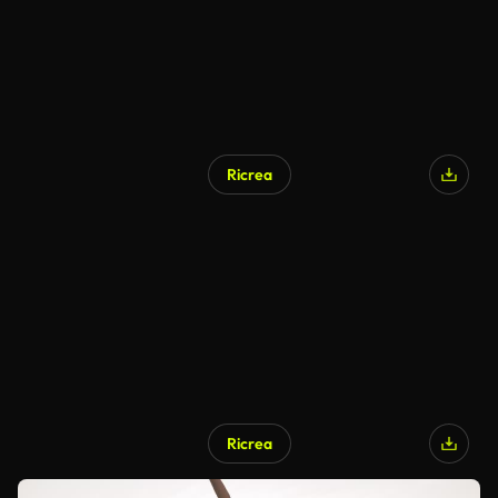
Ricrea
Ricrea