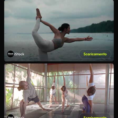
iStock
Scaricamento
iStock
Scaricamento