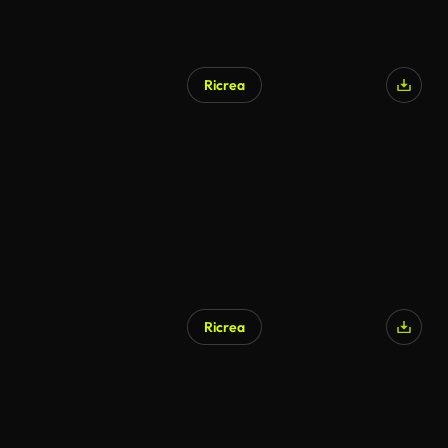
Ricrea
Ricrea