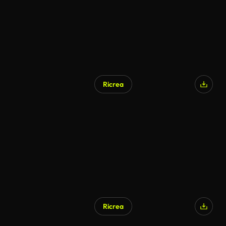
Ricrea
Ricrea