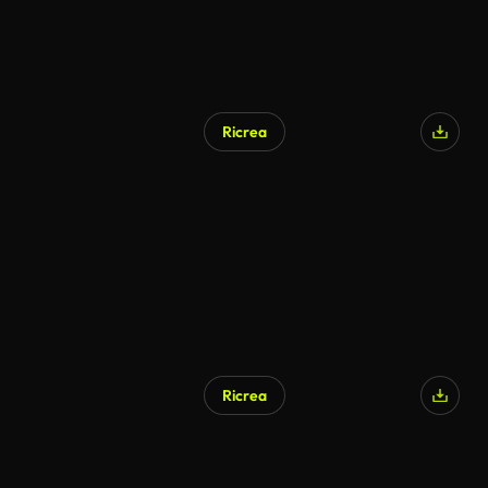
Ricrea
Ricrea