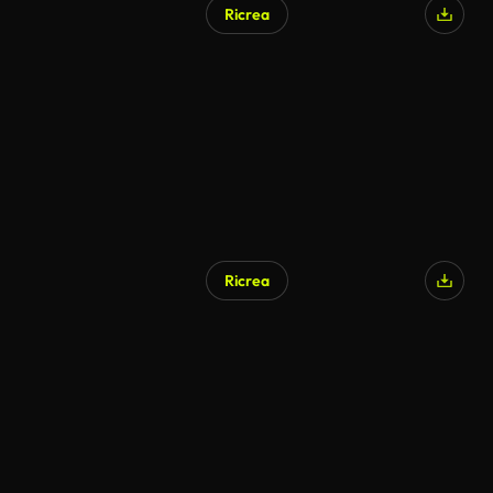
Ricrea
Ricrea