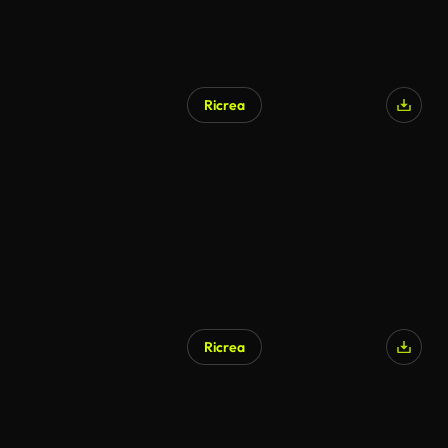
Ricrea
Ricrea