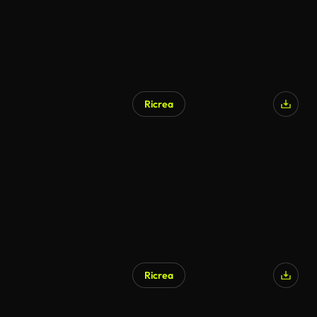
Ricrea
Ricrea