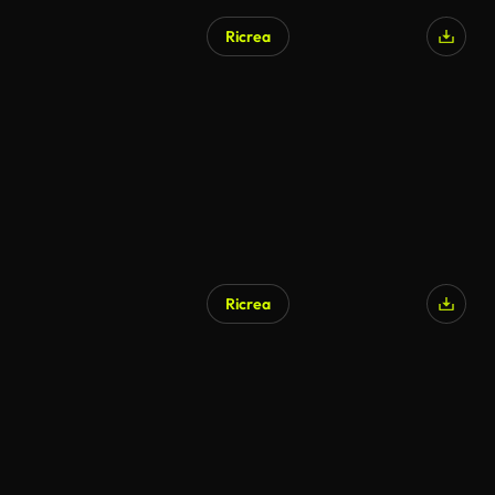
Ricrea
Ricrea