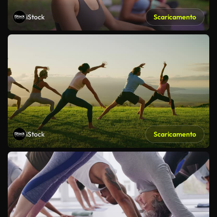
iStock
Scaricamento
iStock
Scaricamento