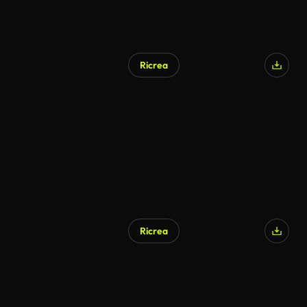
Ricrea
Ricrea