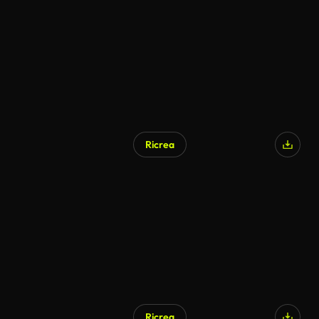
Ricrea
Ricrea