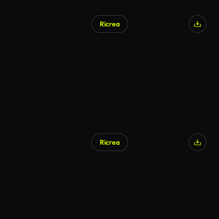
Ricrea
Ricrea