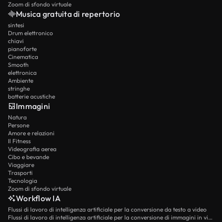
Zoom di sfondo virtuale
Musica gratuita di repertorio
sintesi
Drum elettronico
chiavi
pianoforte
Cinematica
Smooth
elettronica
Ambiente
stringhe
batterie acustiche
Immagini
Natura
Persone
Amore e relazioni
Il Fitness
Videografia aerea
Cibo e bevande
Viaggiare
Trasporti
Tecnologia
Zoom di sfondo virtuale
Workflow IA
Flussi di lavoro di intelligenza artificiale per la conversione da testo a video
Flussi di lavoro di intelligenza artificiale per la conversione di immagini in video