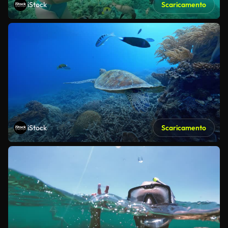
iStock
Scaricamento
iStock
Scaricamento