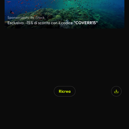
Sponsorizzato da iStock
Esclusivo: -15% di sconto con il codice
"COVERR15"
Ricrea