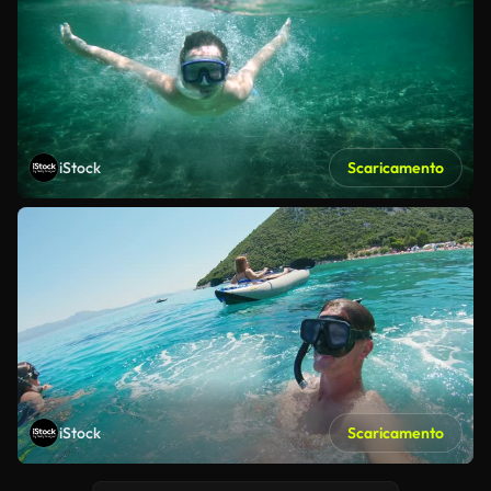
iStock
Scaricamento
iStock
Scaricamento