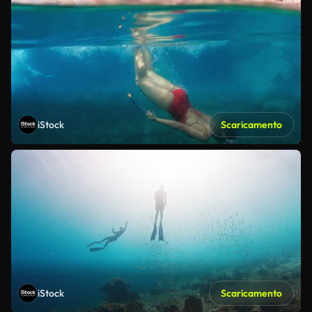
iStock
Scaricamento
iStock
Scaricamento