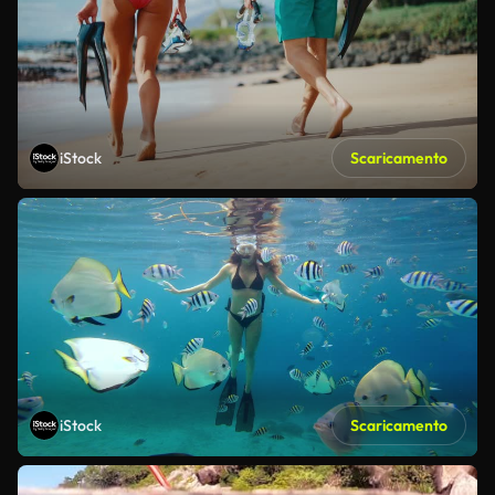
iStock
Scaricamento
iStock
Scaricamento