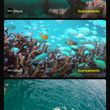
iStock
Scaricamento
iStock
Scaricamento