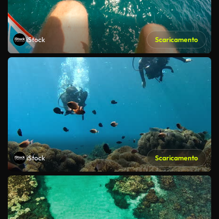
iStock
Scaricamento
iStock
Scaricamento