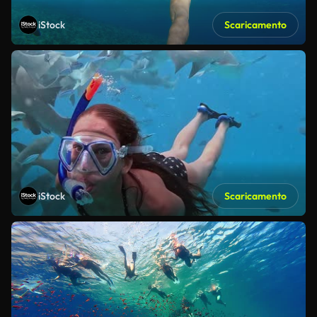
iStock
Scaricamento
iStock
Scaricamento