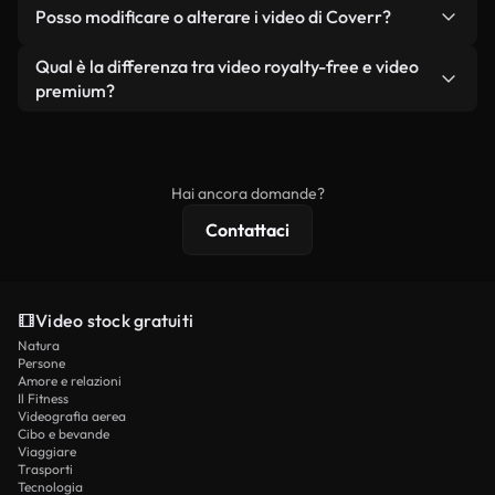
No. Nessuno dei nostri video gratuiti, siano essi
condizione che non si rivendano o ridistribuiscano
Posso modificare o alterare i video di Coverr?
reali o generati dall'intelligenza artificiale, include
i filmati stessi come prodotto a sé stante.
filigrane. Avrai a disposizione filmati puliti e pronti
Sì. Siete liberi di tagliare, ritagliare o remixare i
Qual è la differenza tra video royalty-free e video
all'uso.
nostri video. Assicuratevi solo che il prodotto
premium?
finale rispetti la nostra licenza e non venga
I video royalty-free includono i diritti commerciali,
ridistribuito come contenuto stock non riprodotto.
mentre i contenuti premium includono filmati
esclusivi, risoluzione 4K e protezioni di licenza
Hai ancora domande?
estese.
Contattaci
Video stock gratuiti
Natura
Persone
Amore e relazioni
Il Fitness
Videografia aerea
Cibo e bevande
Viaggiare
Trasporti
Tecnologia