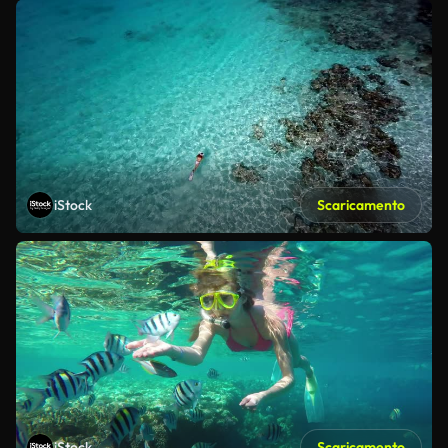
iStock
Scaricamento
iStock
Scaricamento