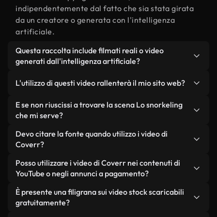
indipendentemente dal fatto che sia stata girata
da un creatore o generata con l'intelligenza
artificiale.
Questa raccolta include filmati reali o video
generati dall'intelligenza artificiale?
Entrambe. Si tratta di una libreria ibrida composta
L'utilizzo di questi video rallenterà il mio sito web?
da filmati reali, girati da persone, relativi a Lo
snorkeling, e da video generati dall'intelligenza
Non se scegli le nostre versioni ottimizzate.
E se non riuscissi a trovare la scena Lo snorkeling
artificiale. Ogni video è chiaramente etichettato,
Offriamo formati leggeri e pronti per il web,
che mi serve?
così saprai sempre cosa stai utilizzando.
progettati per l'utilizzo in background, che
Puoi crearne uno all'istante utilizzando Coverr AI
Devo citare la fonte quando utilizzo i video di
mantengono alta la qualità, riducono al minimo i
Studio. Ti basta descrivere la scena, ad esempio
Coverr?
tempi di caricamento e migliorano parametri
"Lo snorkeling al tramonto", e lo Studio genererà
come LCP.
Non è richiesto alcun riconoscimento dell'autore.
Posso utilizzare i video di Coverr nei contenuti di
in pochi secondi un video personalizzato in
Tutti i video presenti nella nostra libreria sono
YouTube o negli annunci a pagamento?
conformità con i nostri standard di licenza.
esenti da diritti d'autore e possono essere utilizzati
Sì. Tutti i filmati di Coverr possono essere utilizzati
È presente una filigrana sui video stock scaricabili
senza citare il creatore, sebbene sia sempre
in video monetizzati su YouTube, promozioni sui
gratuitamente?
gradito.
social media e annunci pubblicitari per i clienti, a