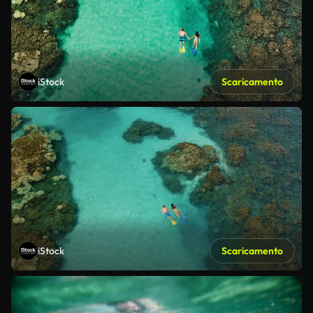
iStock
Scaricamento
iStock
Scaricamento