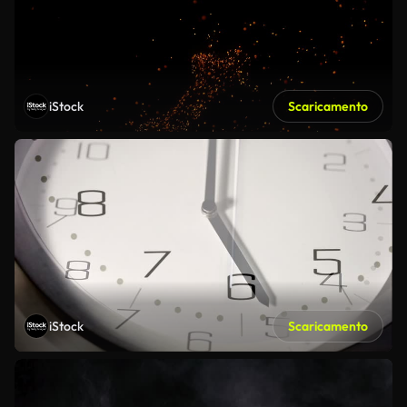
iStock
Scaricamento
iStock
Scaricamento