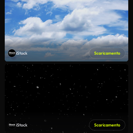
iStock
Scaricamento
iStock
Scaricamento