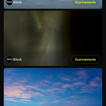
iStock
Scaricamento
iStock
Scaricamento