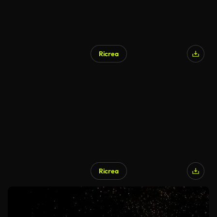
Ricrea
Ricrea