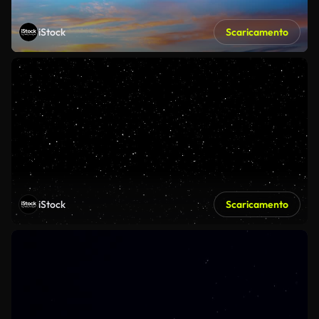
iStock
Scaricamento
iStock
Scaricamento