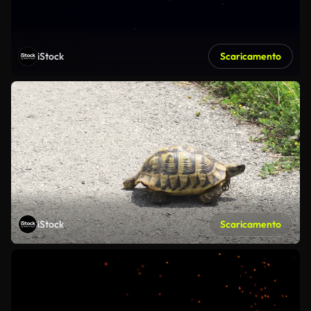
iStock
Scaricamento
iStock
Scaricamento