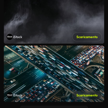
iStock
Scaricamento
iStock
Scaricamento