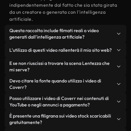
indipendentemente dal fatto che sia stata girata
da un creatore o generata con l'intelligenza
artificiale.
Questa raccolta include filmati reali o video
generati dall'intelligenza artificiale?
Entrambe. Si tratta di una libreria ibrida composta
L'utilizzo di questi video rallenterà il mio sito web?
da filmati reali, girati da persone, relativi a
Lentezza, e da video generati dall'intelligenza
Non se scegli le nostre versioni ottimizzate.
E se non riuscissi a trovare la scena Lentezza che
artificiale. Ogni video è chiaramente etichettato,
Offriamo formati leggeri e pronti per il web,
mi serve?
così saprai sempre cosa stai utilizzando.
progettati per l'utilizzo in background, che
Puoi crearne uno all'istante utilizzando Coverr AI
Devo citare la fonte quando utilizzo i video di
mantengono alta la qualità, riducono al minimo i
Studio. Ti basta descrivere la scena, ad esempio
Coverr?
tempi di caricamento e migliorano parametri
"Lentezza al tramonto", e lo Studio genererà in
come LCP.
Non è richiesto alcun riconoscimento dell'autore.
Posso utilizzare i video di Coverr nei contenuti di
pochi secondi un video personalizzato in
Tutti i video presenti nella nostra libreria sono
YouTube o negli annunci a pagamento?
conformità con i nostri standard di licenza.
esenti da diritti d'autore e possono essere utilizzati
Sì. Tutti i filmati di Coverr possono essere utilizzati
È presente una filigrana sui video stock scaricabili
senza citare il creatore, sebbene sia sempre
in video monetizzati su YouTube, promozioni sui
gratuitamente?
gradito.
social media e annunci pubblicitari per i clienti, a