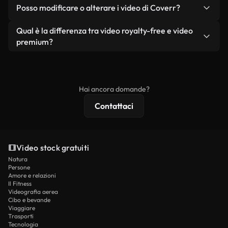
No. Nessuno dei nostri video gratuiti, siano essi
condizione che non si rivendano o ridistribuiscano
Posso modificare o alterare i video di Coverr?
reali o generati dall'intelligenza artificiale, include
i filmati stessi come prodotto a sé stante.
filigrane. Avrai a disposizione filmati puliti e pronti
Sì. Siete liberi di tagliare, ritagliare o remixare i
Qual è la differenza tra video royalty-free e video
all'uso.
nostri video. Assicuratevi solo che il prodotto
premium?
finale rispetti la nostra licenza e non venga
I video royalty-free includono i diritti commerciali,
ridistribuito come contenuto stock non riprodotto.
mentre i contenuti premium includono filmati
esclusivi, risoluzione 4K e protezioni di licenza
Hai ancora domande?
estese.
Contattaci
Video stock gratuiti
Natura
Persone
Amore e relazioni
Il Fitness
Videografia aerea
Cibo e bevande
Viaggiare
Trasporti
Tecnologia