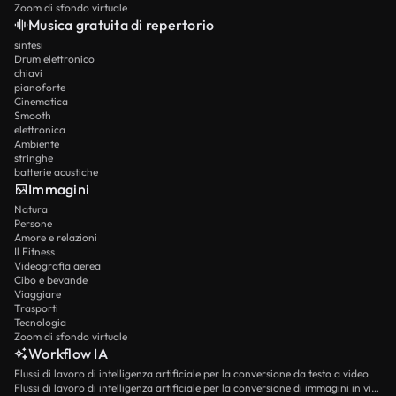
Zoom di sfondo virtuale
Musica gratuita di repertorio
sintesi
Drum elettronico
chiavi
pianoforte
Cinematica
Smooth
elettronica
Ambiente
stringhe
batterie acustiche
Immagini
Natura
Persone
Amore e relazioni
Il Fitness
Videografia aerea
Cibo e bevande
Viaggiare
Trasporti
Tecnologia
Zoom di sfondo virtuale
Workflow IA
Flussi di lavoro di intelligenza artificiale per la conversione da testo a video
Flussi di lavoro di intelligenza artificiale per la conversione di immagini in video