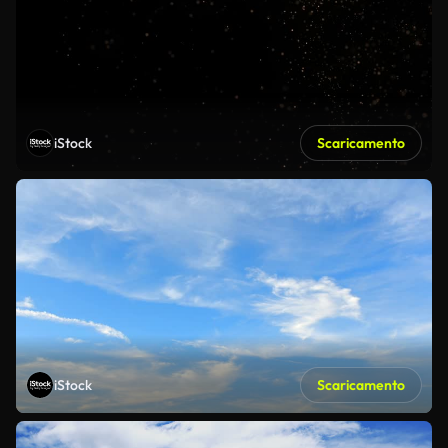
iStock
Scaricamento
iStock
Scaricamento