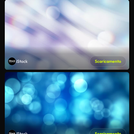
iStock
Scaricamento
iStock
Scaricamento