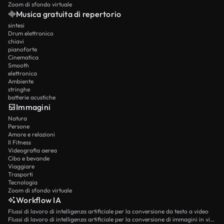
Zoom di sfondo virtuale
Musica gratuita di repertorio
sintesi
Drum elettronico
chiavi
pianoforte
Cinematica
Smooth
elettronica
Ambiente
stringhe
batterie acustiche
Immagini
Natura
Persone
Amore e relazioni
Il Fitness
Videografia aerea
Cibo e bevande
Viaggiare
Trasporti
Tecnologia
Zoom di sfondo virtuale
Workflow IA
Flussi di lavoro di intelligenza artificiale per la conversione da testo a video
Flussi di lavoro di intelligenza artificiale per la conversione di immagini in video