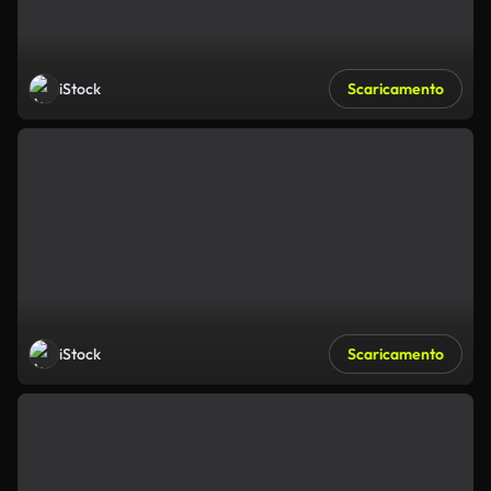
iStock
Scaricamento
iStock
Scaricamento