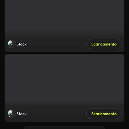
iStock
Scaricamento
iStock
Scaricamento