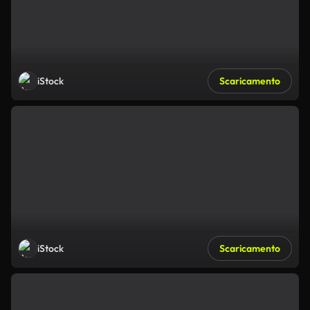
iStock
Scaricamento
iStock
Scaricamento