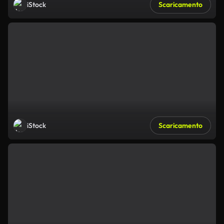
iStock
Scaricamento
iStock
Scaricamento