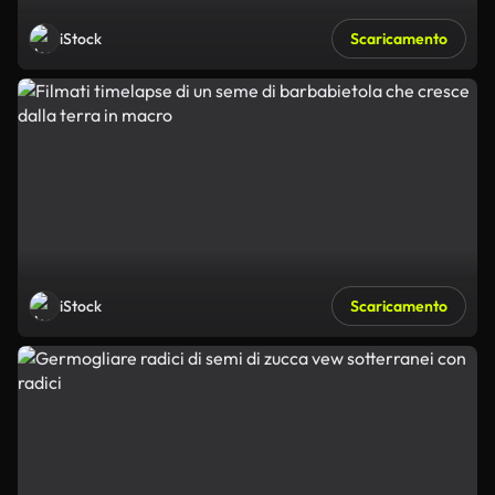
iStock
Scaricamento
iStock
Scaricamento