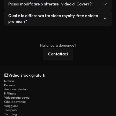
No. Nessuno dei nostri video gratuiti, siano essi
condizione che non si rivendano o ridistribuiscano
Posso modificare o alterare i video di Coverr?
reali o generati dall'intelligenza artificiale, include
i filmati stessi come prodotto a sé stante.
filigrane. Avrai a disposizione filmati puliti e pronti
Sì. Siete liberi di tagliare, ritagliare o remixare i
Qual è la differenza tra video royalty-free e video
all'uso.
nostri video. Assicuratevi solo che il prodotto
premium?
finale rispetti la nostra licenza e non venga
I video royalty-free includono i diritti commerciali,
ridistribuito come contenuto stock non riprodotto.
mentre i contenuti premium includono filmati
esclusivi, risoluzione 4K e protezioni di licenza
Hai ancora domande?
estese.
Contattaci
Video stock gratuiti
Natura
Persone
Amore e relazioni
Il Fitness
Videografia aerea
Cibo e bevande
Viaggiare
Trasporti
Tecnologia