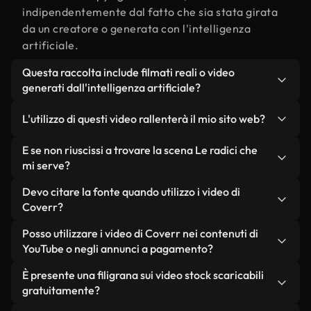
indipendentemente dal fatto che sia stata girata
da un creatore o generata con l'intelligenza
artificiale.
Questa raccolta include filmati reali o video
generati dall'intelligenza artificiale?
Entrambe. Si tratta di una libreria ibrida composta
L'utilizzo di questi video rallenterà il mio sito web?
da filmati reali, girati da persone, relativi a Le
radici, e da video generati dall'intelligenza
Non se scegli le nostre versioni ottimizzate.
E se non riuscissi a trovare la scena Le radici che
artificiale. Ogni video è chiaramente etichettato,
Offriamo formati leggeri e pronti per il web,
mi serve?
così saprai sempre cosa stai utilizzando.
progettati per l'utilizzo in background, che
Puoi crearne uno all'istante utilizzando Coverr AI
Devo citare la fonte quando utilizzo i video di
mantengono alta la qualità, riducono al minimo i
Studio. Ti basta descrivere la scena, ad esempio
Coverr?
tempi di caricamento e migliorano parametri
"Le radici al tramonto", e lo Studio genererà in
come LCP.
Non è richiesto alcun riconoscimento dell'autore.
Posso utilizzare i video di Coverr nei contenuti di
pochi secondi un video personalizzato in
Tutti i video presenti nella nostra libreria sono
YouTube o negli annunci a pagamento?
conformità con i nostri standard di licenza.
esenti da diritti d'autore e possono essere utilizzati
Sì. Tutti i filmati di Coverr possono essere utilizzati
È presente una filigrana sui video stock scaricabili
senza citare il creatore, sebbene sia sempre
in video monetizzati su YouTube, promozioni sui
gratuitamente?
gradito.
social media e annunci pubblicitari per i clienti, a