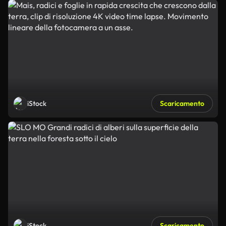
iStock
Scaricamento
iStock
Scaricamento