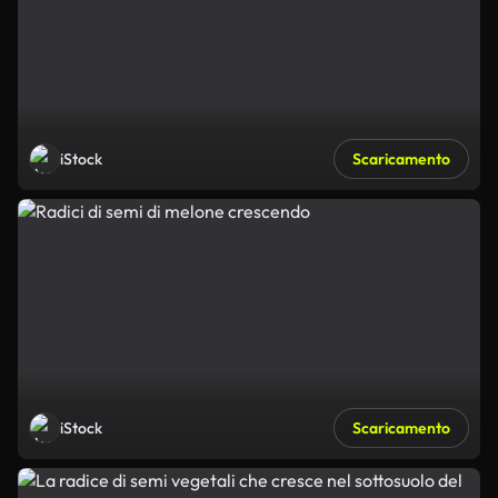
iStock
Scaricamento
iStock
Scaricamento