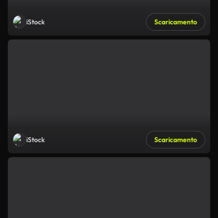
iStock
Scaricamento
iStock
Scaricamento