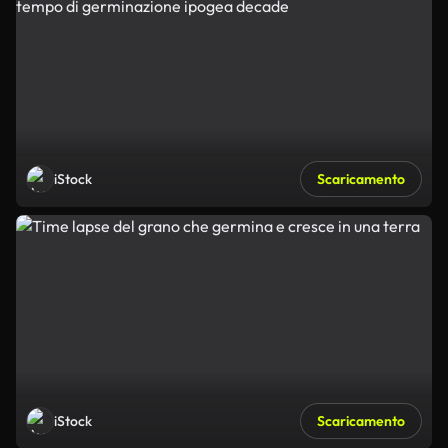
iStock
Scaricamento
iStock
Scaricamento