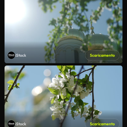
iStock
Scaricamento
iStock
Scaricamento