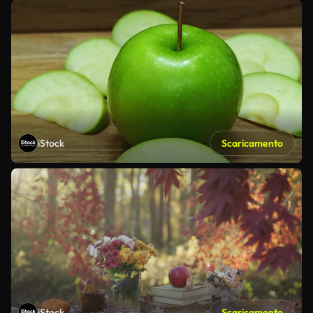
iStock
Scaricamento
iStock
Scaricamento