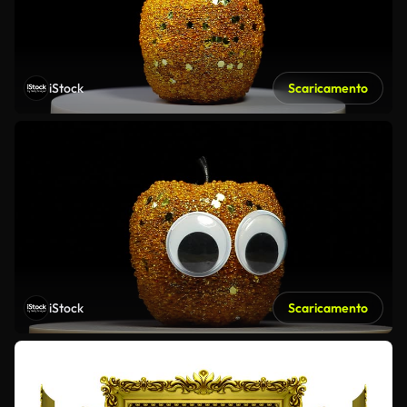
iStock
Scaricamento
iStock
Scaricamento