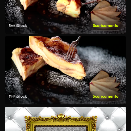
iStock
Scaricamento
iStock
Scaricamento