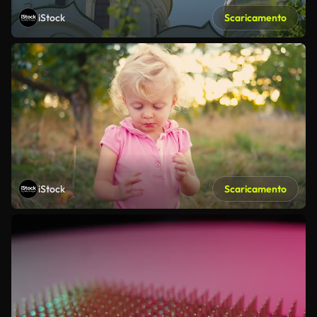
iStock
Scaricamento
iStock
Scaricamento