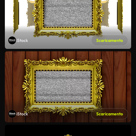
iStock
Scaricamento
iStock
Scaricamento