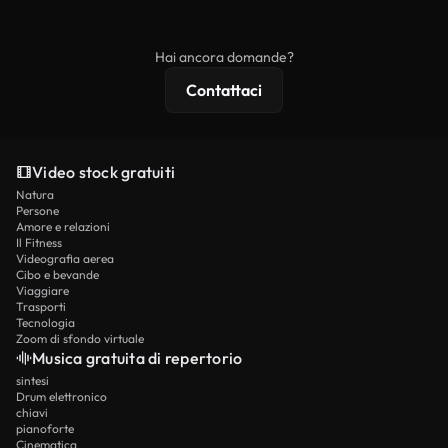
ridistribuito come contenuto stock non riprodotto.
mentre i contenuti premium includono filmati
esclusivi, risoluzione 4K e protezioni di licenza
Hai ancora domande?
estese.
Contattaci
Video stock gratuiti
Natura
Persone
Amore e relazioni
Il Fitness
Videografia aerea
Cibo e bevande
Viaggiare
Trasporti
Tecnologia
Zoom di sfondo virtuale
Musica gratuita di repertorio
sintesi
Drum elettronico
chiavi
pianoforte
Cinematica