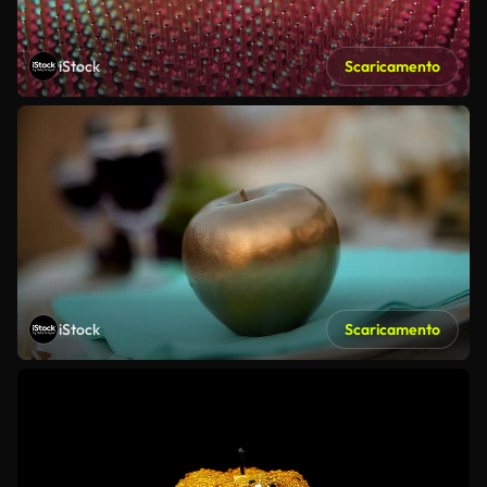
iStock
Scaricamento
iStock
Scaricamento