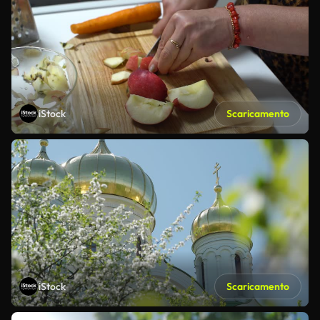
iStock
Scaricamento
iStock
Scaricamento