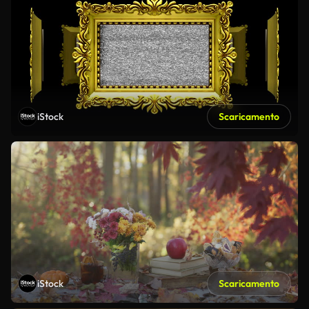
iStock
Scaricamento
iStock
Scaricamento