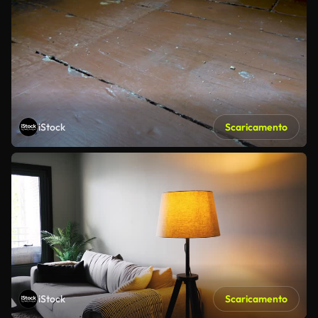
iStock
Scaricamento
iStock
Scaricamento