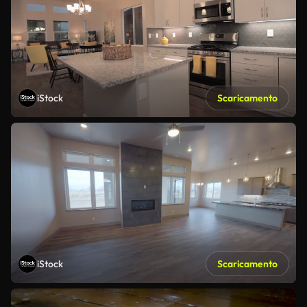
iStock
Scaricamento
iStock
Scaricamento