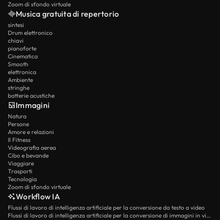
Zoom di sfondo virtuale
Musica gratuita di repertorio
sintesi
Drum elettronico
chiavi
pianoforte
Cinematica
Smooth
elettronica
Ambiente
stringhe
batterie acustiche
Immagini
Natura
Persone
Amore e relazioni
Il Fitness
Videografia aerea
Cibo e bevande
Viaggiare
Trasporti
Tecnologia
Zoom di sfondo virtuale
Workflow IA
Flussi di lavoro di intelligenza artificiale per la conversione da testo a video
Flussi di lavoro di intelligenza artificiale per la conversione di immagini in video