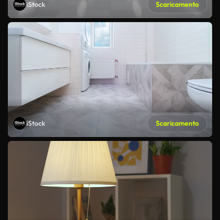
iStock
Scaricamento
iStock
Scaricamento