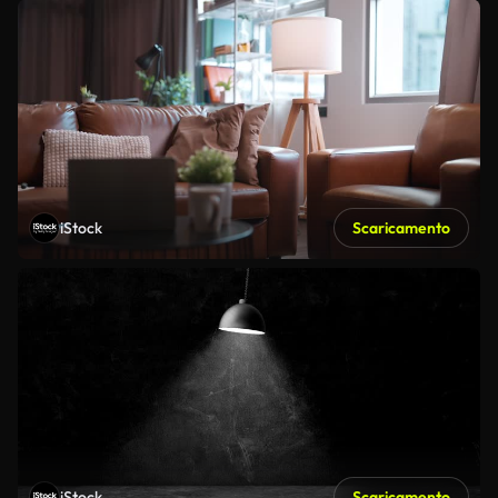
iStock
Scaricamento
iStock
Scaricamento