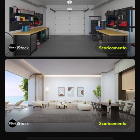
iStock
Scaricamento
iStock
Scaricamento