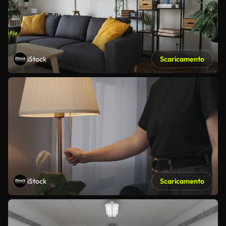
iStock
Scaricamento
iStock
Scaricamento