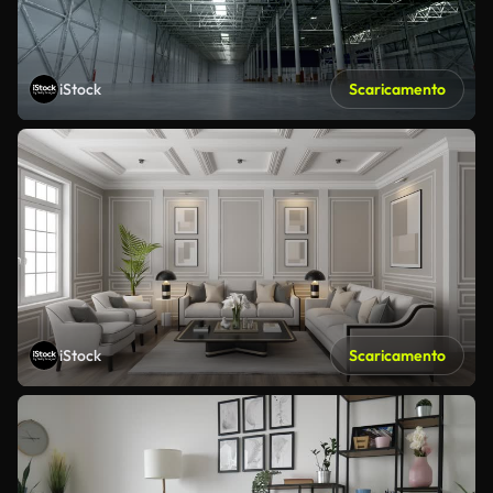
iStock
Scaricamento
iStock
Scaricamento