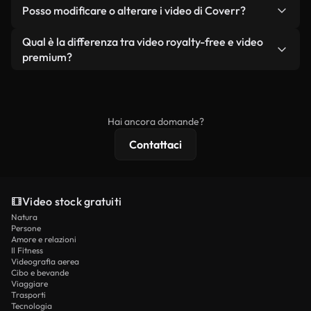
No. Nessuno dei nostri video gratuiti, siano essi
condizione che non si rivendano o ridistribuiscano
Posso modificare o alterare i video di Coverr?
reali o generati dall'intelligenza artificiale, include
i filmati stessi come prodotto a sé stante.
filigrane. Avrai a disposizione filmati puliti e pronti
Sì. Siete liberi di tagliare, ritagliare o remixare i
Qual è la differenza tra video royalty-free e video
all'uso.
nostri video. Assicuratevi solo che il prodotto
premium?
finale rispetti la nostra licenza e non venga
I video royalty-free includono i diritti commerciali,
ridistribuito come contenuto stock non riprodotto.
mentre i contenuti premium includono filmati
esclusivi, risoluzione 4K e protezioni di licenza
Hai ancora domande?
estese.
Contattaci
Video stock gratuiti
Natura
Persone
Amore e relazioni
Il Fitness
Videografia aerea
Cibo e bevande
Viaggiare
Trasporti
Tecnologia