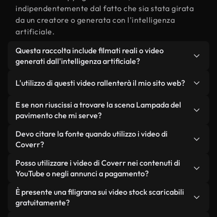
indipendentemente dal fatto che sia stata girata
da un creatore o generata con l'intelligenza
artificiale.
Questa raccolta include filmati reali o video
generati dall'intelligenza artificiale?
Entrambe. Si tratta di una libreria ibrida composta
L'utilizzo di questi video rallenterà il mio sito web?
da filmati reali, girati da persone, relativi a
Lampada del pavimento, e da video generati
Non se scegli le nostre versioni ottimizzate.
E se non riuscissi a trovare la scena Lampada del
dall'intelligenza artificiale. Ogni video è
Offriamo formati leggeri e pronti per il web,
pavimento che mi serve?
chiaramente etichettato, così saprai sempre cosa
progettati per l'utilizzo in background, che
Puoi crearne uno all'istante utilizzando Coverr AI
Devo citare la fonte quando utilizzo i video di
stai utilizzando.
mantengono alta la qualità, riducono al minimo i
Studio. Ti basta descrivere la scena, ad esempio
Coverr?
tempi di caricamento e migliorano parametri
"Lampada del pavimento al tramonto", e lo Studio
come LCP.
Non è richiesto alcun riconoscimento dell'autore.
Posso utilizzare i video di Coverr nei contenuti di
genererà in pochi secondi un video personalizzato
Tutti i video presenti nella nostra libreria sono
YouTube o negli annunci a pagamento?
in conformità con i nostri standard di licenza.
esenti da diritti d'autore e possono essere utilizzati
Sì. Tutti i filmati di Coverr possono essere utilizzati
È presente una filigrana sui video stock scaricabili
senza citare il creatore, sebbene sia sempre
in video monetizzati su YouTube, promozioni sui
gratuitamente?
gradito.
social media e annunci pubblicitari per i clienti, a