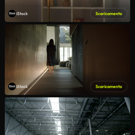
iStock
Scaricamento
iStock
Scaricamento