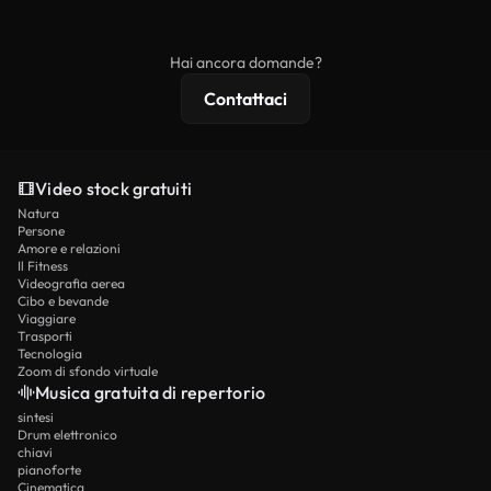
ridistribuito come contenuto stock non riprodotto.
mentre i contenuti premium includono filmati
esclusivi, risoluzione 4K e protezioni di licenza
Hai ancora domande?
estese.
Contattaci
Video stock gratuiti
Natura
Persone
Amore e relazioni
Il Fitness
Videografia aerea
Cibo e bevande
Viaggiare
Trasporti
Tecnologia
Zoom di sfondo virtuale
Musica gratuita di repertorio
sintesi
Drum elettronico
chiavi
pianoforte
Cinematica