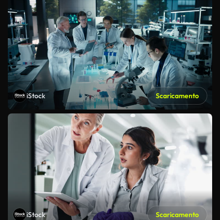
iStock
Scaricamento
iStock
Scaricamento