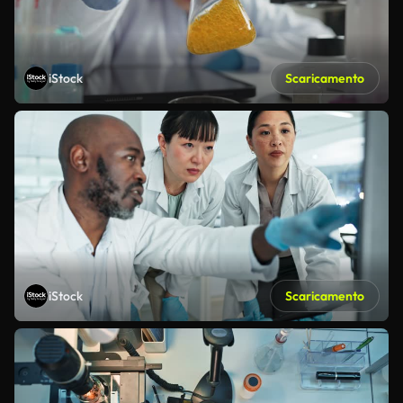
iStock
Scaricamento
iStock
Scaricamento