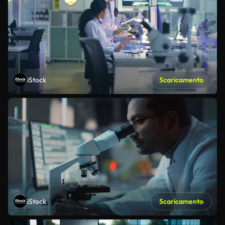
iStock
Scaricamento
iStock
Scaricamento