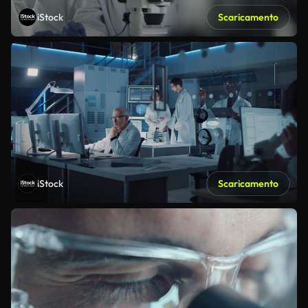
iStock
Scaricamento
iStock
Scaricamento