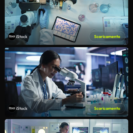
iStock
Scaricamento
iStock
Scaricamento