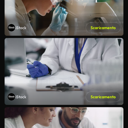
iStock
Scaricamento
iStock
Scaricamento