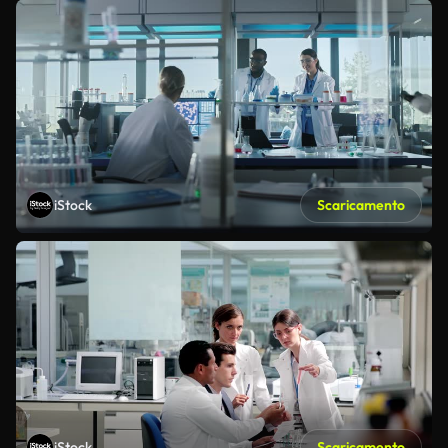
iStock
Scaricamento
iStock
Scaricamento