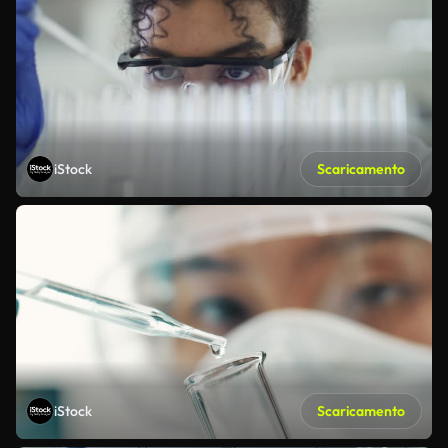
iStock
Scaricamento
iStock
Scaricamento