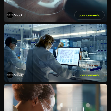
iStock
Scaricamento
iStock
Scaricamento