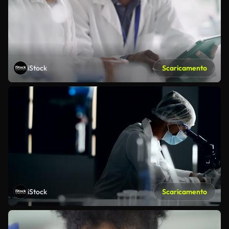
iStock
Scaricamento
iStock
Scaricamento