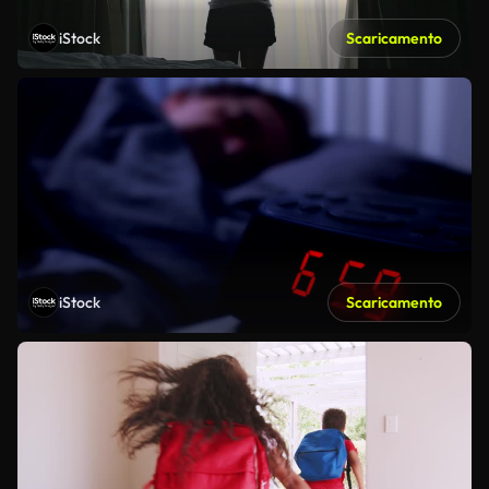
iStock
Scaricamento
iStock
Scaricamento