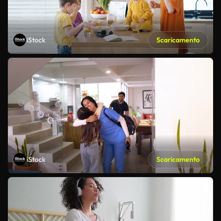
iStock
Scaricamento
iStock
Scaricamento