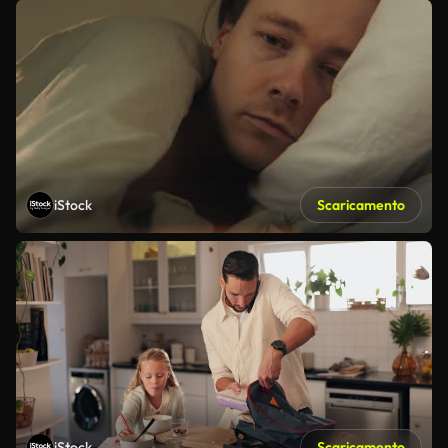
iStock
Scaricamento
iStock
Scaricamento