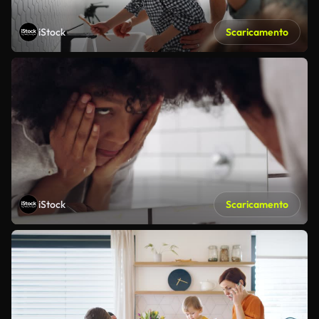
iStock
Scaricamento
iStock
Scaricamento