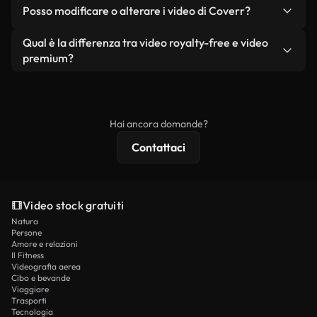
No. Nessuno dei nostri video gratuiti, siano essi
condizione che non si rivendano o ridistribuiscano
Posso modificare o alterare i video di Coverr?
reali o generati dall'intelligenza artificiale, include
i filmati stessi come prodotto a sé stante.
filigrane. Avrai a disposizione filmati puliti e pronti
Sì. Siete liberi di tagliare, ritagliare o remixare i
Qual è la differenza tra video royalty-free e video
all'uso.
nostri video. Assicuratevi solo che il prodotto
premium?
finale rispetti la nostra licenza e non venga
I video royalty-free includono i diritti commerciali,
ridistribuito come contenuto stock non riprodotto.
mentre i contenuti premium includono filmati
esclusivi, risoluzione 4K e protezioni di licenza
Hai ancora domande?
estese.
Contattaci
Video stock gratuiti
Natura
Persone
Amore e relazioni
Il Fitness
Videografia aerea
Cibo e bevande
Viaggiare
Trasporti
Tecnologia