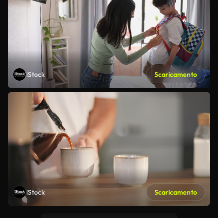
iStock
Scaricamento
iStock
Scaricamento