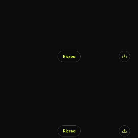
Ricrea
Ricrea