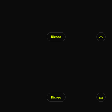
Ricrea
Ricrea