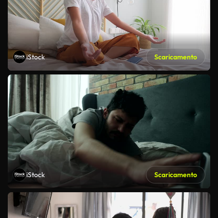
iStock
Scaricamento
iStock
Scaricamento