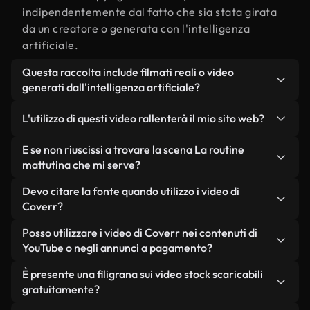
indipendentemente dal fatto che sia stata girata
da un creatore o generata con l'intelligenza
artificiale.
Questa raccolta include filmati reali o video
generati dall'intelligenza artificiale?
Entrambe. Si tratta di una libreria ibrida composta
L'utilizzo di questi video rallenterà il mio sito web?
da filmati reali, girati da persone, relativi a La
routine mattutina, e da video generati
Non se scegli le nostre versioni ottimizzate.
E se non riuscissi a trovare la scena La routine
dall'intelligenza artificiale. Ogni video è
Offriamo formati leggeri e pronti per il web,
mattutina che mi serve?
chiaramente etichettato, così saprai sempre cosa
progettati per l'utilizzo in background, che
Puoi crearne uno all'istante utilizzando Coverr AI
Devo citare la fonte quando utilizzo i video di
stai utilizzando.
mantengono alta la qualità, riducono al minimo i
Studio. Ti basta descrivere la scena, ad esempio
Coverr?
tempi di caricamento e migliorano parametri
"La routine mattutina al tramonto", e lo Studio
come LCP.
Non è richiesto alcun riconoscimento dell'autore.
Posso utilizzare i video di Coverr nei contenuti di
genererà in pochi secondi un video personalizzato
Tutti i video presenti nella nostra libreria sono
YouTube o negli annunci a pagamento?
in conformità con i nostri standard di licenza.
esenti da diritti d'autore e possono essere utilizzati
Sì. Tutti i filmati di Coverr possono essere utilizzati
È presente una filigrana sui video stock scaricabili
senza citare il creatore, sebbene sia sempre
in video monetizzati su YouTube, promozioni sui
gratuitamente?
gradito.
social media e annunci pubblicitari per i clienti, a