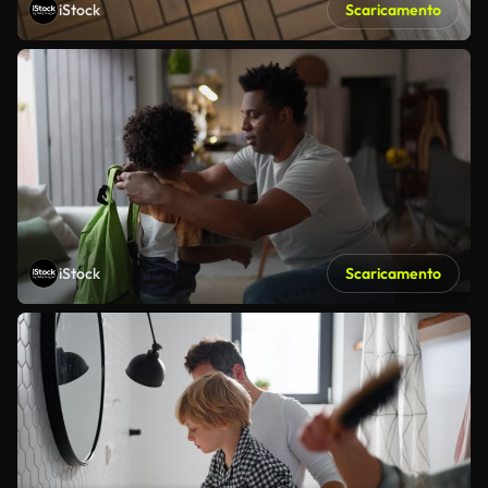
iStock
Scaricamento
iStock
Scaricamento