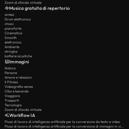
Zoom di sfondo virtuale
Musica gratuita di repertorio
sintesi
Drum elettronico
chiavi
pianoforte
Cinematica
Smooth
elettronica
Ambiente
stringhe
batterie acustiche
Immagini
Natura
Persone
Amore e relazioni
Il Fitness
Videografia aerea
Cibo e bevande
Viaggiare
Trasporti
Tecnologia
Zoom di sfondo virtuale
Workflow IA
Flussi di lavoro di intelligenza artificiale per la conversione da testo a video
Flussi di lavoro di intelligenza artificiale per la conversione di immagini in video