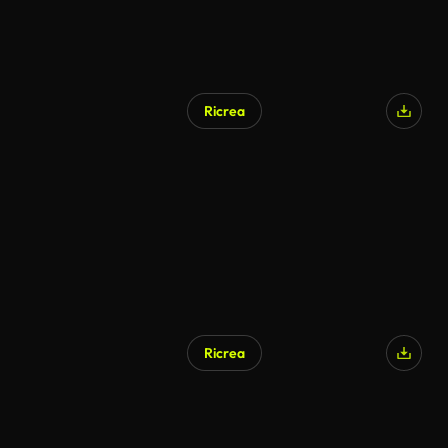
Ricrea
Ricrea