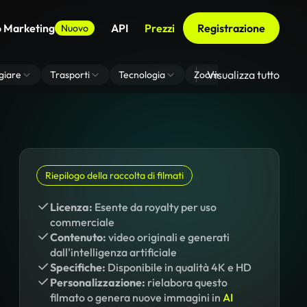
o Marketing
API
Prezzi
Registrazione
Nuovo
Visualizza tutto
giare
Trasporti
Tecnologia
Zoom Di Sfondo Virtuale
Riepilogo della raccolta di filmati
Licenza:
Esente da royalty per uso
commerciale
Contenuto:
video originali e generati
dall'intelligenza artificiale
Specifiche:
Disponibile in qualità 4K e HD
Personalizzazione:
rielabora questo
filmato o genera nuove immagini in
AI