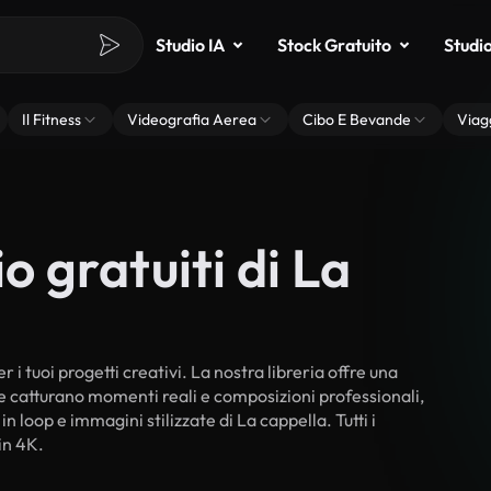
Studio IA
Stock Gratuito
Studi
Il Fitness
Videografia Aerea
Cibo E Bevande
Viag
o gratuiti di La
 i tuoi progetti creativi. La nostra libreria offre una
he catturano momenti reali e composizioni professionali,
n loop e immagini stilizzate di La cappella. Tutti i
in 4K.