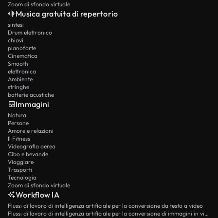
Zoom di sfondo virtuale
Musica gratuita di repertorio
sintesi
Drum elettronico
chiavi
pianoforte
Cinematica
Smooth
elettronica
Ambiente
stringhe
batterie acustiche
Immagini
Natura
Persone
Amore e relazioni
Il Fitness
Videografia aerea
Cibo e bevande
Viaggiare
Trasporti
Tecnologia
Zoom di sfondo virtuale
Workflow IA
Flussi di lavoro di intelligenza artificiale per la conversione da testo a video
Flussi di lavoro di intelligenza artificiale per la conversione di immagini in video