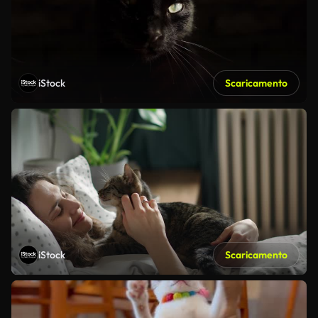
iStock
Scaricamento
iStock
Scaricamento