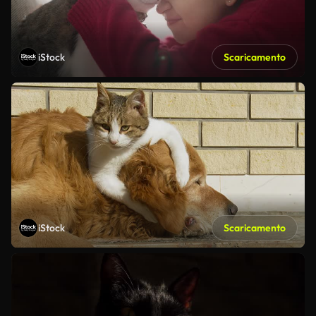
iStock
Scaricamento
iStock
Scaricamento