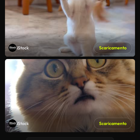
iStock
Scaricamento
iStock
Scaricamento