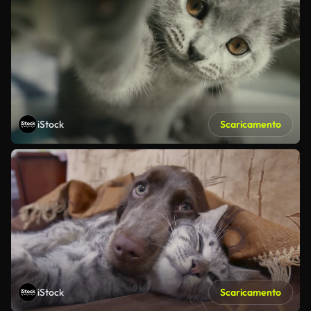
iStock
Scaricamento
iStock
Scaricamento