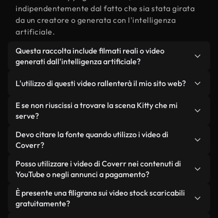
indipendentemente dal fatto che sia stata girata
da un creatore o generata con l'intelligenza
artificiale.
Questa raccolta include filmati reali o video
generati dall'intelligenza artificiale?
Entrambe. Si tratta di una libreria ibrida composta
L'utilizzo di questi video rallenterà il mio sito web?
da filmati reali, girati da persone, relativi a Kitty, e
da video generati dall'intelligenza artificiale. Ogni
Non se scegli le nostre versioni ottimizzate.
E se non riuscissi a trovare la scena Kitty che mi
video è chiaramente etichettato, così saprai
Offriamo formati leggeri e pronti per il web,
serve?
sempre cosa stai utilizzando.
progettati per l'utilizzo in background, che
Puoi crearne uno all'istante utilizzando Coverr AI
Devo citare la fonte quando utilizzo i video di
mantengono alta la qualità, riducono al minimo i
Studio. Ti basta descrivere la scena, ad esempio
Coverr?
tempi di caricamento e migliorano parametri
"Kitty al tramonto", e lo Studio genererà in pochi
come LCP.
Non è richiesto alcun riconoscimento dell'autore.
Posso utilizzare i video di Coverr nei contenuti di
secondi un video personalizzato in conformità con
Tutti i video presenti nella nostra libreria sono
YouTube o negli annunci a pagamento?
i nostri standard di licenza.
esenti da diritti d'autore e possono essere utilizzati
Sì. Tutti i filmati di Coverr possono essere utilizzati
È presente una filigrana sui video stock scaricabili
senza citare il creatore, sebbene sia sempre
in video monetizzati su YouTube, promozioni sui
gratuitamente?
gradito.
social media e annunci pubblicitari per i clienti, a