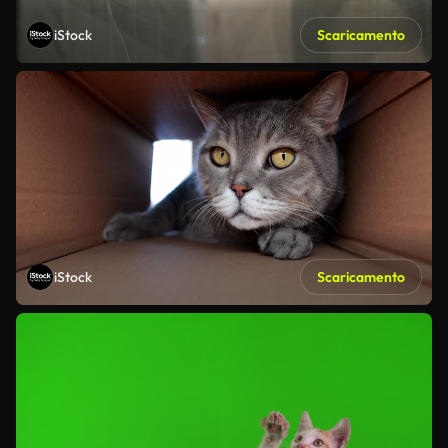
iStock
Scaricamento
iStock
Scaricamento