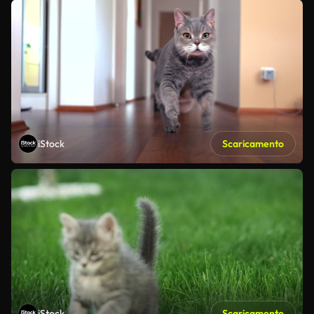
iStock
Scaricamento
iStock
Scaricamento