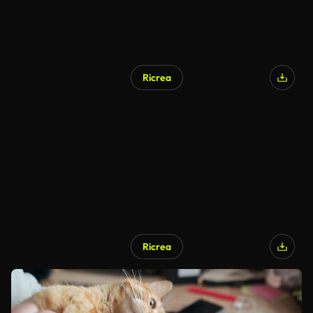
Ricrea
Ricrea