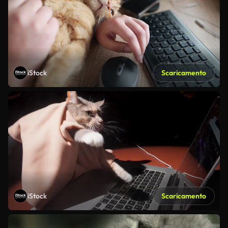
iStock
Scaricamento
iStock
Scaricamento