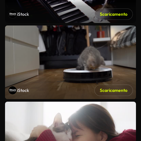
iStock
Scaricamento
iStock
Scaricamento