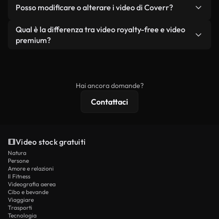
No. Nessuno dei nostri video gratuiti, siano essi
condizione che non si rivendano o ridistribuiscano
Posso modificare o alterare i video di Coverr?
reali o generati dall'intelligenza artificiale, include
i filmati stessi come prodotto a sé stante.
filigrane. Avrai a disposizione filmati puliti e pronti
Sì. Siete liberi di tagliare, ritagliare o remixare i
Qual è la differenza tra video royalty-free e video
all'uso.
nostri video. Assicuratevi solo che il prodotto
premium?
finale rispetti la nostra licenza e non venga
I video royalty-free includono i diritti commerciali,
ridistribuito come contenuto stock non riprodotto.
mentre i contenuti premium includono filmati
esclusivi, risoluzione 4K e protezioni di licenza
Hai ancora domande?
estese.
Contattaci
Video stock gratuiti
Natura
Persone
Amore e relazioni
Il Fitness
Videografia aerea
Cibo e bevande
Viaggiare
Trasporti
Tecnologia