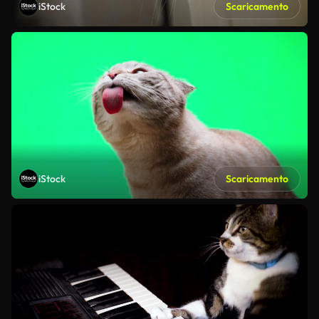
iStock
Scaricamento
iStock
Scaricamento