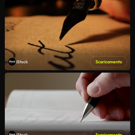
iStock
Scaricamento
iStock
Scaricamento