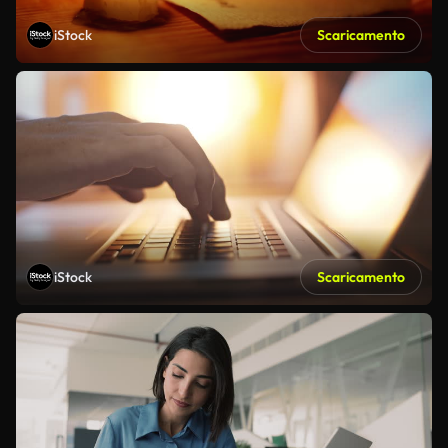
iStock
Scaricamento
iStock
Scaricamento