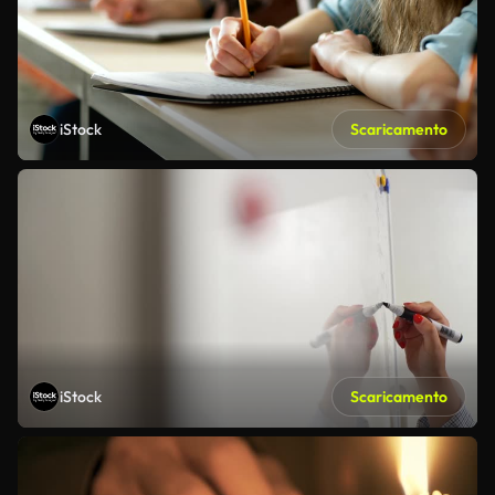
iStock
Scaricamento
iStock
Scaricamento