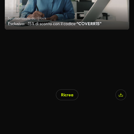
Sponsorizzato da iStock
Esclusivo: -15% di sconto con il codice
"COVERR15"
Ricrea