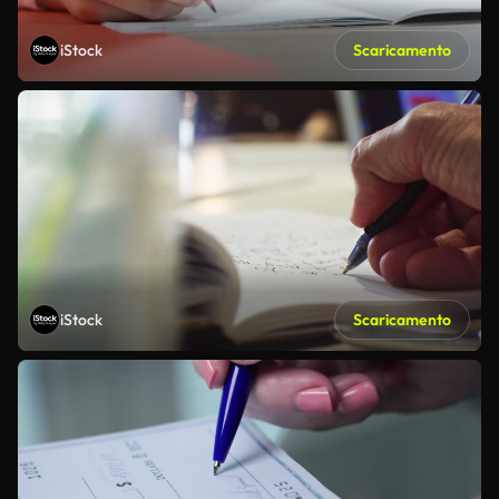
iStock
Scaricamento
iStock
Scaricamento