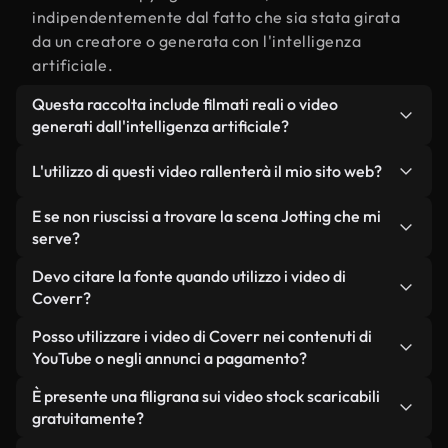
indipendentemente dal fatto che sia stata girata
da un creatore o generata con l'intelligenza
artificiale.
Questa raccolta include filmati reali o video
generati dall'intelligenza artificiale?
Entrambe. Si tratta di una libreria ibrida composta
L'utilizzo di questi video rallenterà il mio sito web?
da filmati reali, girati da persone, relativi a
Jotting, e da video generati dall'intelligenza
Non se scegli le nostre versioni ottimizzate.
E se non riuscissi a trovare la scena Jotting che mi
artificiale. Ogni video è chiaramente etichettato,
Offriamo formati leggeri e pronti per il web,
serve?
così saprai sempre cosa stai utilizzando.
progettati per l'utilizzo in background, che
Puoi crearne uno all'istante utilizzando Coverr AI
Devo citare la fonte quando utilizzo i video di
mantengono alta la qualità, riducono al minimo i
Studio. Ti basta descrivere la scena, ad esempio
Coverr?
tempi di caricamento e migliorano parametri
"Jotting al tramonto", e lo Studio genererà in pochi
come LCP.
Non è richiesto alcun riconoscimento dell'autore.
Posso utilizzare i video di Coverr nei contenuti di
secondi un video personalizzato in conformità con
Tutti i video presenti nella nostra libreria sono
YouTube o negli annunci a pagamento?
i nostri standard di licenza.
esenti da diritti d'autore e possono essere utilizzati
Sì. Tutti i filmati di Coverr possono essere utilizzati
È presente una filigrana sui video stock scaricabili
senza citare il creatore, sebbene sia sempre
in video monetizzati su YouTube, promozioni sui
gratuitamente?
gradito.
social media e annunci pubblicitari per i clienti, a