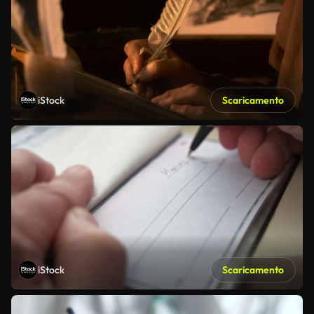
iStock
Scaricamento
iStock
Scaricamento