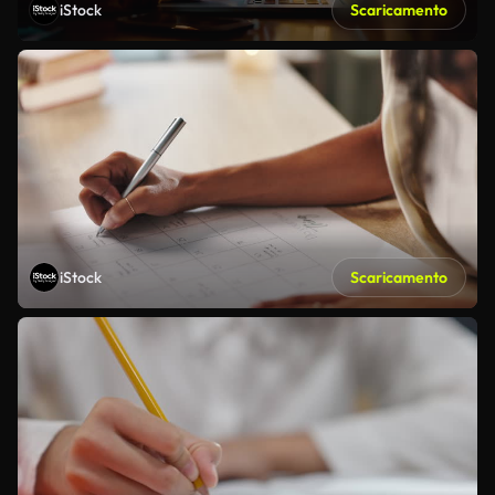
iStock
Scaricamento
iStock
Scaricamento