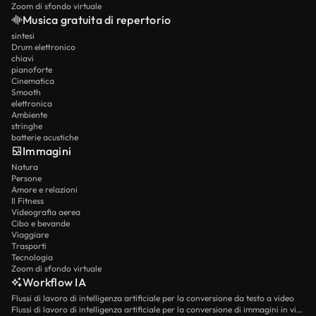
Zoom di sfondo virtuale
Musica gratuita di repertorio
sintesi
Drum elettronico
chiavi
pianoforte
Cinematica
Smooth
elettronica
Ambiente
stringhe
batterie acustiche
Immagini
Natura
Persone
Amore e relazioni
Il Fitness
Videografia aerea
Cibo e bevande
Viaggiare
Trasporti
Tecnologia
Zoom di sfondo virtuale
Workflow IA
Flussi di lavoro di intelligenza artificiale per la conversione da testo a video
Flussi di lavoro di intelligenza artificiale per la conversione di immagini in video