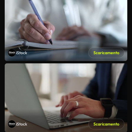
iStock
Scaricamento
iStock
Scaricamento