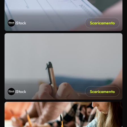
iStock
Scaricamento
iStock
Scaricamento