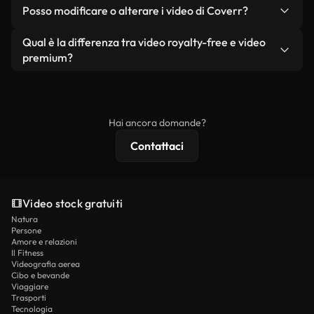
No. Nessuno dei nostri video gratuiti, siano essi
condizione che non si rivendano o ridistribuiscano
Posso modificare o alterare i video di Coverr?
reali o generati dall'intelligenza artificiale, include
i filmati stessi come prodotto a sé stante.
filigrane. Avrai a disposizione filmati puliti e pronti
Sì. Siete liberi di tagliare, ritagliare o remixare i
Qual è la differenza tra video royalty-free e video
all'uso.
nostri video. Assicuratevi solo che il prodotto
premium?
finale rispetti la nostra licenza e non venga
I video royalty-free includono i diritti commerciali,
ridistribuito come contenuto stock non riprodotto.
mentre i contenuti premium includono filmati
esclusivi, risoluzione 4K e protezioni di licenza
Hai ancora domande?
estese.
Contattaci
Video stock gratuiti
Natura
Persone
Amore e relazioni
Il Fitness
Videografia aerea
Cibo e bevande
Viaggiare
Trasporti
Tecnologia