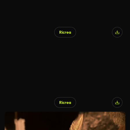
Ricrea
Ricrea