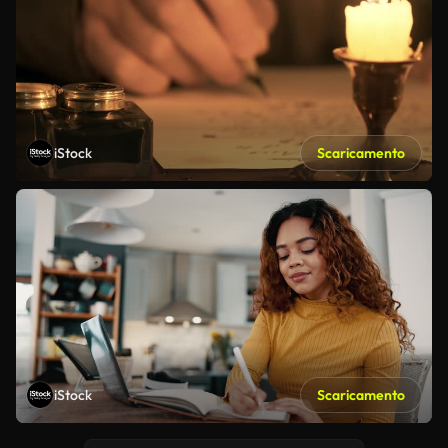
iStock
Scaricamento
iStock
Scaricamento