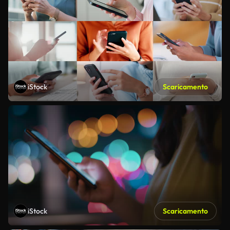
iStock
Scaricamento
iStock
Scaricamento