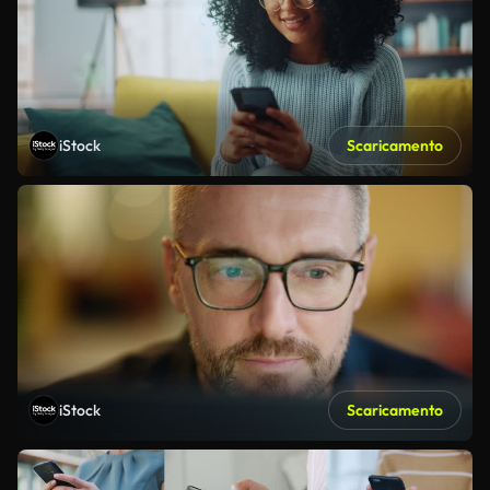
iStock
Scaricamento
iStock
Scaricamento