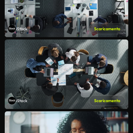
iStock
Scaricamento
iStock
Scaricamento