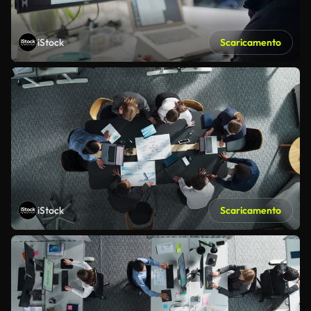
iStock
Scaricamento
iStock
Scaricamento