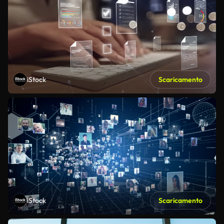
iStock
Scaricamento
iStock
Scaricamento