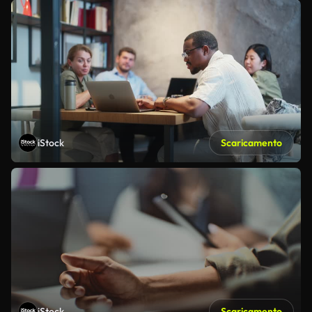
iStock
Scaricamento
iStock
Scaricamento