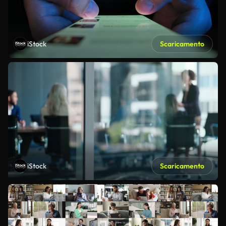
iStock
Scaricamento
iStock
Scaricamento