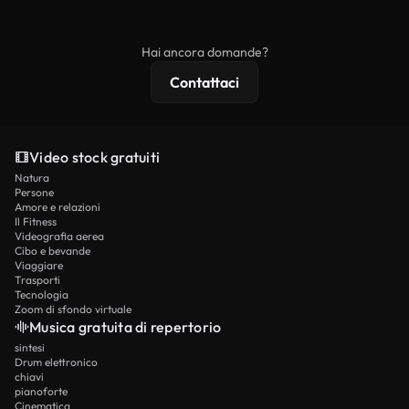
ridistribuito come contenuto stock non riprodotto.
mentre i contenuti premium includono filmati
esclusivi, risoluzione 4K e protezioni di licenza
Hai ancora domande?
estese.
Contattaci
Video stock gratuiti
Natura
Persone
Amore e relazioni
Il Fitness
Videografia aerea
Cibo e bevande
Viaggiare
Trasporti
Tecnologia
Zoom di sfondo virtuale
Musica gratuita di repertorio
sintesi
Drum elettronico
chiavi
pianoforte
Cinematica