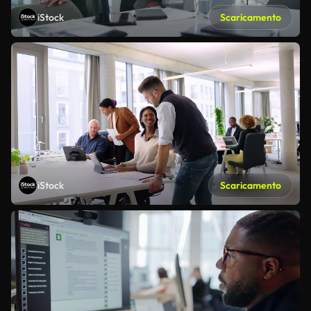
iStock
Scaricamento
iStock
Scaricamento