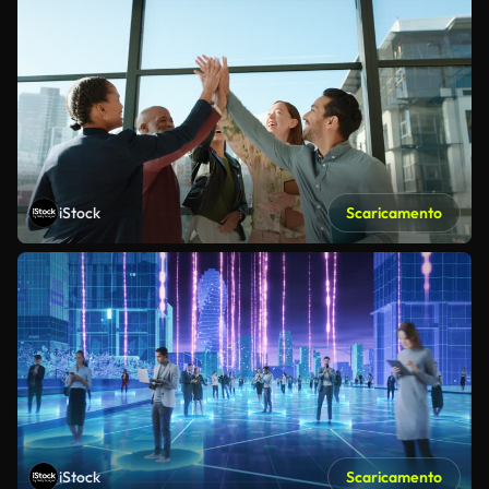
iStock
Scaricamento
iStock
Scaricamento