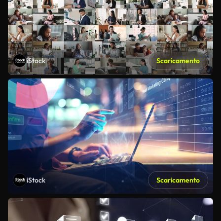
iStock
Scaricamento
iStock
Scaricamento