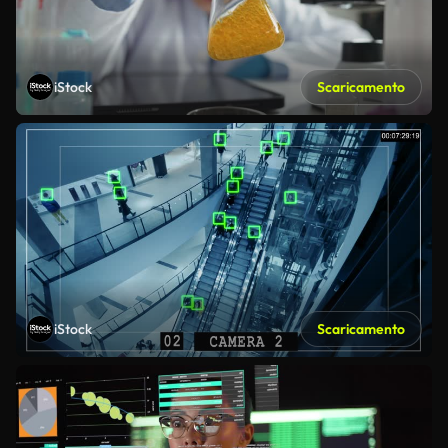
iStock
Scaricamento
iStock
Scaricamento