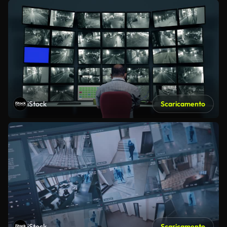
iStock
Scaricamento
iStock
Scaricamento