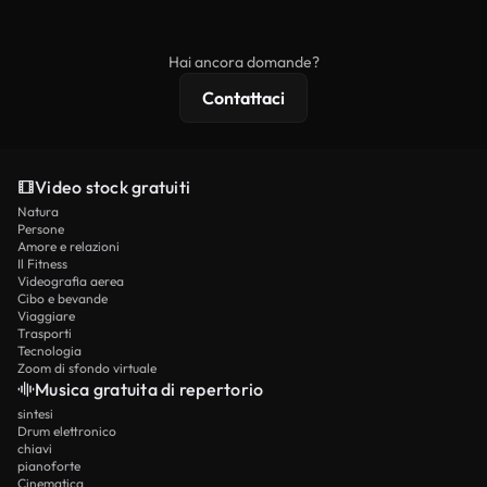
ridistribuito come contenuto stock non riprodotto.
mentre i contenuti premium includono filmati
esclusivi, risoluzione 4K e protezioni di licenza
Hai ancora domande?
estese.
Contattaci
Video stock gratuiti
Natura
Persone
Amore e relazioni
Il Fitness
Videografia aerea
Cibo e bevande
Viaggiare
Trasporti
Tecnologia
Zoom di sfondo virtuale
Musica gratuita di repertorio
sintesi
Drum elettronico
chiavi
pianoforte
Cinematica