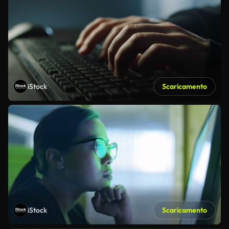
iStock
Scaricamento
iStock
Scaricamento