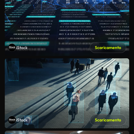
iStock
Scaricamento
iStock
Scaricamento