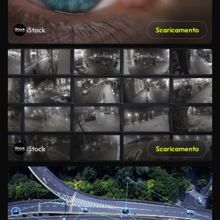
iStock
Scaricamento
iStock
Scaricamento