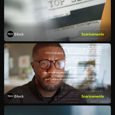
iStock
Scaricamento
iStock
Scaricamento