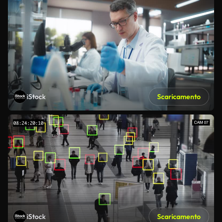
iStock
Scaricamento
iStock
Scaricamento