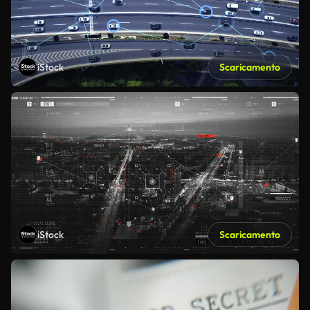
iStock
Scaricamento
iStock
Scaricamento