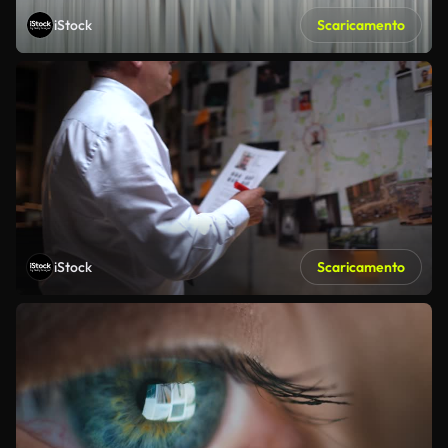
iStock
Scaricamento
iStock
Scaricamento