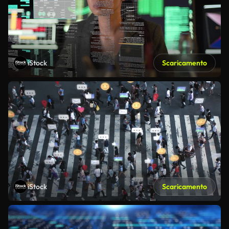
iStock
Scaricamento
iStock
Scaricamento