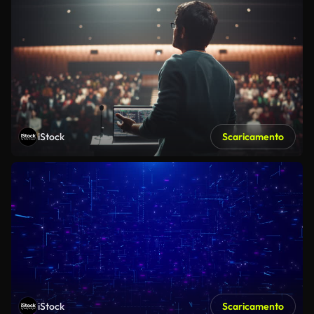
iStock
Scaricamento
iStock
Scaricamento