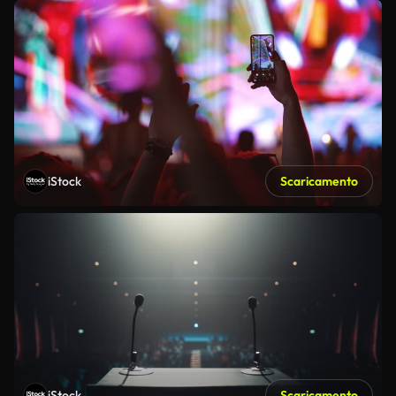
iStock
Scaricamento
iStock
Scaricamento