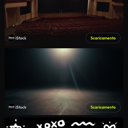
iStock
Scaricamento
iStock
Scaricamento