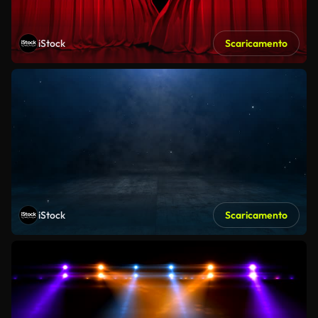
iStock
Scaricamento
iStock
Scaricamento