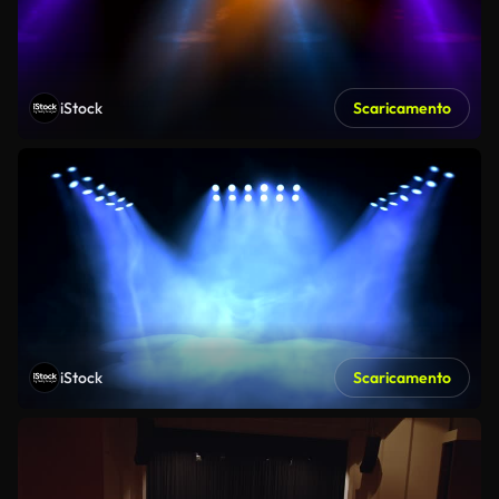
iStock
Scaricamento
iStock
Scaricamento