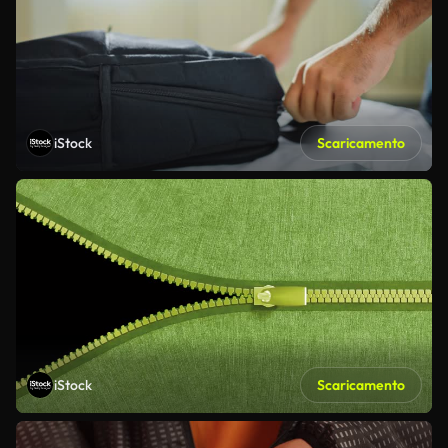
iStock
Scaricamento
iStock
Scaricamento