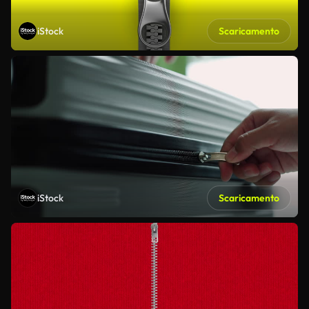
iStock
Scaricamento
iStock
Scaricamento