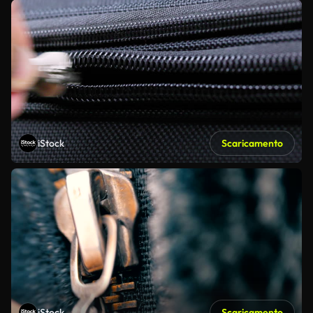
iStock
Scaricamento
iStock
Scaricamento