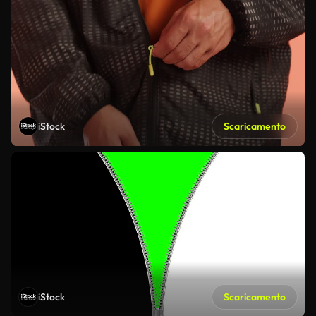
iStock
Scaricamento
iStock
Scaricamento