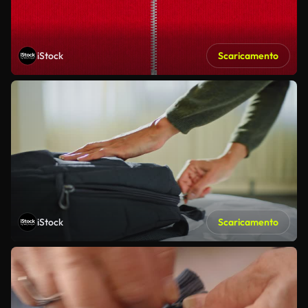
iStock
Scaricamento
iStock
Scaricamento