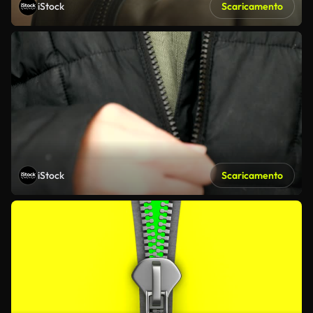
iStock
Scaricamento
iStock
Scaricamento