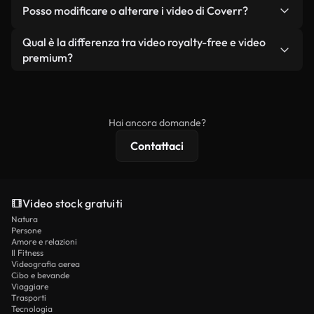
No. Nessuno dei nostri video gratuiti, siano essi
condizione che non si rivendano o ridistribuiscano
Posso modificare o alterare i video di Coverr?
reali o generati dall'intelligenza artificiale, include
i filmati stessi come prodotto a sé stante.
filigrane. Avrai a disposizione filmati puliti e pronti
Sì. Siete liberi di tagliare, ritagliare o remixare i
Qual è la differenza tra video royalty-free e video
all'uso.
nostri video. Assicuratevi solo che il prodotto
premium?
finale rispetti la nostra licenza e non venga
I video royalty-free includono i diritti commerciali,
ridistribuito come contenuto stock non riprodotto.
mentre i contenuti premium includono filmati
esclusivi, risoluzione 4K e protezioni di licenza
Hai ancora domande?
estese.
Contattaci
Video stock gratuiti
Natura
Persone
Amore e relazioni
Il Fitness
Videografia aerea
Cibo e bevande
Viaggiare
Trasporti
Tecnologia