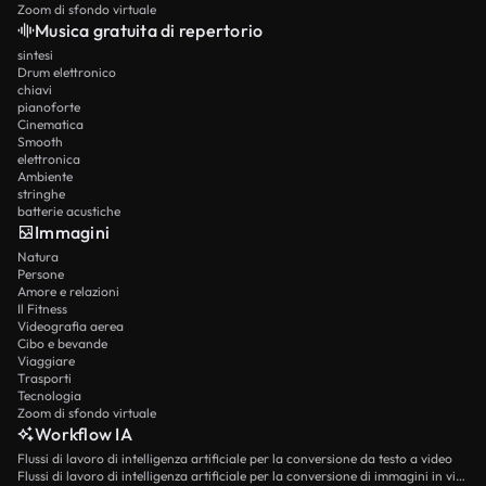
Zoom di sfondo virtuale
Musica gratuita di repertorio
sintesi
Drum elettronico
chiavi
pianoforte
Cinematica
Smooth
elettronica
Ambiente
stringhe
batterie acustiche
Immagini
Natura
Persone
Amore e relazioni
Il Fitness
Videografia aerea
Cibo e bevande
Viaggiare
Trasporti
Tecnologia
Zoom di sfondo virtuale
Workflow IA
Flussi di lavoro di intelligenza artificiale per la conversione da testo a video
Flussi di lavoro di intelligenza artificiale per la conversione di immagini in video