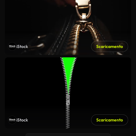
iStock
Scaricamento
iStock
Scaricamento