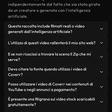
indipendentemente dal fatto che sia stata girata
da un creatore o generata con l'intelligenza
artificiale.
Questa raccolta include filmati reali o video
generati dall'intelligenza artificiale?
Entrambe. Si tratta di una libreria ibrida composta
L'utilizzo di questi video rallenterà il mio sito web?
da filmati reali, girati da persone, relativi a Il Zip, e
da video generati dall'intelligenza artificiale. Ogni
Non se scegli le nostre versioni ottimizzate.
E se non riuscissi a trovare la scena Il Zip che mi
video è chiaramente etichettato, così saprai
Offriamo formati leggeri e pronti per il web,
serve?
sempre cosa stai utilizzando.
progettati per l'utilizzo in background, che
Puoi crearne uno all'istante utilizzando Coverr AI
Devo citare la fonte quando utilizzo i video di
mantengono alta la qualità, riducono al minimo i
Studio. Ti basta descrivere la scena, ad esempio "Il
Coverr?
tempi di caricamento e migliorano parametri
Zip al tramonto", e lo Studio genererà in pochi
come LCP.
Non è richiesto alcun riconoscimento dell'autore.
Posso utilizzare i video di Coverr nei contenuti di
secondi un video personalizzato in conformità con
Tutti i video presenti nella nostra libreria sono
YouTube o negli annunci a pagamento?
i nostri standard di licenza.
esenti da diritti d'autore e possono essere utilizzati
Sì. Tutti i filmati di Coverr possono essere utilizzati
È presente una filigrana sui video stock scaricabili
senza citare il creatore, sebbene sia sempre
in video monetizzati su YouTube, promozioni sui
gratuitamente?
gradito.
social media e annunci pubblicitari per i clienti, a