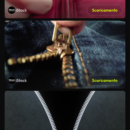
iStock
Scaricamento
iStock
Scaricamento