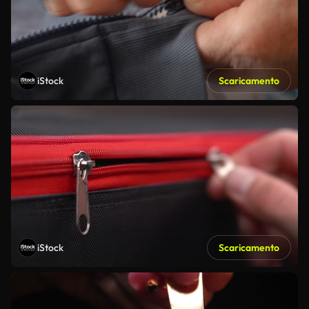
iStock
Scaricamento
iStock
Scaricamento