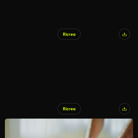
Ricrea
Ricrea