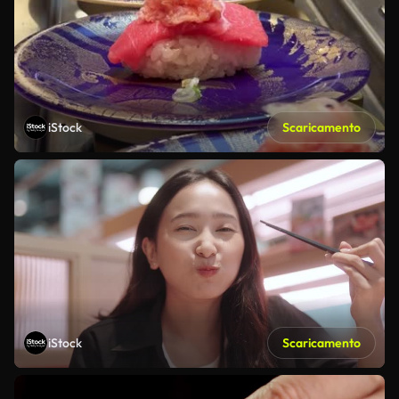
iStock
Scaricamento
iStock
Scaricamento