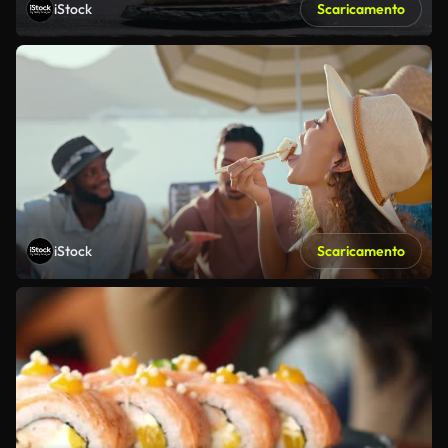
iStock
Scaricamento
iStock
Scaricamento