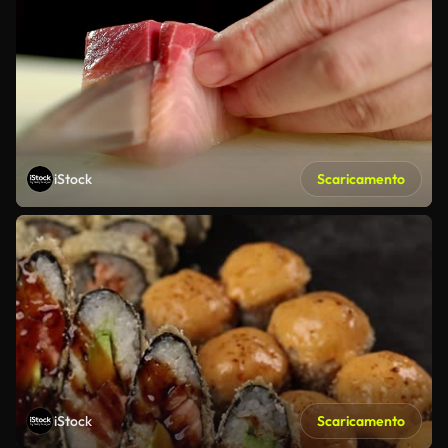
iStock
Scaricamento
iStock
Scaricamento