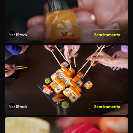
iStock
Scaricamento
iStock
Scaricamento