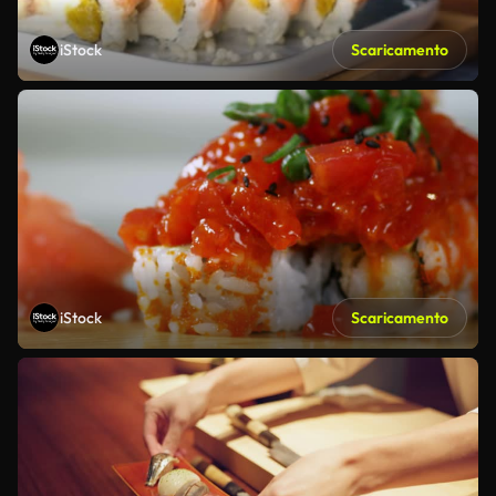
iStock
Scaricamento
iStock
Scaricamento