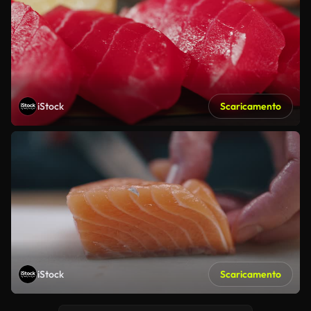
iStock
Scaricamento
iStock
Scaricamento