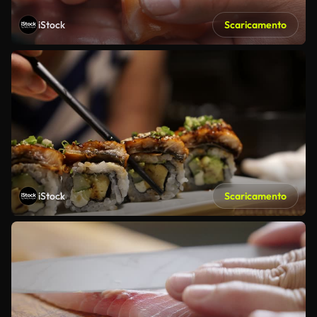
iStock
Scaricamento
iStock
Scaricamento