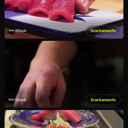
iStock
Scaricamento
iStock
Scaricamento