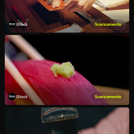
iStock
Scaricamento
iStock
Scaricamento