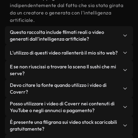
indipendentemente dal fatto che sia stata girata
da un creatore o generata con l'intelligenza
artificiale.
Questa raccolta include filmati reali o video
generati dall'intelligenza artificiale?
Entrambe. Si tratta di una libreria ibrida composta
L'utilizzo di questi video rallenterà il mio sito web?
da filmati reali, girati da persone, relativi a Il sushi,
e da video generati dall'intelligenza artificiale.
Non se scegli le nostre versioni ottimizzate.
E se non riuscissi a trovare la scena Il sushi che mi
Ogni video è chiaramente etichettato, così saprai
Offriamo formati leggeri e pronti per il web,
serve?
sempre cosa stai utilizzando.
progettati per l'utilizzo in background, che
Puoi crearne uno all'istante utilizzando Coverr AI
Devo citare la fonte quando utilizzo i video di
mantengono alta la qualità, riducono al minimo i
Studio. Ti basta descrivere la scena, ad esempio "Il
Coverr?
tempi di caricamento e migliorano parametri
sushi al tramonto", e lo Studio genererà in pochi
come LCP.
Non è richiesto alcun riconoscimento dell'autore.
Posso utilizzare i video di Coverr nei contenuti di
secondi un video personalizzato in conformità con
Tutti i video presenti nella nostra libreria sono
YouTube o negli annunci a pagamento?
i nostri standard di licenza.
esenti da diritti d'autore e possono essere utilizzati
Sì. Tutti i filmati di Coverr possono essere utilizzati
È presente una filigrana sui video stock scaricabili
senza citare il creatore, sebbene sia sempre
in video monetizzati su YouTube, promozioni sui
gratuitamente?
gradito.
social media e annunci pubblicitari per i clienti, a