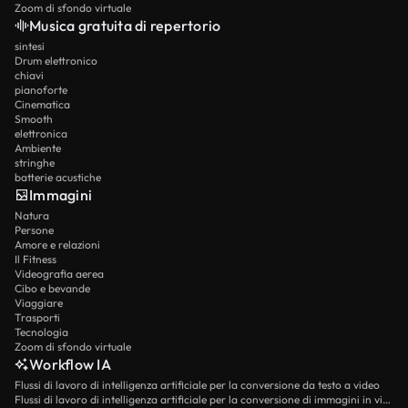
Zoom di sfondo virtuale
Musica gratuita di repertorio
sintesi
Drum elettronico
chiavi
pianoforte
Cinematica
Smooth
elettronica
Ambiente
stringhe
batterie acustiche
Immagini
Natura
Persone
Amore e relazioni
Il Fitness
Videografia aerea
Cibo e bevande
Viaggiare
Trasporti
Tecnologia
Zoom di sfondo virtuale
Workflow IA
Flussi di lavoro di intelligenza artificiale per la conversione da testo a video
Flussi di lavoro di intelligenza artificiale per la conversione di immagini in video