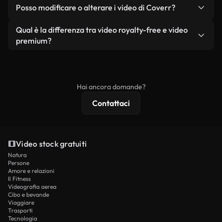
No. Nessuno dei nostri video gratuiti, siano essi
condizione che non si rivendano o ridistribuiscano
Posso modificare o alterare i video di Coverr?
reali o generati dall'intelligenza artificiale, include
i filmati stessi come prodotto a sé stante.
filigrane. Avrai a disposizione filmati puliti e pronti
Sì. Siete liberi di tagliare, ritagliare o remixare i
Qual è la differenza tra video royalty-free e video
all'uso.
nostri video. Assicuratevi solo che il prodotto
premium?
finale rispetti la nostra licenza e non venga
I video royalty-free includono i diritti commerciali,
ridistribuito come contenuto stock non riprodotto.
mentre i contenuti premium includono filmati
esclusivi, risoluzione 4K e protezioni di licenza
Hai ancora domande?
estese.
Contattaci
Video stock gratuiti
Natura
Persone
Amore e relazioni
Il Fitness
Videografia aerea
Cibo e bevande
Viaggiare
Trasporti
Tecnologia