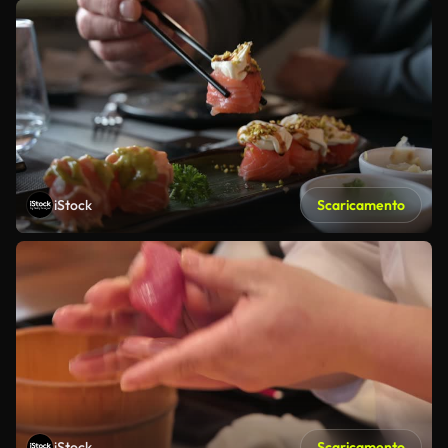
iStock
Scaricamento
iStock
Scaricamento