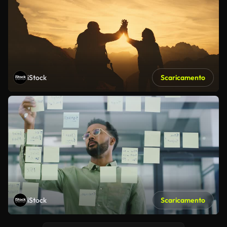
iStock
Scaricamento
iStock
Scaricamento