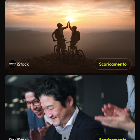
iStock
Scaricamento
iStock
Scaricamento