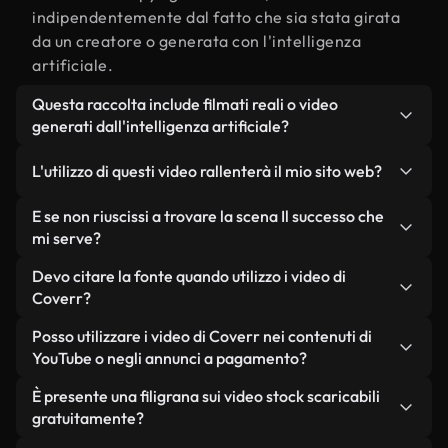
indipendentemente dal fatto che sia stata girata
da un creatore o generata con l'intelligenza
artificiale.
Questa raccolta include filmati reali o video
generati dall'intelligenza artificiale?
Entrambe. Si tratta di una libreria ibrida composta
L'utilizzo di questi video rallenterà il mio sito web?
da filmati reali, girati da persone, relativi a Il
successo, e da video generati dall'intelligenza
Non se scegli le nostre versioni ottimizzate.
E se non riuscissi a trovare la scena Il successo che
artificiale. Ogni video è chiaramente etichettato,
Offriamo formati leggeri e pronti per il web,
mi serve?
così saprai sempre cosa stai utilizzando.
progettati per l'utilizzo in background, che
Puoi crearne uno all'istante utilizzando Coverr AI
Devo citare la fonte quando utilizzo i video di
mantengono alta la qualità, riducono al minimo i
Studio. Ti basta descrivere la scena, ad esempio "Il
Coverr?
tempi di caricamento e migliorano parametri
successo al tramonto", e lo Studio genererà in
come LCP.
Non è richiesto alcun riconoscimento dell'autore.
Posso utilizzare i video di Coverr nei contenuti di
pochi secondi un video personalizzato in
Tutti i video presenti nella nostra libreria sono
YouTube o negli annunci a pagamento?
conformità con i nostri standard di licenza.
esenti da diritti d'autore e possono essere utilizzati
Sì. Tutti i filmati di Coverr possono essere utilizzati
È presente una filigrana sui video stock scaricabili
senza citare il creatore, sebbene sia sempre
in video monetizzati su YouTube, promozioni sui
gratuitamente?
gradito.
social media e annunci pubblicitari per i clienti, a