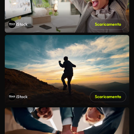
iStock
Scaricamento
iStock
Scaricamento