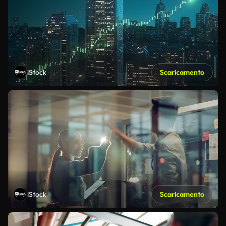
iStock
Scaricamento
iStock
Scaricamento