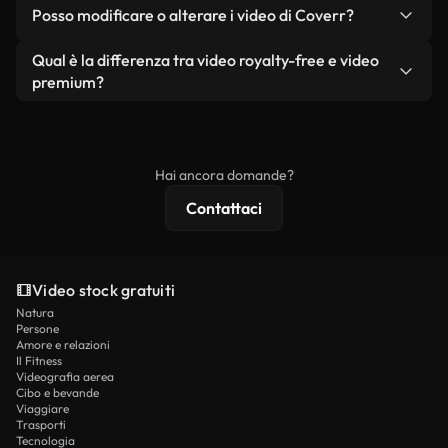
No. Nessuno dei nostri video gratuiti, siano essi
condizione che non si rivendano o ridistribuiscano
Posso modificare o alterare i video di Coverr?
reali o generati dall'intelligenza artificiale, include
i filmati stessi come prodotto a sé stante.
filigrane. Avrai a disposizione filmati puliti e pronti
Sì. Siete liberi di tagliare, ritagliare o remixare i
Qual è la differenza tra video royalty-free e video
all'uso.
nostri video. Assicuratevi solo che il prodotto
premium?
finale rispetti la nostra licenza e non venga
I video royalty-free includono i diritti commerciali,
ridistribuito come contenuto stock non riprodotto.
mentre i contenuti premium includono filmati
esclusivi, risoluzione 4K e protezioni di licenza
Hai ancora domande?
estese.
Contattaci
Video stock gratuiti
Natura
Persone
Amore e relazioni
Il Fitness
Videografia aerea
Cibo e bevande
Viaggiare
Trasporti
Tecnologia