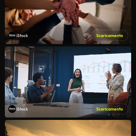
iStock
Scaricamento
iStock
Scaricamento