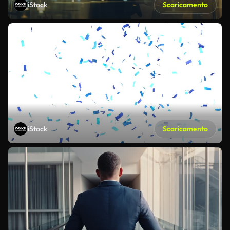
iStock
Scaricamento
iStock
Scaricamento