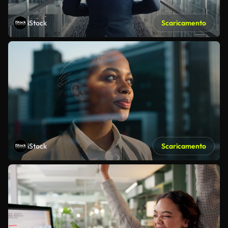
iStock
Scaricamento
iStock
Scaricamento