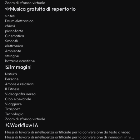
Zoom di sfondo virtuale
Musica gratuita di repertorio
sintesi
Drum elettronico
chiavi
pianoforte
Cinematica
Smooth
elettronica
Ambiente
stringhe
batterie acustiche
Immagini
Natura
Persone
Amore e relazioni
Il Fitness
Videografia aerea
Cibo e bevande
Viaggiare
Trasporti
Tecnologia
Zoom di sfondo virtuale
Workflow IA
Flussi di lavoro di intelligenza artificiale per la conversione da testo a video
Flussi di lavoro di intelligenza artificiale per la conversione di immagini in video