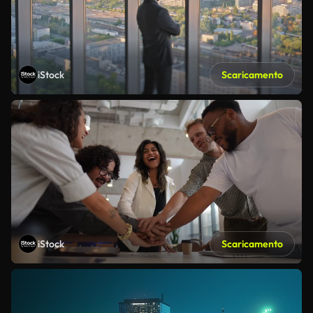
iStock
Scaricamento
iStock
Scaricamento