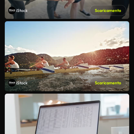
iStock
Scaricamento
iStock
Scaricamento