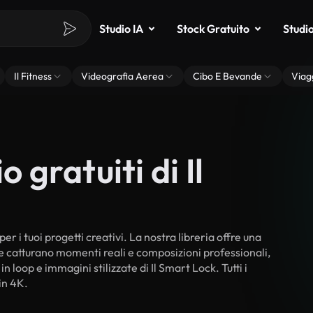
Studio IA
Stock Gratuito
Studi
Il Fitness
Videografia Aerea
Cibo E Bevande
Viag
 gratuiti di Il
er i tuoi progetti creativi. La nostra libreria offre una
he catturano momenti reali e composizioni professionali,
n loop e immagini stilizzate di Il Smart Lock. Tutti i
in 4K.