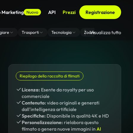
o Marketing
API
Prezzi
Registrazione
Nuovo
Visualizza tutto
giare
Trasporti
Tecnologia
Zoom Di Sfondo Virtuale
Riepilogo della raccolta di filmati
Licenza:
Esente da royalty per uso
commerciale
Contenuto:
video originali e generati
dall'intelligenza artificiale
Specifiche:
Disponibile in qualità 4K e HD
Personalizzazione:
rielabora questo
filmato o genera nuove immagini in
AI