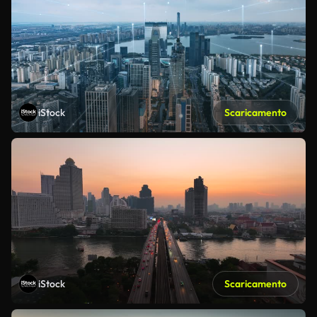
iStock
Scaricamento
iStock
Scaricamento