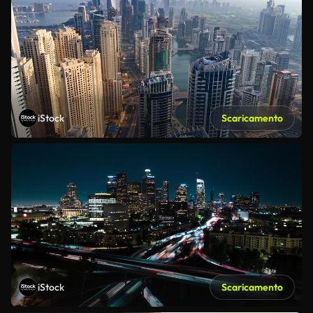
iStock
Scaricamento
iStock
Scaricamento