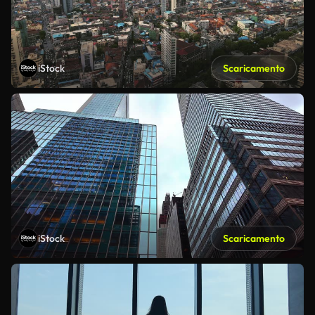
iStock
Scaricamento
iStock
Scaricamento