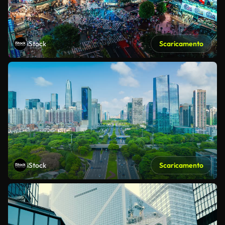
iStock
Scaricamento
iStock
Scaricamento