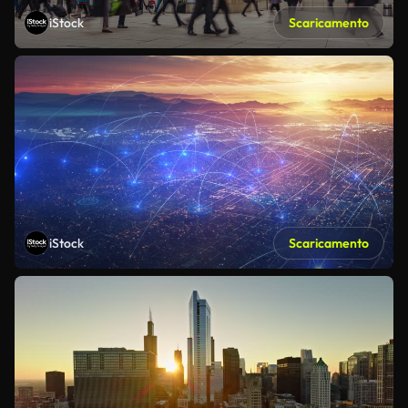
iStock
Scaricamento
iStock
Scaricamento