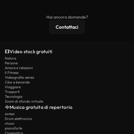
ridistribuito come contenuto stock non riprodotto.
mentre i contenuti premium includono filmati
esclusivi, risoluzione 4K e protezioni di licenza
Hai ancora domande?
estese.
Contattaci
Video stock gratuiti
Natura
Persone
Amore e relazioni
Il Fitness
Videografia aerea
Cibo e bevande
Viaggiare
Trasporti
Tecnologia
Zoom di sfondo virtuale
Musica gratuita di repertorio
sintesi
Drum elettronico
chiavi
pianoforte
Cinematica