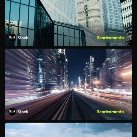
iStock
Scaricamento
iStock
Scaricamento