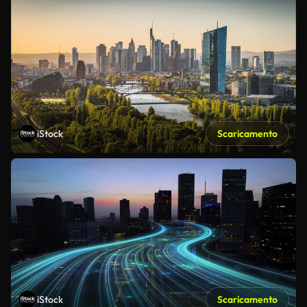
iStock
Scaricamento
iStock
Scaricamento