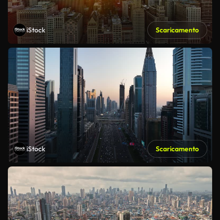
iStock
Scaricamento
iStock
Scaricamento