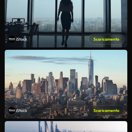
iStock
Scaricamento
iStock
Scaricamento