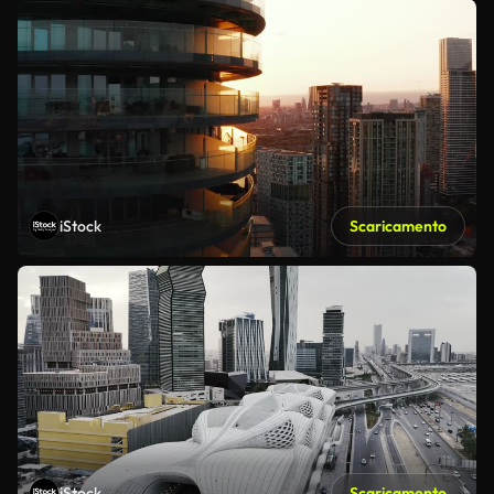
iStock
Scaricamento
iStock
Scaricamento