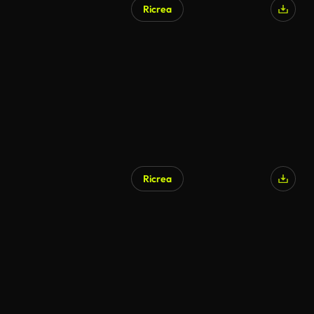
Ricrea
Ricrea