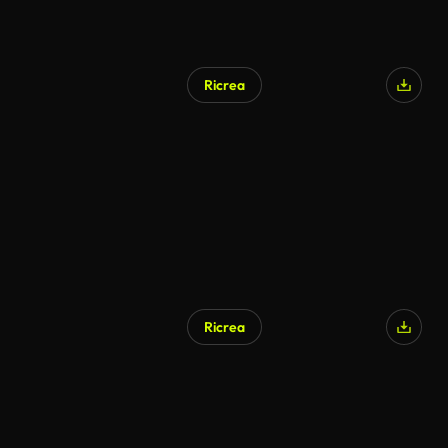
Ricrea
Ricrea