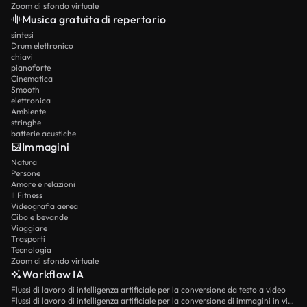
Zoom di sfondo virtuale
Musica gratuita di repertorio
sintesi
Drum elettronico
chiavi
pianoforte
Cinematica
Smooth
elettronica
Ambiente
stringhe
batterie acustiche
Immagini
Natura
Persone
Amore e relazioni
Il Fitness
Videografia aerea
Cibo e bevande
Viaggiare
Trasporti
Tecnologia
Zoom di sfondo virtuale
Workflow IA
Flussi di lavoro di intelligenza artificiale per la conversione da testo a video
Flussi di lavoro di intelligenza artificiale per la conversione di immagini in video