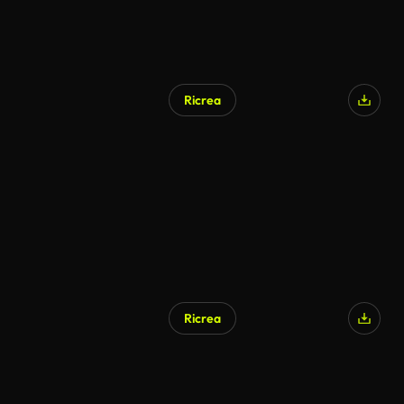
Ricrea
Ricrea