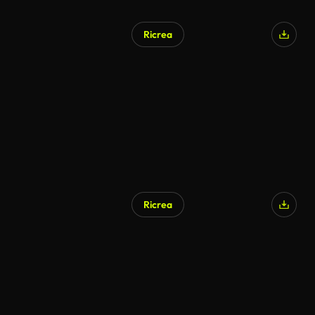
Ricrea
Ricrea