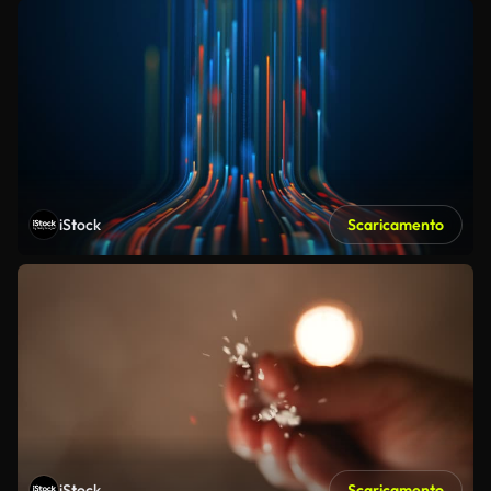
iStock
Scaricamento
iStock
Scaricamento