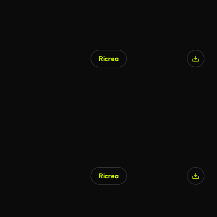
Ricrea
Ricrea