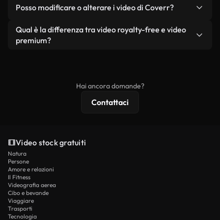
No. Nessuno dei nostri video gratuiti, siano essi
condizione che non si rivendano o ridistribuiscano
Posso modificare o alterare i video di Coverr?
reali o generati dall'intelligenza artificiale, include
i filmati stessi come prodotto a sé stante.
filigrane. Avrai a disposizione filmati puliti e pronti
Sì. Siete liberi di tagliare, ritagliare o remixare i
Qual è la differenza tra video royalty-free e video
all'uso.
nostri video. Assicuratevi solo che il prodotto
premium?
finale rispetti la nostra licenza e non venga
I video royalty-free includono i diritti commerciali,
ridistribuito come contenuto stock non riprodotto.
mentre i contenuti premium includono filmati
esclusivi, risoluzione 4K e protezioni di licenza
Hai ancora domande?
estese.
Contattaci
Video stock gratuiti
Natura
Persone
Amore e relazioni
Il Fitness
Videografia aerea
Cibo e bevande
Viaggiare
Trasporti
Tecnologia