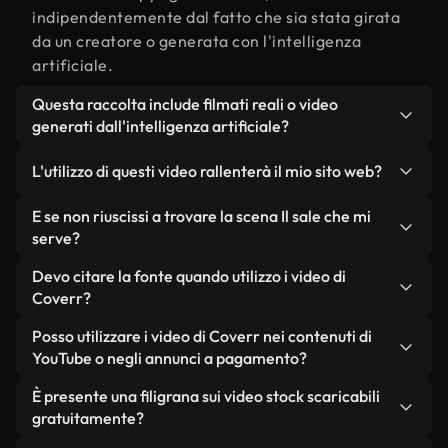
indipendentemente dal fatto che sia stata girata
da un creatore o generata con l'intelligenza
artificiale.
Questa raccolta include filmati reali o video
generati dall'intelligenza artificiale?
Entrambe. Si tratta di una libreria ibrida composta
L'utilizzo di questi video rallenterà il mio sito web?
da filmati reali, girati da persone, relativi a Il sale,
e da video generati dall'intelligenza artificiale.
Non se scegli le nostre versioni ottimizzate.
E se non riuscissi a trovare la scena Il sale che mi
Ogni video è chiaramente etichettato, così saprai
Offriamo formati leggeri e pronti per il web,
serve?
sempre cosa stai utilizzando.
progettati per l'utilizzo in background, che
Puoi crearne uno all'istante utilizzando Coverr AI
Devo citare la fonte quando utilizzo i video di
mantengono alta la qualità, riducono al minimo i
Studio. Ti basta descrivere la scena, ad esempio "Il
Coverr?
tempi di caricamento e migliorano parametri
sale al tramonto", e lo Studio genererà in pochi
come LCP.
Non è richiesto alcun riconoscimento dell'autore.
Posso utilizzare i video di Coverr nei contenuti di
secondi un video personalizzato in conformità con
Tutti i video presenti nella nostra libreria sono
YouTube o negli annunci a pagamento?
i nostri standard di licenza.
esenti da diritti d'autore e possono essere utilizzati
Sì. Tutti i filmati di Coverr possono essere utilizzati
È presente una filigrana sui video stock scaricabili
senza citare il creatore, sebbene sia sempre
in video monetizzati su YouTube, promozioni sui
gratuitamente?
gradito.
social media e annunci pubblicitari per i clienti, a