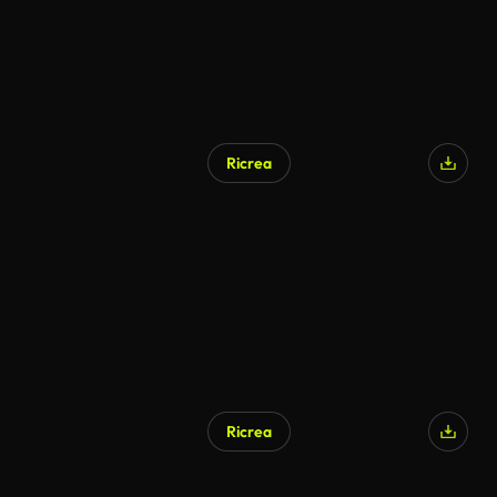
Ricrea
Ricrea