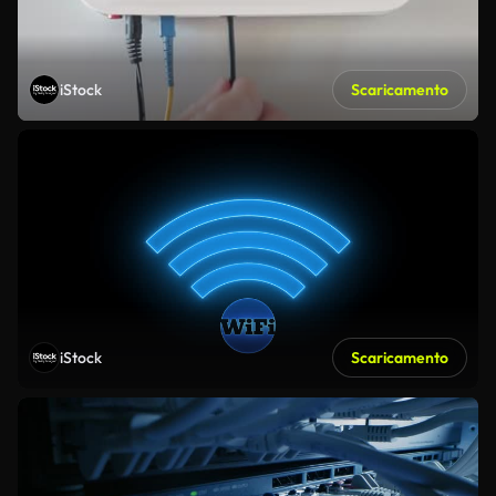
iStock
Scaricamento
iStock
Scaricamento