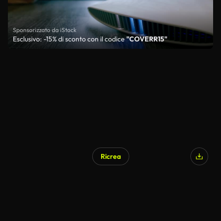
Sponsorizzato da iStock
Esclusivo: -15% di sconto con il codice
"COVERR15"
Ricrea