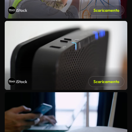
iStock
Scaricamento
iStock
Scaricamento