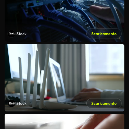
iStock
Scaricamento
iStock
Scaricamento