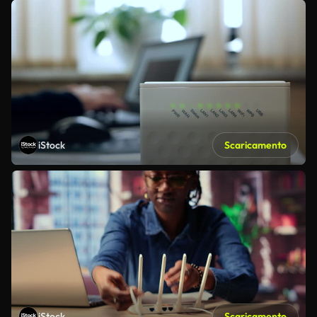
iStock
Scaricamento
iStock
Scaricamento