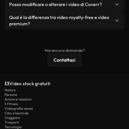
No. Nessuno dei nostri video gratuiti, siano essi
condizione che non si rivendano o ridistribuiscano
Posso modificare o alterare i video di Coverr?
reali o generati dall'intelligenza artificiale, include
i filmati stessi come prodotto a sé stante.
filigrane. Avrai a disposizione filmati puliti e pronti
Sì. Siete liberi di tagliare, ritagliare o remixare i
Qual è la differenza tra video royalty-free e video
all'uso.
nostri video. Assicuratevi solo che il prodotto
premium?
finale rispetti la nostra licenza e non venga
I video royalty-free includono i diritti commerciali,
ridistribuito come contenuto stock non riprodotto.
mentre i contenuti premium includono filmati
esclusivi, risoluzione 4K e protezioni di licenza
Hai ancora domande?
estese.
Contattaci
Video stock gratuiti
Natura
Persone
Amore e relazioni
Il Fitness
Videografia aerea
Cibo e bevande
Viaggiare
Trasporti
Tecnologia