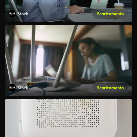
iStock
Scaricamento
iStock
Scaricamento