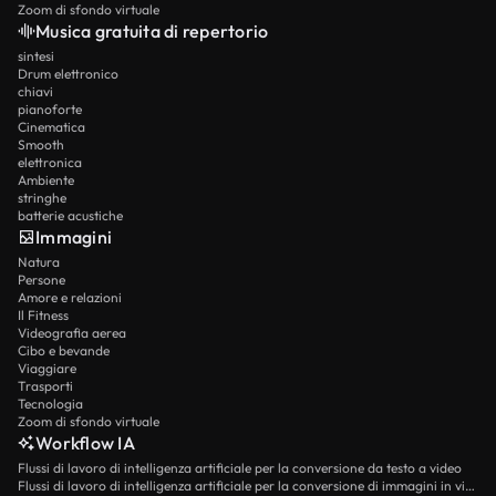
Zoom di sfondo virtuale
Musica gratuita di repertorio
sintesi
Drum elettronico
chiavi
pianoforte
Cinematica
Smooth
elettronica
Ambiente
stringhe
batterie acustiche
Immagini
Natura
Persone
Amore e relazioni
Il Fitness
Videografia aerea
Cibo e bevande
Viaggiare
Trasporti
Tecnologia
Zoom di sfondo virtuale
Workflow IA
Flussi di lavoro di intelligenza artificiale per la conversione da testo a video
Flussi di lavoro di intelligenza artificiale per la conversione di immagini in video