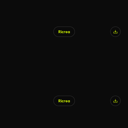
Ricrea
Ricrea