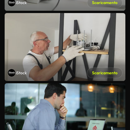
iStock
Scaricamento
iStock
Scaricamento