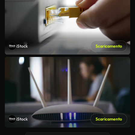
iStock
Scaricamento
iStock
Scaricamento