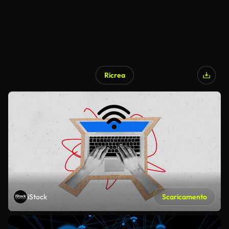
Ricrea
iStock
Scaricamento