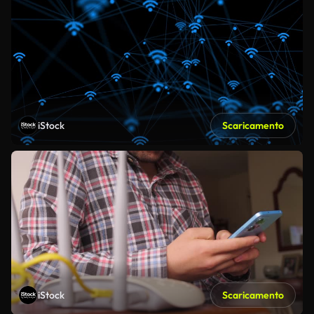
iStock
Scaricamento
iStock
Scaricamento