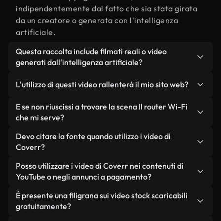
indipendentemente dal fatto che sia stata girata
da un creatore o generata con l'intelligenza
artificiale.
Questa raccolta include filmati reali o video
generati dall'intelligenza artificiale?
Entrambe. Si tratta di una libreria ibrida composta
L'utilizzo di questi video rallenterà il mio sito web?
da filmati reali, girati da persone, relativi a Il
router Wi-Fi, e da video generati dall'intelligenza
Non se scegli le nostre versioni ottimizzate.
E se non riuscissi a trovare la scena Il router Wi-Fi
artificiale. Ogni video è chiaramente etichettato,
Offriamo formati leggeri e pronti per il web,
che mi serve?
così saprai sempre cosa stai utilizzando.
progettati per l'utilizzo in background, che
Puoi crearne uno all'istante utilizzando Coverr AI
Devo citare la fonte quando utilizzo i video di
mantengono alta la qualità, riducono al minimo i
Studio. Ti basta descrivere la scena, ad esempio "Il
Coverr?
tempi di caricamento e migliorano parametri
router Wi-Fi al tramonto", e lo Studio genererà in
come LCP.
Non è richiesto alcun riconoscimento dell'autore.
Posso utilizzare i video di Coverr nei contenuti di
pochi secondi un video personalizzato in
Tutti i video presenti nella nostra libreria sono
YouTube o negli annunci a pagamento?
conformità con i nostri standard di licenza.
esenti da diritti d'autore e possono essere utilizzati
Sì. Tutti i filmati di Coverr possono essere utilizzati
È presente una filigrana sui video stock scaricabili
senza citare il creatore, sebbene sia sempre
in video monetizzati su YouTube, promozioni sui
gratuitamente?
gradito.
social media e annunci pubblicitari per i clienti, a