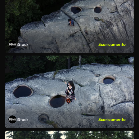
iStock
Scaricamento
iStock
Scaricamento