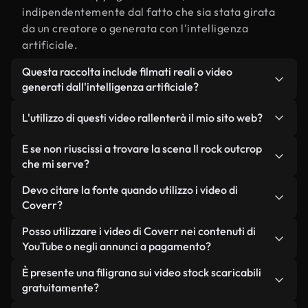
indipendentemente dal fatto che sia stata girata
da un creatore o generata con l'intelligenza
artificiale.
Questa raccolta include filmati reali o video
generati dall'intelligenza artificiale?
Entrambe. Si tratta di una libreria ibrida composta
L'utilizzo di questi video rallenterà il mio sito web?
da filmati reali, girati da persone, relativi a Il rock
outcrop, e da video generati dall'intelligenza
Non se scegli le nostre versioni ottimizzate.
E se non riuscissi a trovare la scena Il rock outcrop
artificiale. Ogni video è chiaramente etichettato,
Offriamo formati leggeri e pronti per il web,
che mi serve?
così saprai sempre cosa stai utilizzando.
progettati per l'utilizzo in background, che
Puoi crearne uno all'istante utilizzando Coverr AI
Devo citare la fonte quando utilizzo i video di
mantengono alta la qualità, riducono al minimo i
Studio. Ti basta descrivere la scena, ad esempio "Il
Coverr?
tempi di caricamento e migliorano parametri
rock outcrop al tramonto", e lo Studio genererà in
come LCP.
Non è richiesto alcun riconoscimento dell'autore.
Posso utilizzare i video di Coverr nei contenuti di
pochi secondi un video personalizzato in
Tutti i video presenti nella nostra libreria sono
YouTube o negli annunci a pagamento?
conformità con i nostri standard di licenza.
esenti da diritti d'autore e possono essere utilizzati
Sì. Tutti i filmati di Coverr possono essere utilizzati
È presente una filigrana sui video stock scaricabili
senza citare il creatore, sebbene sia sempre
in video monetizzati su YouTube, promozioni sui
gratuitamente?
gradito.
social media e annunci pubblicitari per i clienti, a