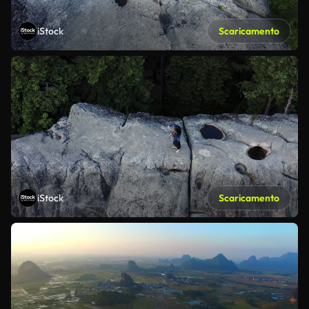
iStock
Scaricamento
iStock
Scaricamento