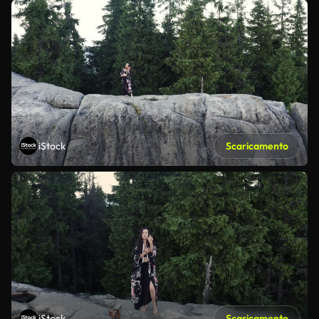
iStock
Scaricamento
iStock
Scaricamento