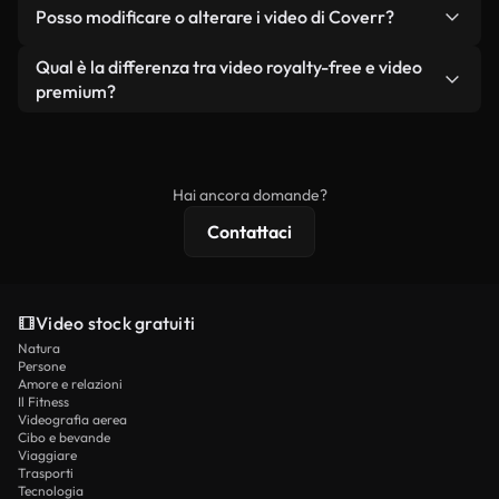
No. Nessuno dei nostri video gratuiti, siano essi
condizione che non si rivendano o ridistribuiscano
Posso modificare o alterare i video di Coverr?
reali o generati dall'intelligenza artificiale, include
i filmati stessi come prodotto a sé stante.
filigrane. Avrai a disposizione filmati puliti e pronti
Sì. Siete liberi di tagliare, ritagliare o remixare i
Qual è la differenza tra video royalty-free e video
all'uso.
nostri video. Assicuratevi solo che il prodotto
premium?
finale rispetti la nostra licenza e non venga
I video royalty-free includono i diritti commerciali,
ridistribuito come contenuto stock non riprodotto.
mentre i contenuti premium includono filmati
esclusivi, risoluzione 4K e protezioni di licenza
Hai ancora domande?
estese.
Contattaci
Video stock gratuiti
Natura
Persone
Amore e relazioni
Il Fitness
Videografia aerea
Cibo e bevande
Viaggiare
Trasporti
Tecnologia