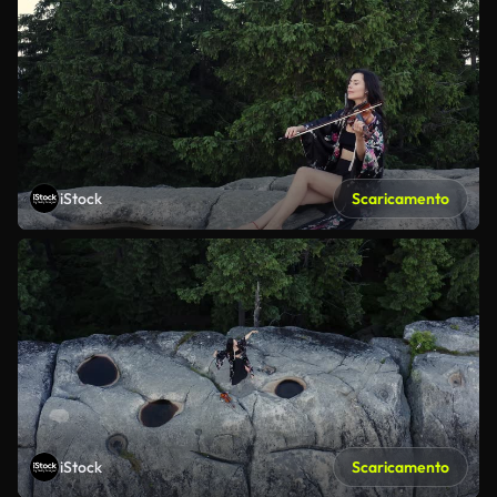
iStock
Scaricamento
iStock
Scaricamento