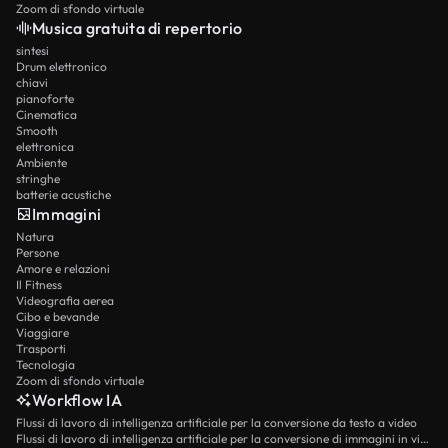
Zoom di sfondo virtuale
Musica gratuita di repertorio
sintesi
Drum elettronico
chiavi
pianoforte
Cinematica
Smooth
elettronica
Ambiente
stringhe
batterie acustiche
Immagini
Natura
Persone
Amore e relazioni
Il Fitness
Videografia aerea
Cibo e bevande
Viaggiare
Trasporti
Tecnologia
Zoom di sfondo virtuale
Workflow IA
Flussi di lavoro di intelligenza artificiale per la conversione da testo a video
Flussi di lavoro di intelligenza artificiale per la conversione di immagini in video