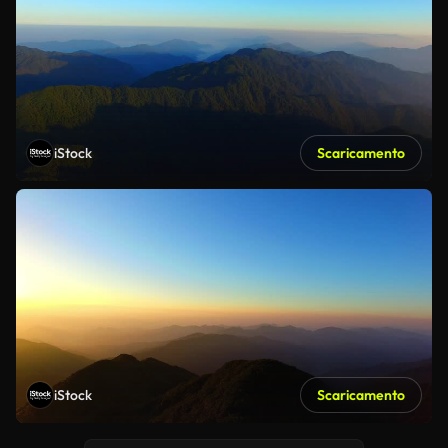
iStock
Scaricamento
iStock
Scaricamento