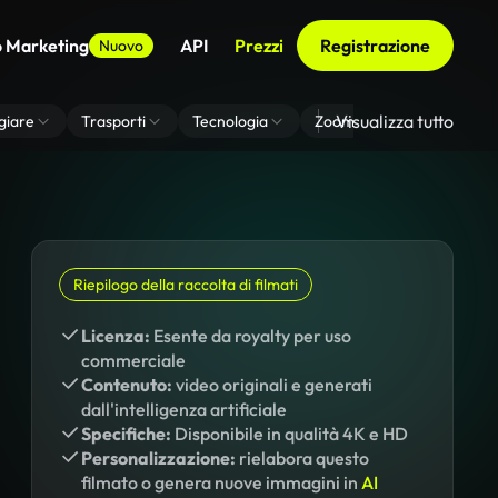
o Marketing
API
Prezzi
Registrazione
Nuovo
Visualizza tutto
giare
Trasporti
Tecnologia
Zoom Di Sfondo Virtuale
Riepilogo della raccolta di filmati
Licenza:
Esente da royalty per uso
commerciale
Contenuto:
video originali e generati
dall'intelligenza artificiale
Specifiche:
Disponibile in qualità 4K e HD
Personalizzazione:
rielabora questo
filmato o genera nuove immagini in
AI