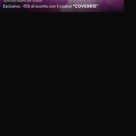
Sponsorizzato da iStock
Esclusivo: -15% di sconto con il codice
"COVERR15"