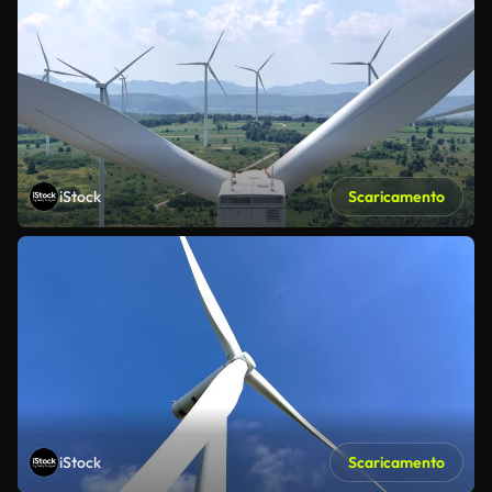
iStock
Scaricamento
iStock
Scaricamento