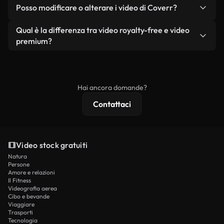
No. Nessuno dei nostri video gratuiti, siano essi
condizione che non si rivendano o ridistribuiscano
Posso modificare o alterare i video di Coverr?
reali o generati dall'intelligenza artificiale, include
i filmati stessi come prodotto a sé stante.
filigrane. Avrai a disposizione filmati puliti e pronti
Sì. Siete liberi di tagliare, ritagliare o remixare i
Qual è la differenza tra video royalty-free e video
all'uso.
nostri video. Assicuratevi solo che il prodotto
premium?
finale rispetti la nostra licenza e non venga
I video royalty-free includono i diritti commerciali,
ridistribuito come contenuto stock non riprodotto.
mentre i contenuti premium includono filmati
esclusivi, risoluzione 4K e protezioni di licenza
Hai ancora domande?
estese.
Contattaci
Video stock gratuiti
Natura
Persone
Amore e relazioni
Il Fitness
Videografia aerea
Cibo e bevande
Viaggiare
Trasporti
Tecnologia