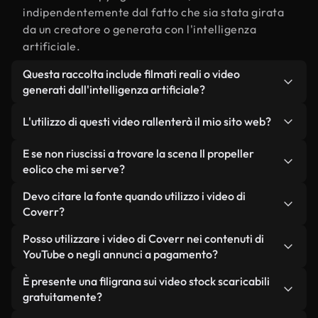
indipendentemente dal fatto che sia stata girata
da un creatore o generata con l'intelligenza
artificiale.
Questa raccolta include filmati reali o video
generati dall'intelligenza artificiale?
Entrambe. Si tratta di una libreria ibrida composta
L'utilizzo di questi video rallenterà il mio sito web?
da filmati reali, girati da persone, relativi a Il
propeller eolico, e da video generati
Non se scegli le nostre versioni ottimizzate.
E se non riuscissi a trovare la scena Il propeller
dall'intelligenza artificiale. Ogni video è
Offriamo formati leggeri e pronti per il web,
eolico che mi serve?
chiaramente etichettato, così saprai sempre cosa
progettati per l'utilizzo in background, che
Puoi crearne uno all'istante utilizzando Coverr AI
Devo citare la fonte quando utilizzo i video di
stai utilizzando.
mantengono alta la qualità, riducono al minimo i
Studio. Ti basta descrivere la scena, ad esempio "Il
Coverr?
tempi di caricamento e migliorano parametri
propeller eolico al tramonto", e lo Studio genererà
come LCP.
Non è richiesto alcun riconoscimento dell'autore.
Posso utilizzare i video di Coverr nei contenuti di
in pochi secondi un video personalizzato in
Tutti i video presenti nella nostra libreria sono
YouTube o negli annunci a pagamento?
conformità con i nostri standard di licenza.
esenti da diritti d'autore e possono essere utilizzati
Sì. Tutti i filmati di Coverr possono essere utilizzati
È presente una filigrana sui video stock scaricabili
senza citare il creatore, sebbene sia sempre
in video monetizzati su YouTube, promozioni sui
gratuitamente?
gradito.
social media e annunci pubblicitari per i clienti, a