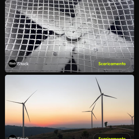
iStock
Scaricamento
iStock
Scaricamento