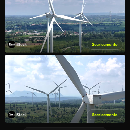
iStock
Scaricamento
iStock
Scaricamento