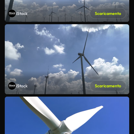
iStock
Scaricamento
iStock
Scaricamento