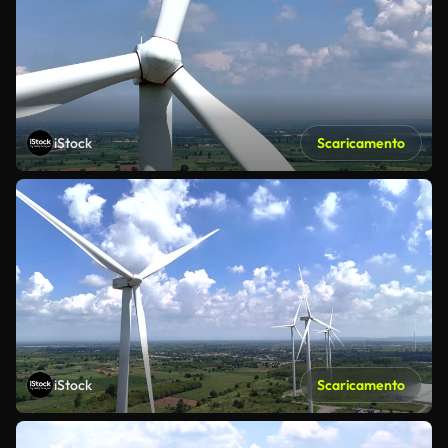
iStock
Scaricamento
iStock
Scaricamento