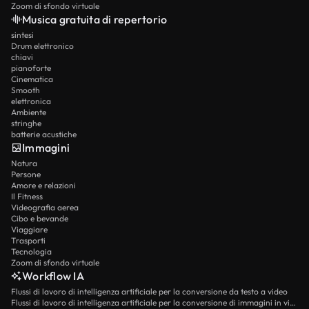
Zoom di sfondo virtuale
Musica gratuita di repertorio
sintesi
Drum elettronico
chiavi
pianoforte
Cinematica
Smooth
elettronica
Ambiente
stringhe
batterie acustiche
Immagini
Natura
Persone
Amore e relazioni
Il Fitness
Videografia aerea
Cibo e bevande
Viaggiare
Trasporti
Tecnologia
Zoom di sfondo virtuale
Workflow IA
Flussi di lavoro di intelligenza artificiale per la conversione da testo a video
Flussi di lavoro di intelligenza artificiale per la conversione di immagini in video