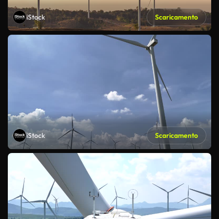
iStock
Scaricamento
iStock
Scaricamento