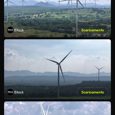
iStock
Scaricamento
iStock
Scaricamento