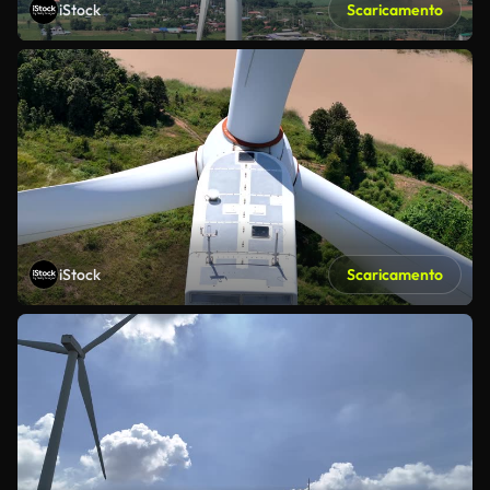
iStock
Scaricamento
iStock
Scaricamento