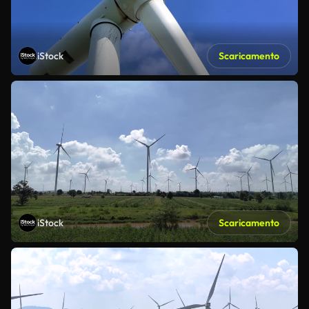
iStock
Scaricamento
iStock
Scaricamento