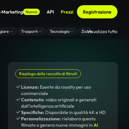
o Marketing
API
Prezzi
Registrazione
Nuovo
Visualizza tutto
giare
Trasporti
Tecnologia
Zoom Di Sfondo Virtuale
Riepilogo della raccolta di filmati
Licenza:
Esente da royalty per uso
commerciale
Contenuto:
video originali e generati
dall'intelligenza artificiale
Specifiche:
Disponibile in qualità 4K e HD
Personalizzazione:
rielabora questo
filmato o genera nuove immagini in
AI