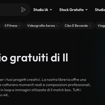
Studio IA
Stock Gratuito
Studi
Il Fitness
Videografia Aerea
Cibo E Bevande
Viag
 gratuiti di Il
r i tuoi progetti creativi. La nostra libreria offre una
he catturano momenti reali e composizioni professionali,
n loop e immagini stilizzate di Il match box. Tutti i
in 4K.