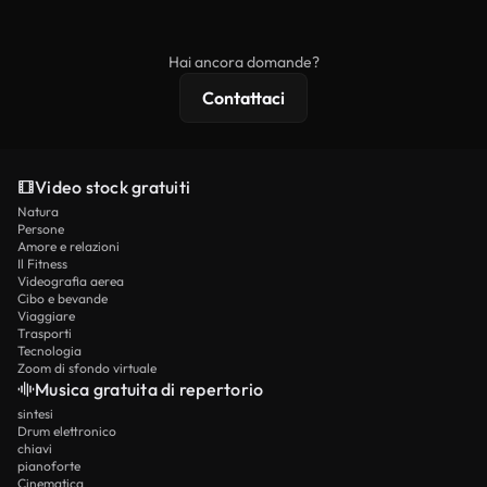
ridistribuito come contenuto stock non riprodotto.
mentre i contenuti premium includono filmati
esclusivi, risoluzione 4K e protezioni di licenza
Hai ancora domande?
estese.
Contattaci
Video stock gratuiti
Natura
Persone
Amore e relazioni
Il Fitness
Videografia aerea
Cibo e bevande
Viaggiare
Trasporti
Tecnologia
Zoom di sfondo virtuale
Musica gratuita di repertorio
sintesi
Drum elettronico
chiavi
pianoforte
Cinematica