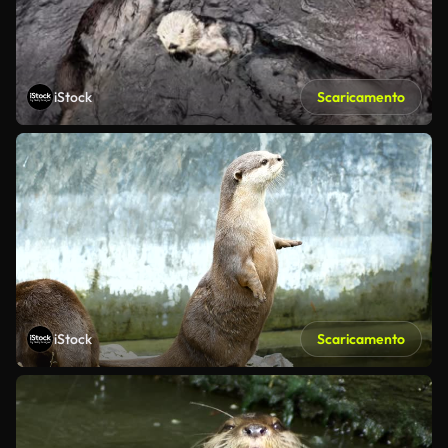
iStock
Scaricamento
iStock
Scaricamento