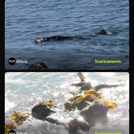
iStock
Scaricamento
iStock
Scaricamento