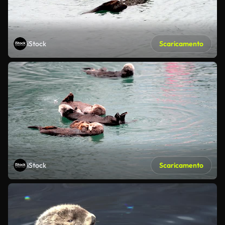
iStock
Scaricamento
iStock
Scaricamento