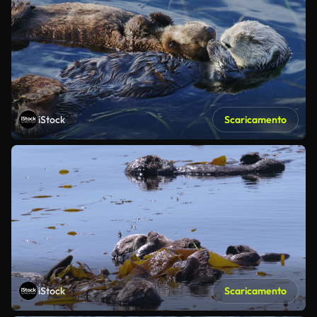
iStock
Scaricamento
iStock
Scaricamento