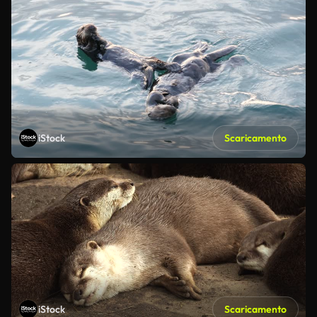
iStock
Scaricamento
iStock
Scaricamento