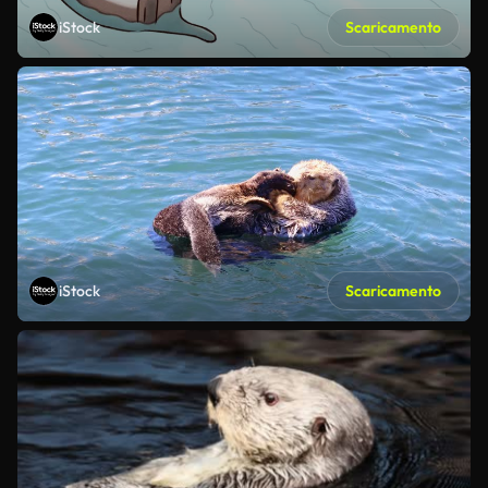
iStock
Scaricamento
iStock
Scaricamento