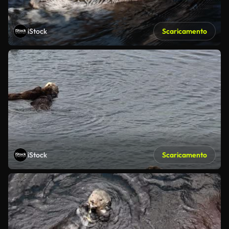
iStock
Scaricamento
iStock
Scaricamento