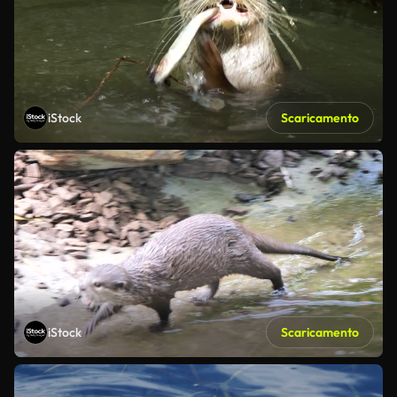
iStock
Scaricamento
iStock
Scaricamento