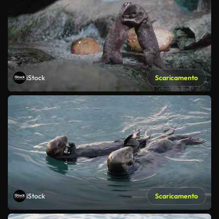
iStock
Scaricamento
iStock
Scaricamento