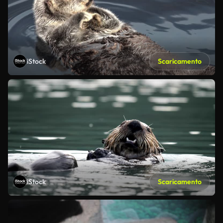
iStock
Scaricamento
iStock
Scaricamento