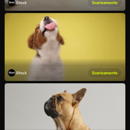
iStock
Scaricamento
iStock
Scaricamento