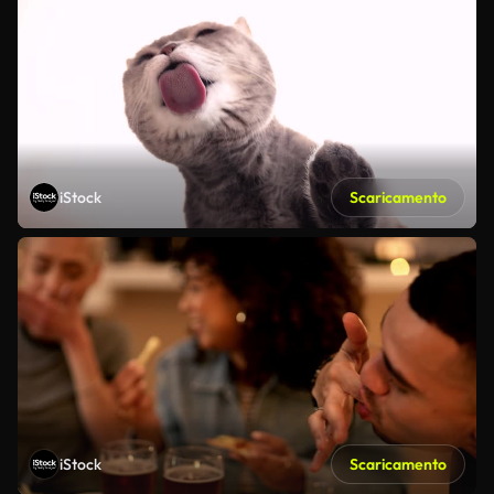
iStock
Scaricamento
iStock
Scaricamento