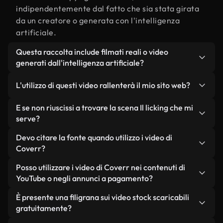
indipendentemente dal fatto che sia stata girata
da un creatore o generata con l'intelligenza
artificiale.
Questa raccolta include filmati reali o video
generati dall'intelligenza artificiale?
Entrambe. Si tratta di una libreria ibrida composta
L'utilizzo di questi video rallenterà il mio sito web?
da filmati reali, girati da persone, relativi a Il
licking, e da video generati dall'intelligenza
Non se scegli le nostre versioni ottimizzate.
E se non riuscissi a trovare la scena Il licking che mi
artificiale. Ogni video è chiaramente etichettato,
Offriamo formati leggeri e pronti per il web,
serve?
così saprai sempre cosa stai utilizzando.
progettati per l'utilizzo in background, che
Puoi crearne uno all'istante utilizzando Coverr AI
Devo citare la fonte quando utilizzo i video di
mantengono alta la qualità, riducono al minimo i
Studio. Ti basta descrivere la scena, ad esempio "Il
Coverr?
tempi di caricamento e migliorano parametri
licking al tramonto", e lo Studio genererà in pochi
come LCP.
Non è richiesto alcun riconoscimento dell'autore.
Posso utilizzare i video di Coverr nei contenuti di
secondi un video personalizzato in conformità con
Tutti i video presenti nella nostra libreria sono
YouTube o negli annunci a pagamento?
i nostri standard di licenza.
esenti da diritti d'autore e possono essere utilizzati
Sì. Tutti i filmati di Coverr possono essere utilizzati
È presente una filigrana sui video stock scaricabili
senza citare il creatore, sebbene sia sempre
in video monetizzati su YouTube, promozioni sui
gratuitamente?
gradito.
social media e annunci pubblicitari per i clienti, a