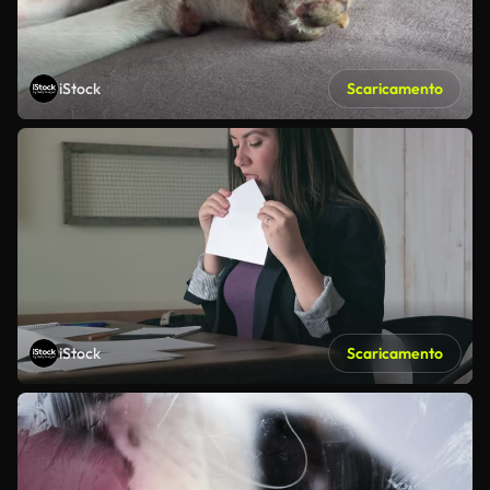
iStock
Scaricamento
iStock
Scaricamento