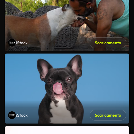
iStock
Scaricamento
iStock
Scaricamento