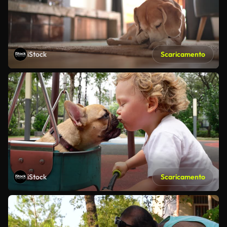
iStock
Scaricamento
iStock
Scaricamento