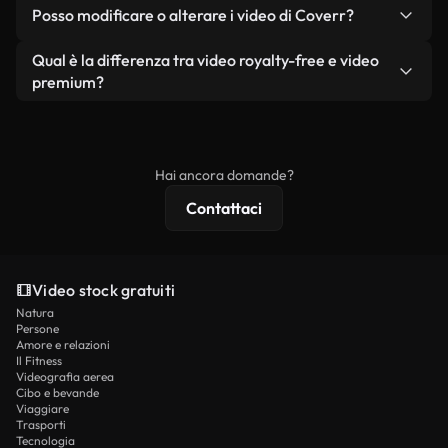
No. Nessuno dei nostri video gratuiti, siano essi
condizione che non si rivendano o ridistribuiscano
Posso modificare o alterare i video di Coverr?
reali o generati dall'intelligenza artificiale, include
i filmati stessi come prodotto a sé stante.
filigrane. Avrai a disposizione filmati puliti e pronti
Sì. Siete liberi di tagliare, ritagliare o remixare i
Qual è la differenza tra video royalty-free e video
all'uso.
nostri video. Assicuratevi solo che il prodotto
premium?
finale rispetti la nostra licenza e non venga
I video royalty-free includono i diritti commerciali,
ridistribuito come contenuto stock non riprodotto.
mentre i contenuti premium includono filmati
esclusivi, risoluzione 4K e protezioni di licenza
Hai ancora domande?
estese.
Contattaci
Video stock gratuiti
Natura
Persone
Amore e relazioni
Il Fitness
Videografia aerea
Cibo e bevande
Viaggiare
Trasporti
Tecnologia