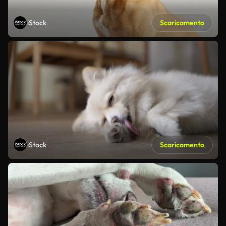
iStock
Scaricamento
iStock
Scaricamento