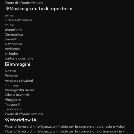
Zoom di sfondo virtuale
Musica gratuita di repertorio
sintesi
Drum elettronico
chiavi
pianoforte
Cinematica
Smooth
elettronica
Ambiente
stringhe
batterie acustiche
Immagini
Natura
Persone
Amore e relazioni
Il Fitness
Videografia aerea
Cibo e bevande
Viaggiare
Trasporti
Tecnologia
Zoom di sfondo virtuale
Workflow IA
Flussi di lavoro di intelligenza artificiale per la conversione da testo a video
Flussi di lavoro di intelligenza artificiale per la conversione di immagini in video