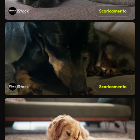
iStock
Scaricamento
iStock
Scaricamento