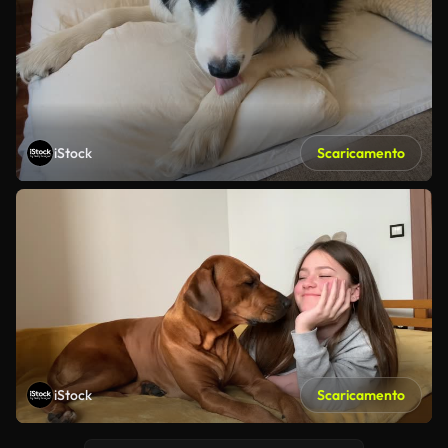
iStock
Scaricamento
iStock
Scaricamento