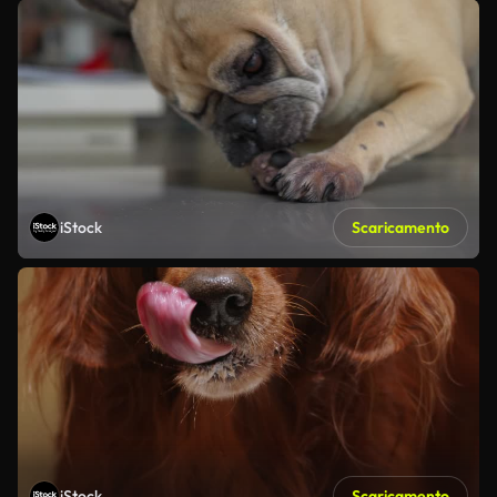
iStock
Scaricamento
iStock
Scaricamento