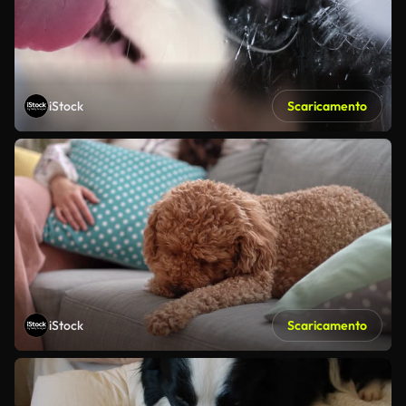
iStock
Scaricamento
iStock
Scaricamento