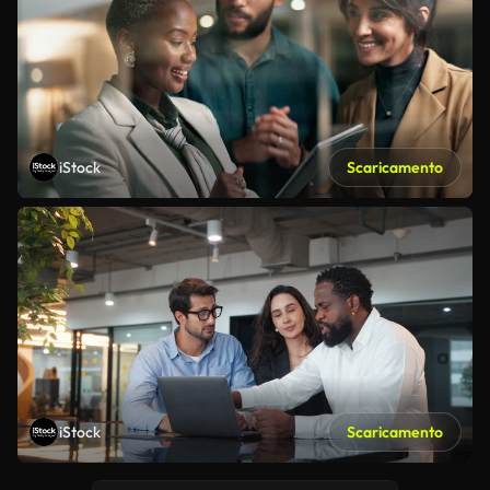
iStock
Scaricamento
iStock
Scaricamento