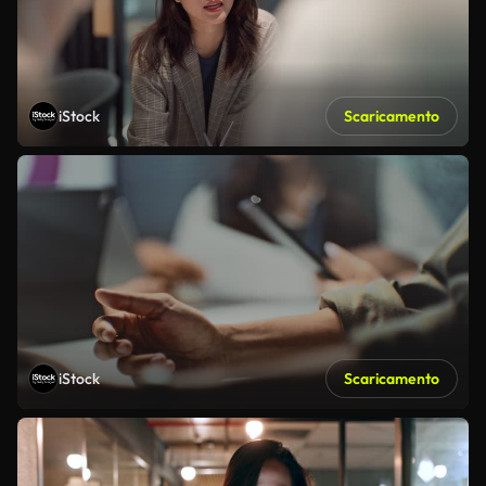
iStock
Scaricamento
iStock
Scaricamento