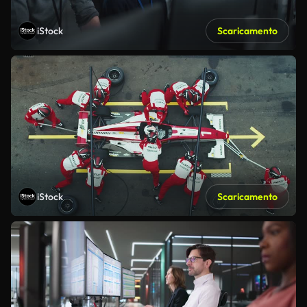
iStock
Scaricamento
iStock
Scaricamento