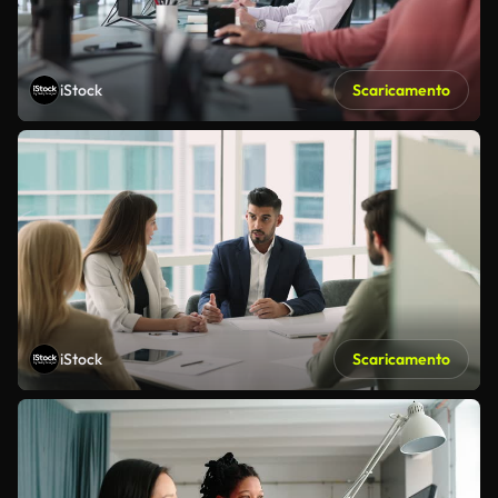
iStock
Scaricamento
iStock
Scaricamento