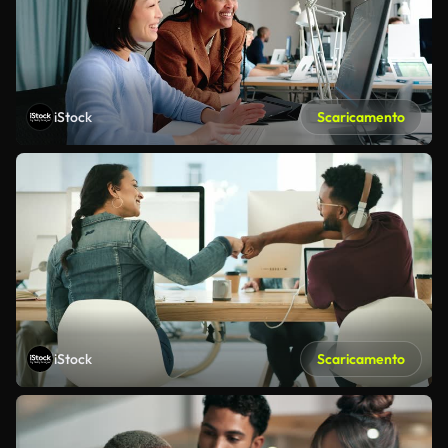
iStock
Scaricamento
iStock
Scaricamento