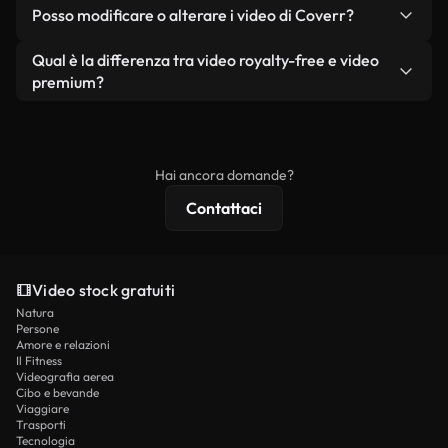
No. Nessuno dei nostri video gratuiti, siano essi
condizione che non si rivendano o ridistribuiscano
Posso modificare o alterare i video di Coverr?
reali o generati dall'intelligenza artificiale, include
i filmati stessi come prodotto a sé stante.
filigrane. Avrai a disposizione filmati puliti e pronti
Sì. Siete liberi di tagliare, ritagliare o remixare i
Qual è la differenza tra video royalty-free e video
all'uso.
nostri video. Assicuratevi solo che il prodotto
premium?
finale rispetti la nostra licenza e non venga
I video royalty-free includono i diritti commerciali,
ridistribuito come contenuto stock non riprodotto.
mentre i contenuti premium includono filmati
esclusivi, risoluzione 4K e protezioni di licenza
Hai ancora domande?
estese.
Contattaci
Video stock gratuiti
Natura
Persone
Amore e relazioni
Il Fitness
Videografia aerea
Cibo e bevande
Viaggiare
Trasporti
Tecnologia