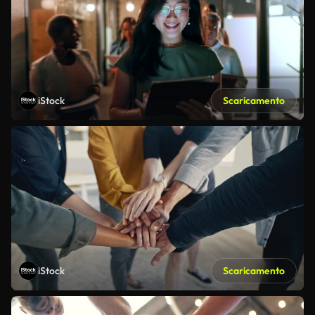
iStock
Scaricamento
iStock
Scaricamento