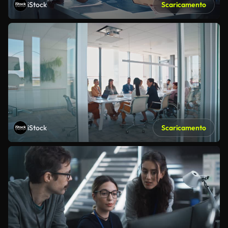
iStock
Scaricamento
iStock
Scaricamento