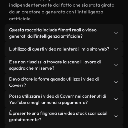
indipendentemente dal fatto che sia stata girata
da un creatore o generata con l'intelligenza
artificiale.
Questa raccolta include filmati reali o video
generati dall'intelligenza artificiale?
Entrambe. Si tratta di una libreria ibrida composta
L'utilizzo di questi video rallenterà il mio sito web?
da filmati reali, girati da persone, relativi a Il
lavoro di squadra, e da video generati
Non se scegli le nostre versioni ottimizzate.
E se non riuscissi a trovare la scena Il lavoro di
dall'intelligenza artificiale. Ogni video è
Offriamo formati leggeri e pronti per il web,
squadra che mi serve?
chiaramente etichettato, così saprai sempre cosa
progettati per l'utilizzo in background, che
Puoi crearne uno all'istante utilizzando Coverr AI
Devo citare la fonte quando utilizzo i video di
stai utilizzando.
mantengono alta la qualità, riducono al minimo i
Studio. Ti basta descrivere la scena, ad esempio "Il
Coverr?
tempi di caricamento e migliorano parametri
lavoro di squadra al tramonto", e lo Studio
come LCP.
Non è richiesto alcun riconoscimento dell'autore.
Posso utilizzare i video di Coverr nei contenuti di
genererà in pochi secondi un video personalizzato
Tutti i video presenti nella nostra libreria sono
YouTube o negli annunci a pagamento?
in conformità con i nostri standard di licenza.
esenti da diritti d'autore e possono essere utilizzati
Sì. Tutti i filmati di Coverr possono essere utilizzati
È presente una filigrana sui video stock scaricabili
senza citare il creatore, sebbene sia sempre
in video monetizzati su YouTube, promozioni sui
gratuitamente?
gradito.
social media e annunci pubblicitari per i clienti, a