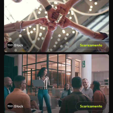
iStock
Scaricamento
iStock
Scaricamento