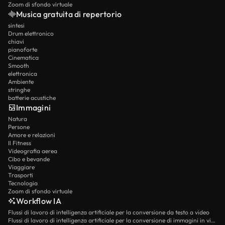
Zoom di sfondo virtuale
Musica gratuita di repertorio
sintesi
Drum elettronico
chiavi
pianoforte
Cinematica
Smooth
elettronica
Ambiente
stringhe
batterie acustiche
Immagini
Natura
Persone
Amore e relazioni
Il Fitness
Videografia aerea
Cibo e bevande
Viaggiare
Trasporti
Tecnologia
Zoom di sfondo virtuale
Workflow IA
Flussi di lavoro di intelligenza artificiale per la conversione da testo a video
Flussi di lavoro di intelligenza artificiale per la conversione di immagini in video