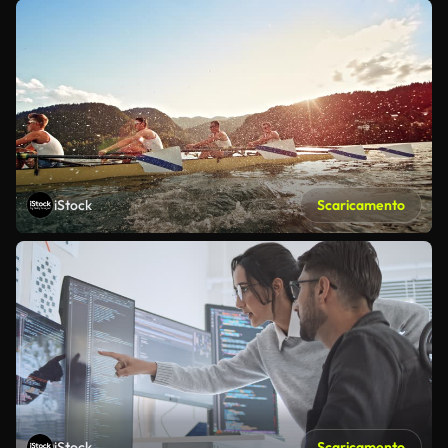
iStock
Scaricamento
iStock
Scaricamento