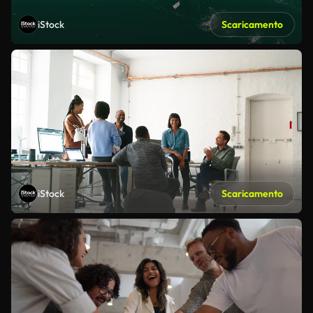
iStock
Scaricamento
iStock
Scaricamento