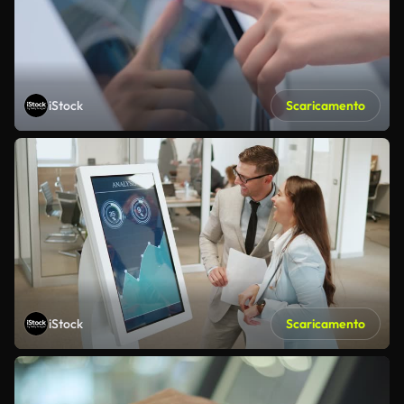
iStock
Scaricamento
iStock
Scaricamento