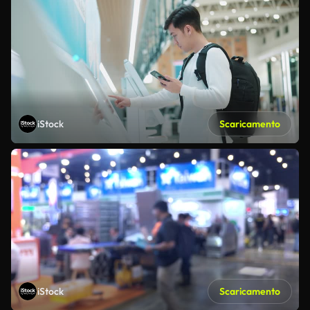
iStock
Scaricamento
iStock
Scaricamento