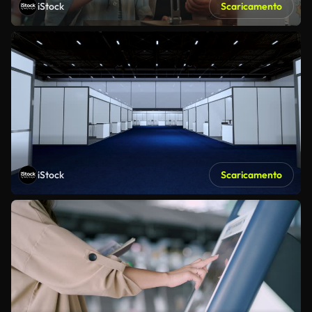
iStock
Scaricamento
iStock
Scaricamento