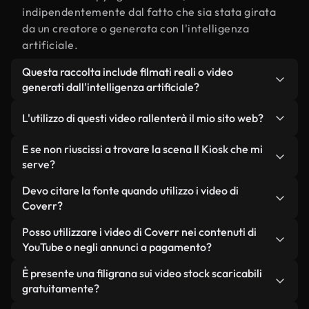
indipendentemente dal fatto che sia stata girata
da un creatore o generata con l'intelligenza
artificiale.
Questa raccolta include filmati reali o video
generati dall'intelligenza artificiale?
Entrambe. Si tratta di una libreria ibrida composta
L'utilizzo di questi video rallenterà il mio sito web?
da filmati reali, girati da persone, relativi a Il
Kiosk, e da video generati dall'intelligenza
Non se scegli le nostre versioni ottimizzate.
E se non riuscissi a trovare la scena Il Kiosk che mi
artificiale. Ogni video è chiaramente etichettato,
Offriamo formati leggeri e pronti per il web,
serve?
così saprai sempre cosa stai utilizzando.
progettati per l'utilizzo in background, che
Puoi crearne uno all'istante utilizzando Coverr AI
Devo citare la fonte quando utilizzo i video di
mantengono alta la qualità, riducono al minimo i
Studio. Ti basta descrivere la scena, ad esempio "Il
Coverr?
tempi di caricamento e migliorano parametri
Kiosk al tramonto", e lo Studio genererà in pochi
come LCP.
Non è richiesto alcun riconoscimento dell'autore.
Posso utilizzare i video di Coverr nei contenuti di
secondi un video personalizzato in conformità con
Tutti i video presenti nella nostra libreria sono
YouTube o negli annunci a pagamento?
i nostri standard di licenza.
esenti da diritti d'autore e possono essere utilizzati
Sì. Tutti i filmati di Coverr possono essere utilizzati
È presente una filigrana sui video stock scaricabili
senza citare il creatore, sebbene sia sempre
in video monetizzati su YouTube, promozioni sui
gratuitamente?
gradito.
social media e annunci pubblicitari per i clienti, a