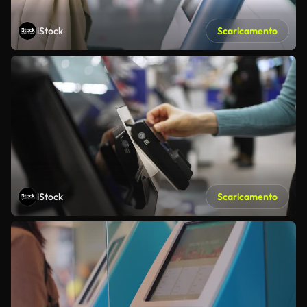
iStock
Scaricamento
iStock
Scaricamento