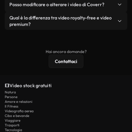
No. Nessuno dei nostri video gratuiti, siano essi
condizione che non si rivendano o ridistribuiscano
Posso modificare o alterare i video di Coverr?
reali o generati dall'intelligenza artificiale, include
i filmati stessi come prodotto a sé stante.
filigrane. Avrai a disposizione filmati puliti e pronti
Sì. Siete liberi di tagliare, ritagliare o remixare i
Qual è la differenza tra video royalty-free e video
all'uso.
nostri video. Assicuratevi solo che il prodotto
premium?
finale rispetti la nostra licenza e non venga
I video royalty-free includono i diritti commerciali,
ridistribuito come contenuto stock non riprodotto.
mentre i contenuti premium includono filmati
esclusivi, risoluzione 4K e protezioni di licenza
Hai ancora domande?
estese.
Contattaci
Video stock gratuiti
Natura
Persone
Amore e relazioni
Il Fitness
Videografia aerea
Cibo e bevande
Viaggiare
Trasporti
Tecnologia