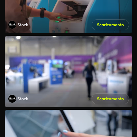
iStock
Scaricamento
iStock
Scaricamento