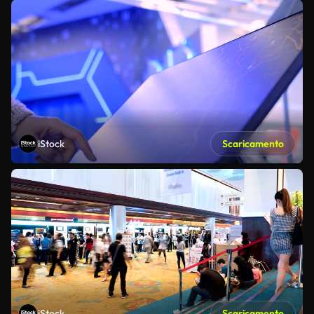
iStock
Scaricamento
iStock
Scaricamento