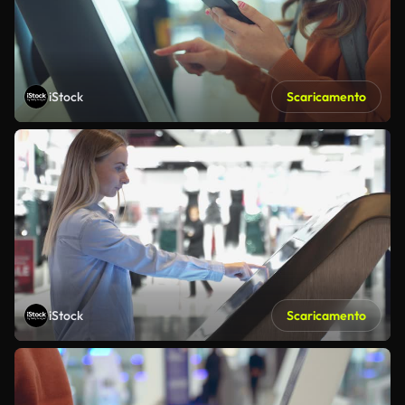
iStock
Scaricamento
iStock
Scaricamento