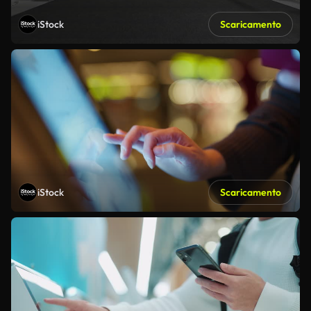
iStock
Scaricamento
iStock
Scaricamento