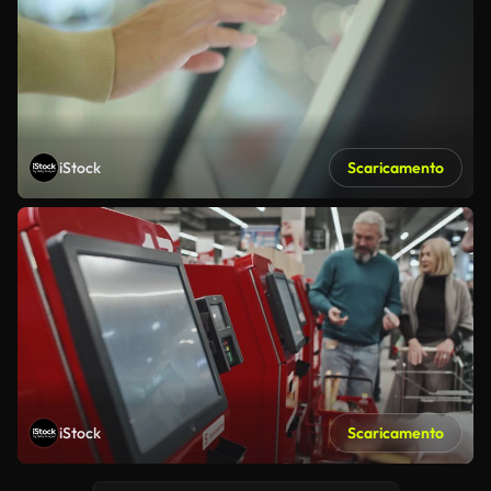
iStock
Scaricamento
iStock
Scaricamento