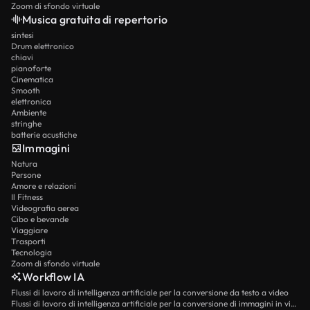
Zoom di sfondo virtuale
Musica gratuita di repertorio
sintesi
Drum elettronico
chiavi
pianoforte
Cinematica
Smooth
elettronica
Ambiente
stringhe
batterie acustiche
Immagini
Natura
Persone
Amore e relazioni
Il Fitness
Videografia aerea
Cibo e bevande
Viaggiare
Trasporti
Tecnologia
Zoom di sfondo virtuale
Workflow IA
Flussi di lavoro di intelligenza artificiale per la conversione da testo a video
Flussi di lavoro di intelligenza artificiale per la conversione di immagini in video