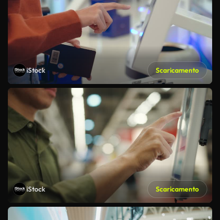
iStock
Scaricamento
iStock
Scaricamento