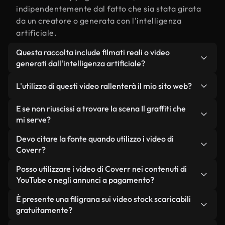
indipendentemente dal fatto che sia stata girata
da un creatore o generata con l'intelligenza
artificiale.
Questa raccolta include filmati reali o video
generati dall'intelligenza artificiale?
Entrambe. Si tratta di una libreria ibrida composta
L'utilizzo di questi video rallenterà il mio sito web?
da filmati reali, girati da persone, relativi a Il
graffiti, e da video generati dall'intelligenza
Non se scegli le nostre versioni ottimizzate.
E se non riuscissi a trovare la scena Il graffiti che
artificiale. Ogni video è chiaramente etichettato,
Offriamo formati leggeri e pronti per il web,
mi serve?
così saprai sempre cosa stai utilizzando.
progettati per l'utilizzo in background, che
Puoi crearne uno all'istante utilizzando Coverr AI
Devo citare la fonte quando utilizzo i video di
mantengono alta la qualità, riducono al minimo i
Studio. Ti basta descrivere la scena, ad esempio "Il
Coverr?
tempi di caricamento e migliorano parametri
graffiti al tramonto", e lo Studio genererà in pochi
come LCP.
Non è richiesto alcun riconoscimento dell'autore.
Posso utilizzare i video di Coverr nei contenuti di
secondi un video personalizzato in conformità con
Tutti i video presenti nella nostra libreria sono
YouTube o negli annunci a pagamento?
i nostri standard di licenza.
esenti da diritti d'autore e possono essere utilizzati
Sì. Tutti i filmati di Coverr possono essere utilizzati
È presente una filigrana sui video stock scaricabili
senza citare il creatore, sebbene sia sempre
in video monetizzati su YouTube, promozioni sui
gratuitamente?
gradito.
social media e annunci pubblicitari per i clienti, a