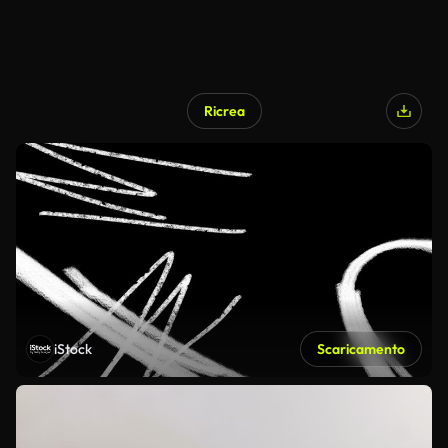
Ricrea
iStock
Scaricamento