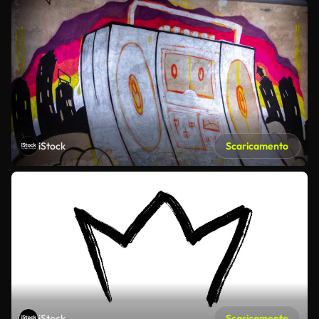
iStock
Scaricamento
iStock
Scaricamento