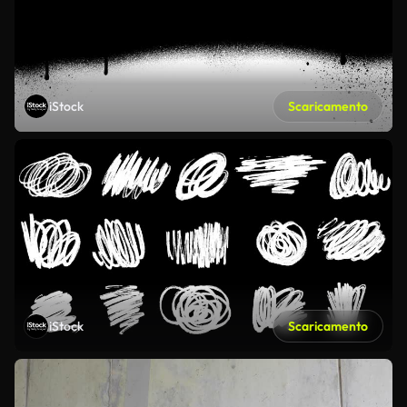
iStock
Scaricamento
iStock
Scaricamento