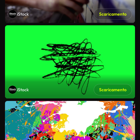
iStock
Scaricamento
iStock
Scaricamento