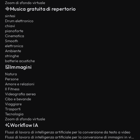
Zoom di sfondo virtuale
Musica gratuita di repertorio
sintesi
Drum elettronico
chiavi
pianoforte
Cinematica
Smooth
elettronica
Ambiente
stringhe
batterie acustiche
Immagini
Natura
Persone
Amore e relazioni
Il Fitness
Videografia aerea
Cibo e bevande
Viaggiare
Trasporti
Tecnologia
Zoom di sfondo virtuale
Workflow IA
Flussi di lavoro di intelligenza artificiale per la conversione da testo a video
Flussi di lavoro di intelligenza artificiale per la conversione di immagini in video