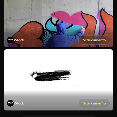
iStock
Scaricamento
iStock
Scaricamento