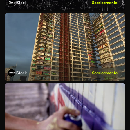
iStock
Scaricamento
iStock
Scaricamento