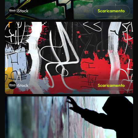
iStock
Scaricamento
iStock
Scaricamento