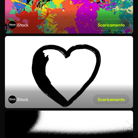
iStock
Scaricamento
iStock
Scaricamento