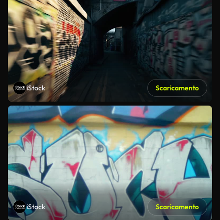
iStock
Scaricamento
iStock
Scaricamento