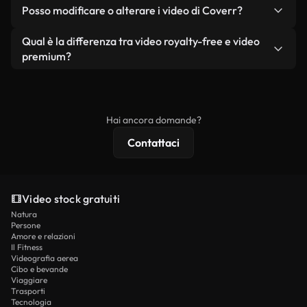
No. Nessuno dei nostri video gratuiti, siano essi
condizione che non si rivendano o ridistribuiscano
Posso modificare o alterare i video di Coverr?
reali o generati dall'intelligenza artificiale, include
i filmati stessi come prodotto a sé stante.
filigrane. Avrai a disposizione filmati puliti e pronti
Sì. Siete liberi di tagliare, ritagliare o remixare i
Qual è la differenza tra video royalty-free e video
all'uso.
nostri video. Assicuratevi solo che il prodotto
premium?
finale rispetti la nostra licenza e non venga
I video royalty-free includono i diritti commerciali,
ridistribuito come contenuto stock non riprodotto.
mentre i contenuti premium includono filmati
esclusivi, risoluzione 4K e protezioni di licenza
Hai ancora domande?
estese.
Contattaci
Video stock gratuiti
Natura
Persone
Amore e relazioni
Il Fitness
Videografia aerea
Cibo e bevande
Viaggiare
Trasporti
Tecnologia