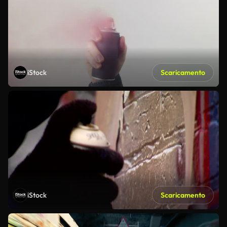
iStock
Scaricamento
iStock
Scaricamento