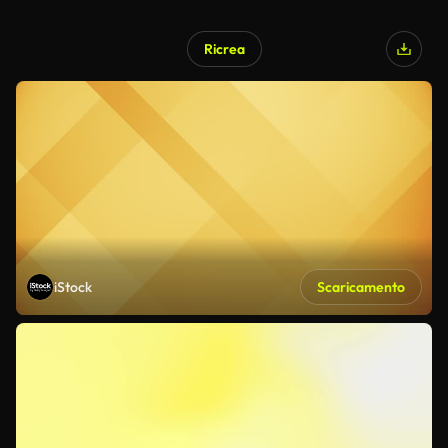
Ricrea
iStock
Scaricamento