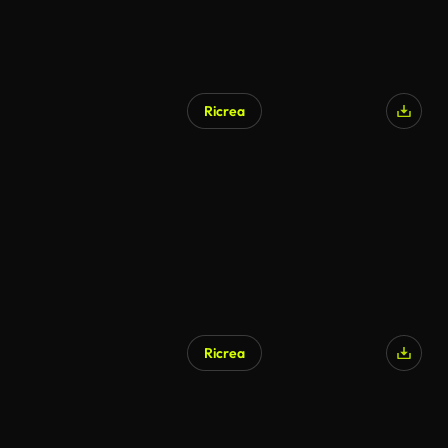
Ricrea
Ricrea