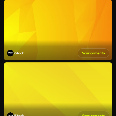
iStock
Scaricamento
iStock
Scaricamento