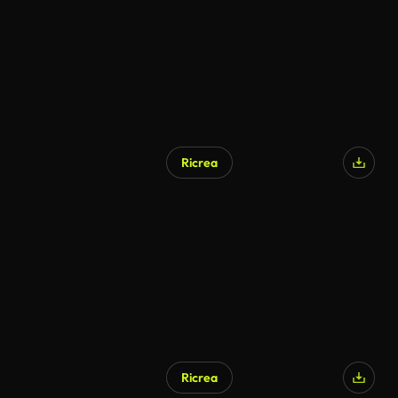
Ricrea
Ricrea