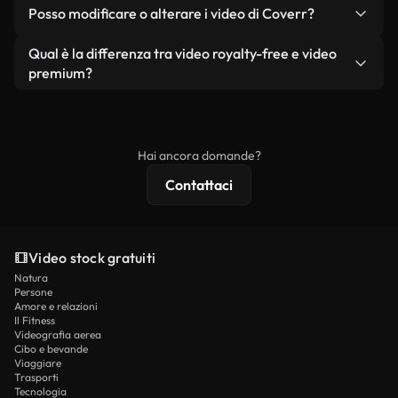
No. Nessuno dei nostri video gratuiti, siano essi
condizione che non si rivendano o ridistribuiscano
Posso modificare o alterare i video di Coverr?
reali o generati dall'intelligenza artificiale, include
i filmati stessi come prodotto a sé stante.
filigrane. Avrai a disposizione filmati puliti e pronti
Sì. Siete liberi di tagliare, ritagliare o remixare i
Qual è la differenza tra video royalty-free e video
all'uso.
nostri video. Assicuratevi solo che il prodotto
premium?
finale rispetti la nostra licenza e non venga
I video royalty-free includono i diritti commerciali,
ridistribuito come contenuto stock non riprodotto.
mentre i contenuti premium includono filmati
esclusivi, risoluzione 4K e protezioni di licenza
Hai ancora domande?
estese.
Contattaci
Video stock gratuiti
Natura
Persone
Amore e relazioni
Il Fitness
Videografia aerea
Cibo e bevande
Viaggiare
Trasporti
Tecnologia