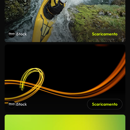
iStock
Scaricamento
iStock
Scaricamento