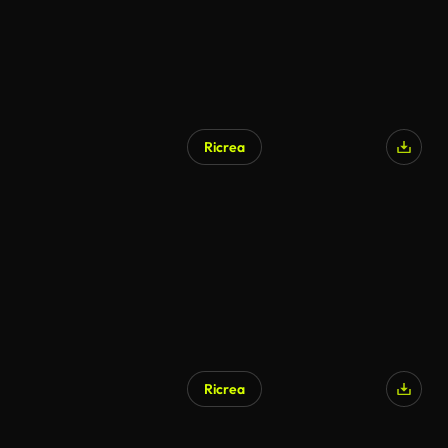
Ricrea
Ricrea