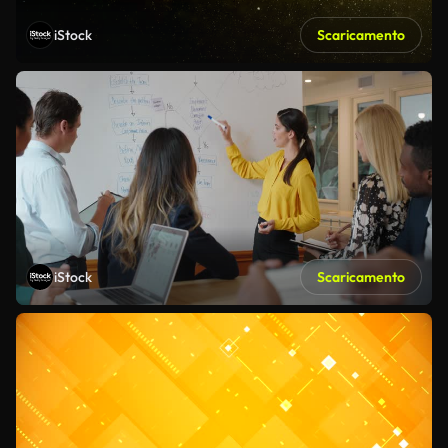
iStock
Scaricamento
iStock
Scaricamento