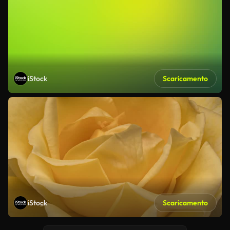
iStock
Scaricamento
iStock
Scaricamento