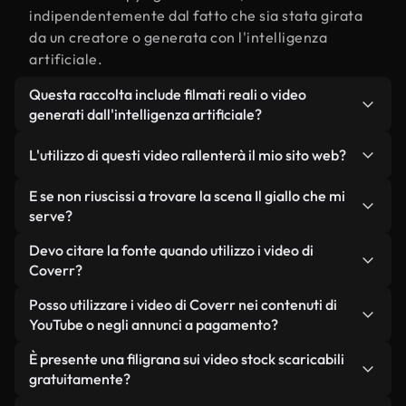
indipendentemente dal fatto che sia stata girata
da un creatore o generata con l'intelligenza
artificiale.
Questa raccolta include filmati reali o video
generati dall'intelligenza artificiale?
Entrambe. Si tratta di una libreria ibrida composta
L'utilizzo di questi video rallenterà il mio sito web?
da filmati reali, girati da persone, relativi a Il
giallo, e da video generati dall'intelligenza
Non se scegli le nostre versioni ottimizzate.
E se non riuscissi a trovare la scena Il giallo che mi
artificiale. Ogni video è chiaramente etichettato,
Offriamo formati leggeri e pronti per il web,
serve?
così saprai sempre cosa stai utilizzando.
progettati per l'utilizzo in background, che
Puoi crearne uno all'istante utilizzando Coverr AI
Devo citare la fonte quando utilizzo i video di
mantengono alta la qualità, riducono al minimo i
Studio. Ti basta descrivere la scena, ad esempio "Il
Coverr?
tempi di caricamento e migliorano parametri
giallo al tramonto", e lo Studio genererà in pochi
come LCP.
Non è richiesto alcun riconoscimento dell'autore.
Posso utilizzare i video di Coverr nei contenuti di
secondi un video personalizzato in conformità con
Tutti i video presenti nella nostra libreria sono
YouTube o negli annunci a pagamento?
i nostri standard di licenza.
esenti da diritti d'autore e possono essere utilizzati
Sì. Tutti i filmati di Coverr possono essere utilizzati
È presente una filigrana sui video stock scaricabili
senza citare il creatore, sebbene sia sempre
in video monetizzati su YouTube, promozioni sui
gratuitamente?
gradito.
social media e annunci pubblicitari per i clienti, a