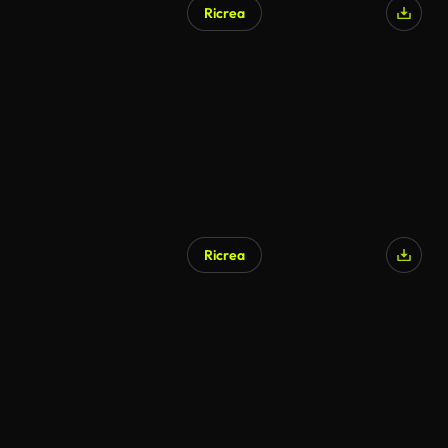
Ricrea
Ricrea