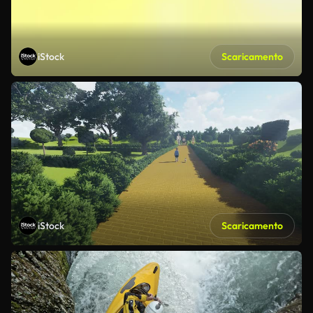
iStock
Scaricamento
iStock
Scaricamento