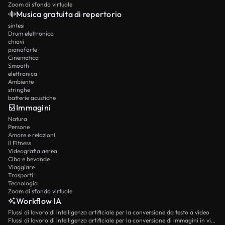
Zoom di sfondo virtuale
Musica gratuita di repertorio
sintesi
Drum elettronico
chiavi
pianoforte
Cinematica
Smooth
elettronica
Ambiente
stringhe
batterie acustiche
Immagini
Natura
Persone
Amore e relazioni
Il Fitness
Videografia aerea
Cibo e bevande
Viaggiare
Trasporti
Tecnologia
Zoom di sfondo virtuale
Workflow IA
Flussi di lavoro di intelligenza artificiale per la conversione da testo a video
Flussi di lavoro di intelligenza artificiale per la conversione di immagini in video