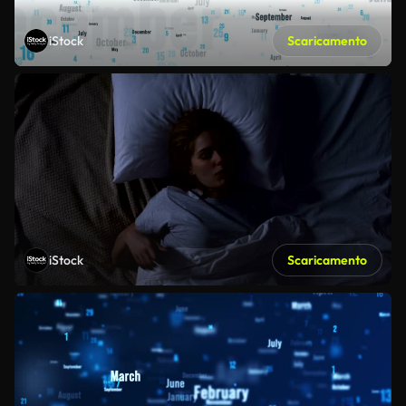
iStock
Scaricamento
iStock
Scaricamento