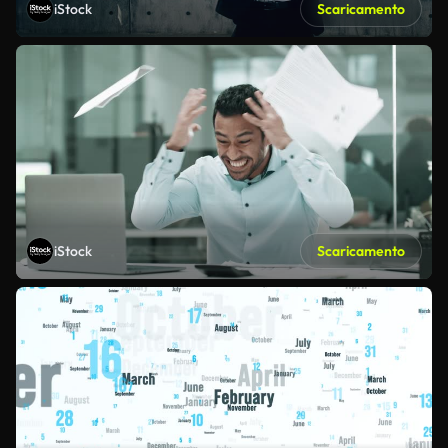
iStock
Scaricamento
iStock
Scaricamento