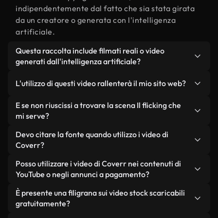
indipendentemente dal fatto che sia stata girata
da un creatore o generata con l'intelligenza
artificiale.
Questa raccolta include filmati reali o video
generati dall'intelligenza artificiale?
Entrambe. Si tratta di una libreria ibrida composta
L'utilizzo di questi video rallenterà il mio sito web?
da filmati reali, girati da persone, relativi a Il
flicking, e da video generati dall'intelligenza
Non se scegli le nostre versioni ottimizzate.
E se non riuscissi a trovare la scena Il flicking che
artificiale. Ogni video è chiaramente etichettato,
Offriamo formati leggeri e pronti per il web,
mi serve?
così saprai sempre cosa stai utilizzando.
progettati per l'utilizzo in background, che
Puoi crearne uno all'istante utilizzando Coverr AI
Devo citare la fonte quando utilizzo i video di
mantengono alta la qualità, riducono al minimo i
Studio. Ti basta descrivere la scena, ad esempio "Il
Coverr?
tempi di caricamento e migliorano parametri
flicking al tramonto", e lo Studio genererà in pochi
come LCP.
Non è richiesto alcun riconoscimento dell'autore.
Posso utilizzare i video di Coverr nei contenuti di
secondi un video personalizzato in conformità con
Tutti i video presenti nella nostra libreria sono
YouTube o negli annunci a pagamento?
i nostri standard di licenza.
esenti da diritti d'autore e possono essere utilizzati
Sì. Tutti i filmati di Coverr possono essere utilizzati
È presente una filigrana sui video stock scaricabili
senza citare il creatore, sebbene sia sempre
in video monetizzati su YouTube, promozioni sui
gratuitamente?
gradito.
social media e annunci pubblicitari per i clienti, a