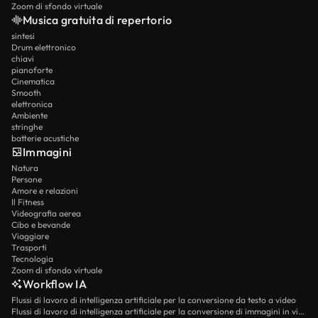
Zoom di sfondo virtuale
Musica gratuita di repertorio
sintesi
Drum elettronico
chiavi
pianoforte
Cinematica
Smooth
elettronica
Ambiente
stringhe
batterie acustiche
Immagini
Natura
Persone
Amore e relazioni
Il Fitness
Videografia aerea
Cibo e bevande
Viaggiare
Trasporti
Tecnologia
Zoom di sfondo virtuale
Workflow IA
Flussi di lavoro di intelligenza artificiale per la conversione da testo a video
Flussi di lavoro di intelligenza artificiale per la conversione di immagini in video