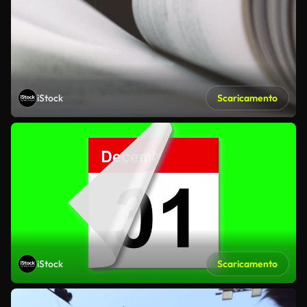
iStock
Scaricamento
iStock
Scaricamento