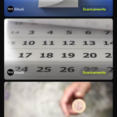
iStock
Scaricamento
iStock
Scaricamento