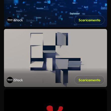
iStock
Scaricamento
iStock
Scaricamento