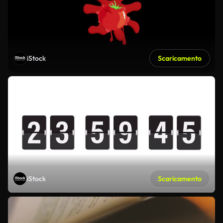
iStock
Scaricamento
iStock
Scaricamento