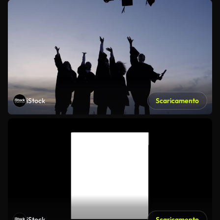
iStock
Scaricamento
iStock
Scaricamento