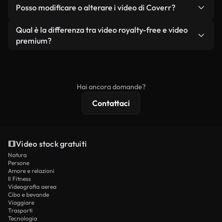
No. Nessuno dei nostri video gratuiti, siano essi
condizione che non si rivendano o ridistribuiscano
Posso modificare o alterare i video di Coverr?
reali o generati dall'intelligenza artificiale, include
i filmati stessi come prodotto a sé stante.
filigrane. Avrai a disposizione filmati puliti e pronti
Sì. Siete liberi di tagliare, ritagliare o remixare i
Qual è la differenza tra video royalty-free e video
all'uso.
nostri video. Assicuratevi solo che il prodotto
premium?
finale rispetti la nostra licenza e non venga
I video royalty-free includono i diritti commerciali,
ridistribuito come contenuto stock non riprodotto.
mentre i contenuti premium includono filmati
esclusivi, risoluzione 4K e protezioni di licenza
Hai ancora domande?
estese.
Contattaci
Video stock gratuiti
Natura
Persone
Amore e relazioni
Il Fitness
Videografia aerea
Cibo e bevande
Viaggiare
Trasporti
Tecnologia