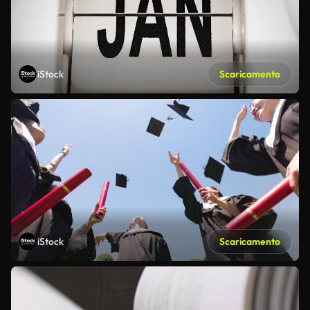
iStock
Scaricamento
iStock
Scaricamento