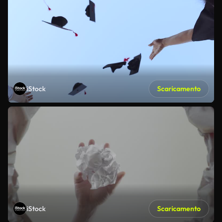
iStock
Scaricamento
iStock
Scaricamento