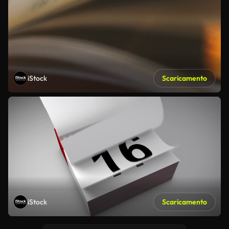
iStock
Scaricamento
iStock
Scaricamento