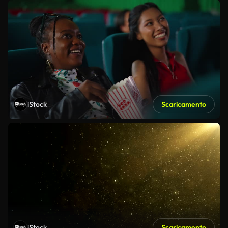
iStock
Scaricamento
iStock
Scaricamento