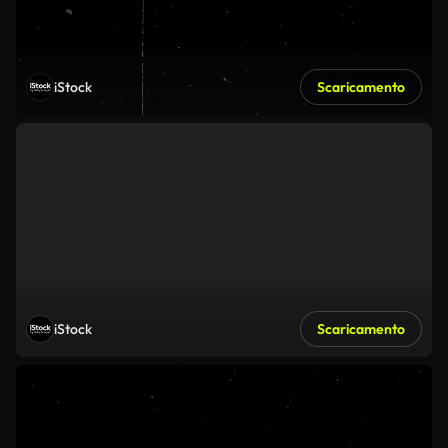
iStock
Scaricamento
iStock
Scaricamento