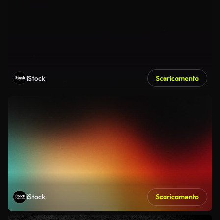
iStock
Scaricamento
iStock
Scaricamento