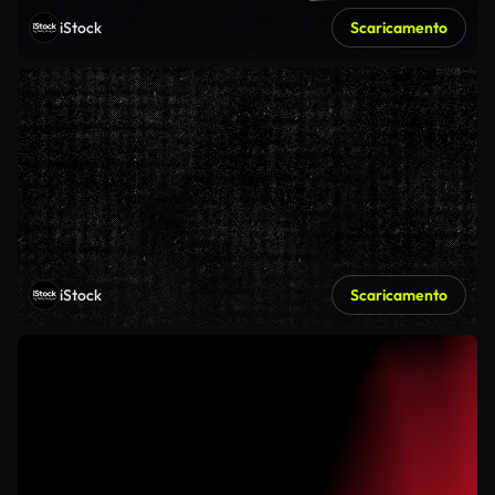
iStock
Scaricamento
iStock
Scaricamento