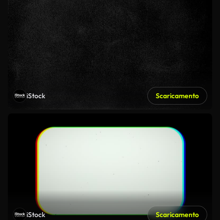
iStock
Scaricamento
iStock
Scaricamento