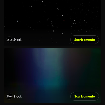
iStock
Scaricamento
iStock
Scaricamento