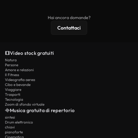
ridistribuito come contenuto stock non riprodotto.
mentre i contenuti premium includono filmati
esclusivi, risoluzione 4K e protezioni di licenza
Hai ancora domande?
estese.
Contattaci
Video stock gratuiti
Natura
Persone
Amore e relazioni
Il Fitness
Videografia aerea
Cibo e bevande
Viaggiare
Trasporti
Tecnologia
Zoom di sfondo virtuale
Musica gratuita di repertorio
sintesi
Drum elettronico
chiavi
pianoforte
Cinematica