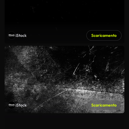
iStock
Scaricamento
iStock
Scaricamento