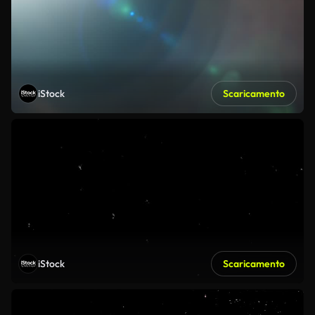
iStock
Scaricamento
iStock
Scaricamento