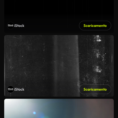
iStock
Scaricamento
iStock
Scaricamento