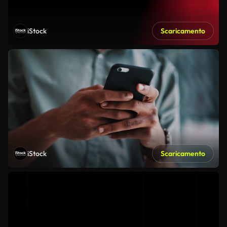
iStock
Scaricamento
iStock
Scaricamento