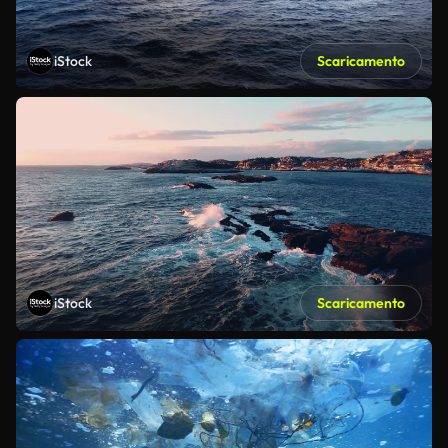
iStock
Scaricamento
iStock
Scaricamento