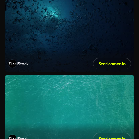
iStock
Scaricamento
iStock
Scaricamento