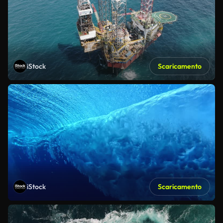
iStock
Scaricamento
iStock
Scaricamento