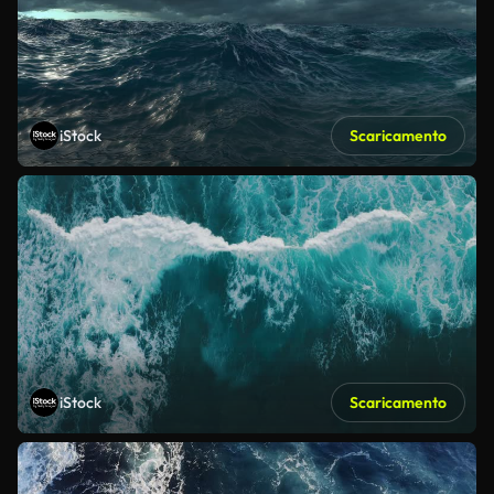
iStock
Scaricamento
iStock
Scaricamento