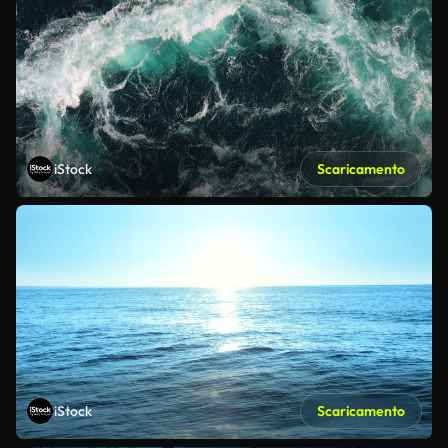
iStock
Scaricamento
iStock
Scaricamento