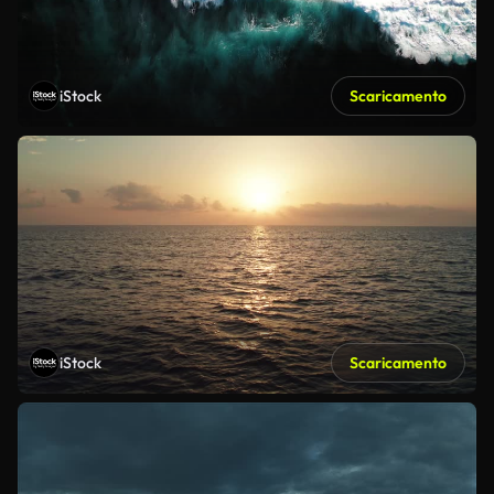
iStock
Scaricamento
iStock
Scaricamento