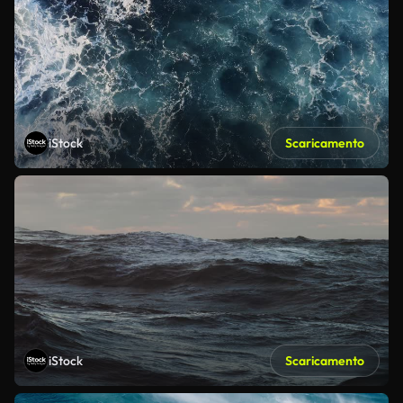
iStock
Scaricamento
iStock
Scaricamento