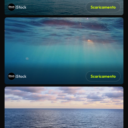
iStock
Scaricamento
iStock
Scaricamento