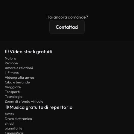
ridistribuito come contenuto stock non riprodotto.
mentre i contenuti premium includono filmati
esclusivi, risoluzione 4K e protezioni di licenza
Hai ancora domande?
estese.
Contattaci
Video stock gratuiti
Natura
Persone
Amore e relazioni
Il Fitness
Videografia aerea
Cibo e bevande
Viaggiare
Trasporti
Tecnologia
Zoom di sfondo virtuale
Musica gratuita di repertorio
sintesi
Drum elettronico
chiavi
pianoforte
Cinematica