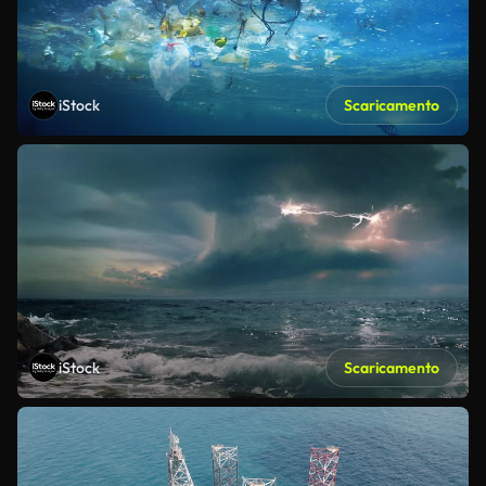
iStock
Scaricamento
iStock
Scaricamento