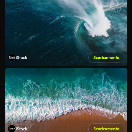
iStock
Scaricamento
iStock
Scaricamento